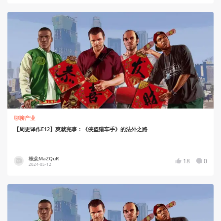
聊聊产业
【周更译作E12】爽就完事：《侠盗猎车手》的法外之路
核众MaZQuR
18
0
2024-05-12