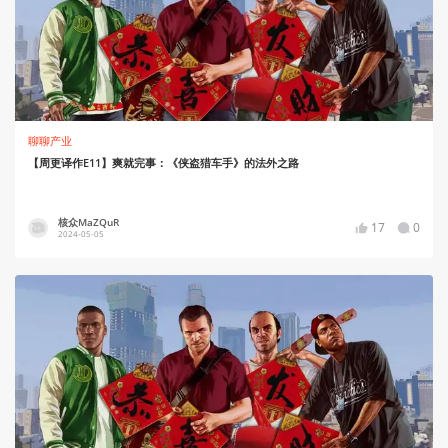
聊聊产业
【周更译作E11】爽就完事：《侠盗猎车手》的法外之路
核众MaZQuR
17
0
2024-05-05