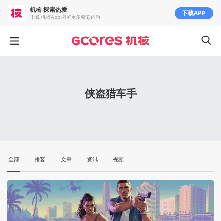
机核-探索热爱
下载APP
下载 机核App 浏览更多精彩内容
侠盗猎车手
全部
播客
文章
资讯
视频