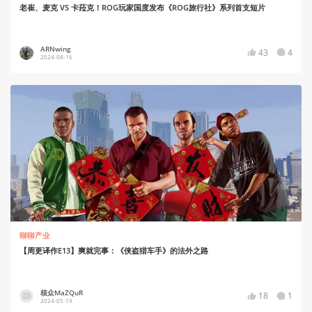
老崔、麦克 VS 卡菈克！ROG玩家国度发布《ROG旅行社》系列首支短片
ARNwing
43
4
2024-08-16
聊聊产业
【周更译作E13】爽就完事：《侠盗猎车手》的法外之路
核众MaZQuR
18
1
2024-05-19