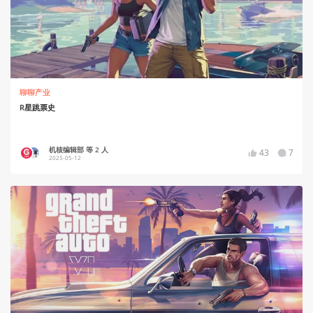
聊聊产业
R星跳票史
机核编辑部 等 2 人
43
7
2025-05-12