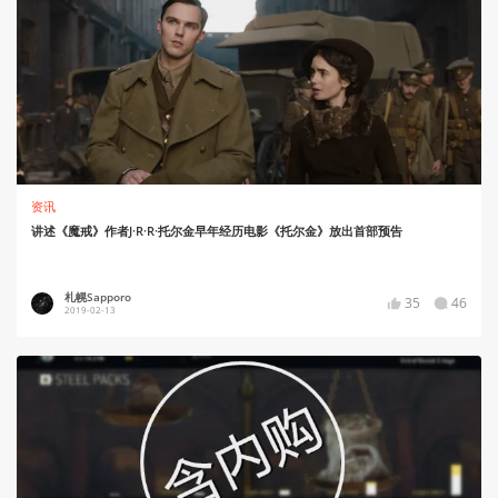
资讯
讲述《魔戒》作者J·R·R·托尔金早年经历电影《托尔金》放出首部预告
札幌Sapporo
35
46
2019-02-13