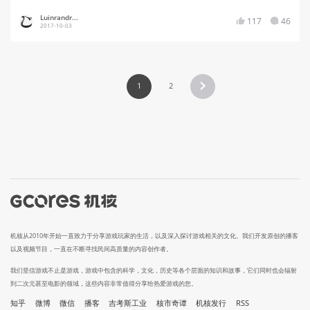
Luinrandr...
117
46
2017-10-03
1
2
机核从2010年开始一直致力于分享游戏玩家的生活，以及深入探讨游戏相关的文化。我们开发原创的播客
以及视频节目，一直在不断寻找民间高质量的内容创作者。
我们坚信游戏不止是游戏，游戏中包含的科学，文化，历史等各个层面的知识和故事，它们同时也会辐射
到二次元甚至电影的领域，这些内容非常值得分享给热爱游戏的您。
知乎
微博
微信
播客
吉考斯工业
核市奇谭
机核发行
RSS