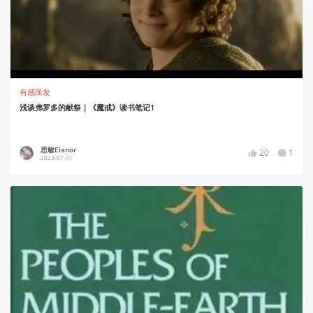
有感而发
浅谈弗罗多的献祭｜《魔戒》读书笔记1
思敏Elanor
20
1
2023-07-31