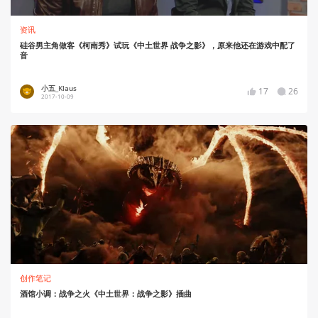
资讯
硅谷男主角做客《柯南秀》试玩《中土世界 战争之影》，原来他还在游戏中配了
音
小五_Klaus
17
26
2017-10-09
创作笔记
酒馆小调：战争之火《中土世界：战争之影》插曲