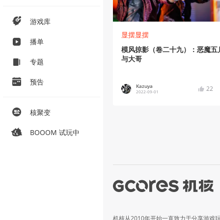
游戏库
显摆显摆
播单
模风掠影（卷二十九）：恶魔五
与大哥
专题
预告
Kazuya
22
2022-09-01
核聚变
BOOOM 试玩中
机核从2010年开始一直致力于分享游戏