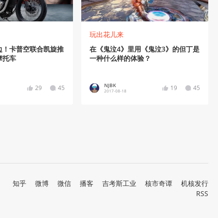
玩出花儿来
边！卡普空联合凯旋推
在《鬼泣4》里用《鬼泣3》的但丁是
摩托车
一种什么样的体验？
NJBK
29
45
19
45
2017-08-18
知乎
微博
微信
播客
吉考斯工业
核市奇谭
机核发行
RSS