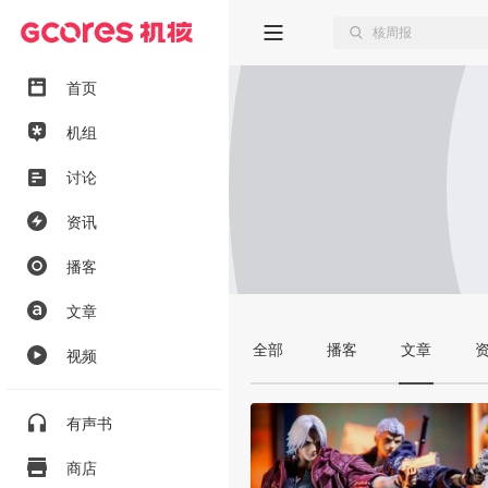
首页
机组
讨论
资讯
播客
文章
全部
播客
文章
视频
有声书
商店