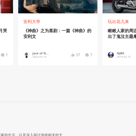
安利大帝
玩出花儿来
月哭
《神曲》之为喜剧：一篇《神曲》的
瞅瞅人家的周
安利文
出了鬼泣主题
Jack of N...
NJBK
1
37
7
2022-03-14
2019-02-15
玩家的生活，以及深入探讨游戏相关的文