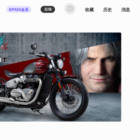
收藏
历史
消息
GPASS会员