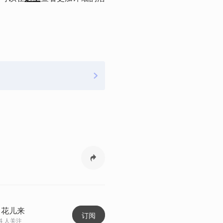
出花儿来
订阅
4
人关注