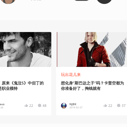
玩出花儿来
！原来《鬼泣5》中但丁的
想化身“斯巴达之子”吗？卡普空都为
是职业模特
你准备好了，掏钱就有
aus
NJBK
22
48
22
37
-26
2019-02-27