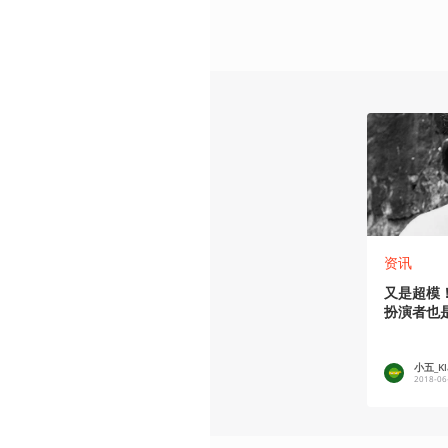
资讯
又是超模
扮演者也
小五_Kl
2018-06