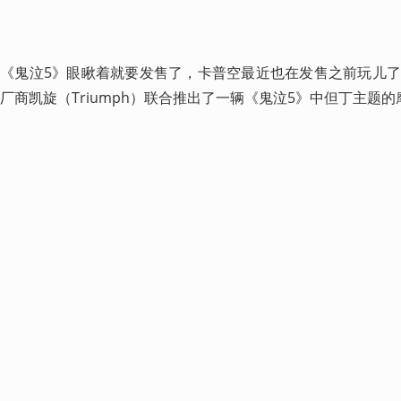
《鬼泣5》眼瞅着就要发售了，卡普空最近也在发售之前玩儿
厂商凯旋（Triumph）联合推出了一辆《鬼泣5》中但丁主题的摩托车