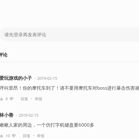
评论
爱玩游戏的小子
・
2019-02-15
呼叫里昂！你的摩托车到了！请不要用摩托车对boss进行暴击伤害
・
8
回复
举报
林小善
・
2019-02-15
瞅瞅人家的周边，一个仿打字机键盘要6000多
・
10
回复
举报