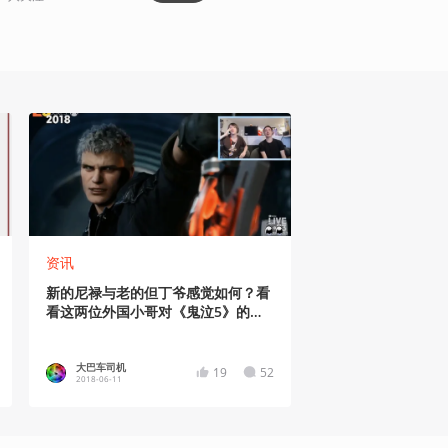
资讯
新的尼禄与老的但丁爷感觉如何？看
看这两位外国小哥对《鬼泣5》的夸
张反应
大巴车司机
19
52
2018-06-11