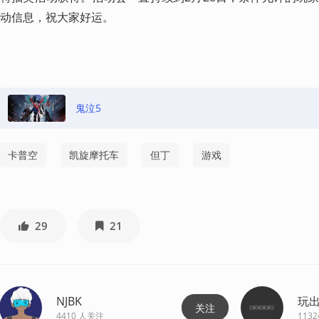
动信息，祝大家好运。
鬼泣5
卡普空
凯旋摩托车
但丁
游戏
29
21
NJBK
玩
关注
4410
人关注
1132