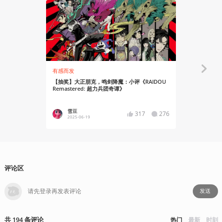
有感而发
资讯
【抽奖】大正朋克，鸣剑降魔：小评《RAIDOU
《暗喻幻想：R
Remastered: 超力兵团奇谭》
举行
雪豆
Chime
317
276
2025-06-19
2025-03
评论区
发送
共
194
条
评论
热门
最新
时刻