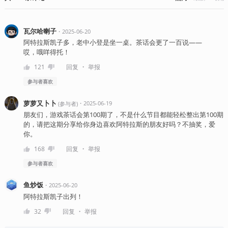
瓦尔哈喇子
・
2025-06-20
阿特拉斯凯子多，老中小登是坐一桌。茶话会更了一百说——
哎，哦咩得托！
・
121
回复
举报
参与者
喜欢
萝萝又卜卜
・
2025-06-19
(
参与者
)
朋友们，游戏茶话会第100期了，不是什么节目都能轻松整出第100期
的，请把这期分享给你身边喜欢阿特拉斯的朋友好吗？不抽奖，爱
你。
・
168
回复
举报
参与者
喜欢
鱼炒饭
・
2025-06-20
阿特拉斯凯子出列！
・
32
回复
举报