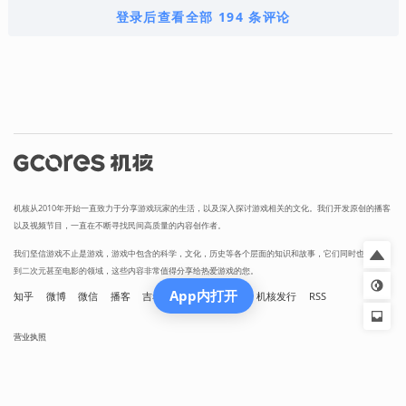
登录后查看全部 194 条评论
机核从2010年开始一直致力于分享游戏玩家的生活，以及深入探讨游戏相关的文化。我们开发原创的播客
以及视频节目，一直在不断寻找民间高质量的内容创作者。
我们坚信游戏不止是游戏，游戏中包含的科学，文化，历史等各个层面的知识和故事，它们同时也会辐射
到二次元甚至电影的领域，这些内容非常值得分享给热爱游戏的您。
App内打开
知乎
微博
微信
播客
吉考斯工业
核市奇谭
机核发行
RSS
营业执照
增值电信业务经营许可证 京B2-20191060
京ICP备17068232号-1
网络文化经营许可证京网文[2024]1733-082号