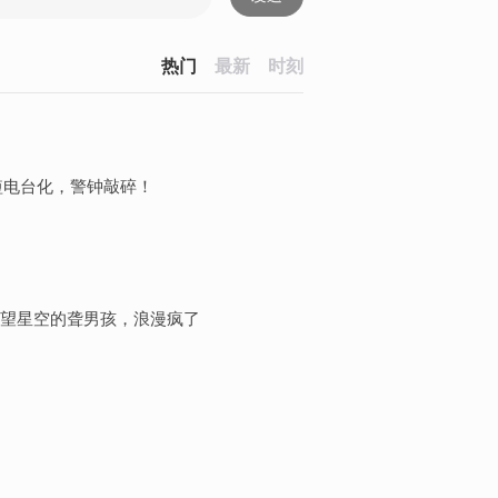
热门
最新
时刻
演短电台化，警钟敲碎！
望星空的聋男孩，浪漫疯了