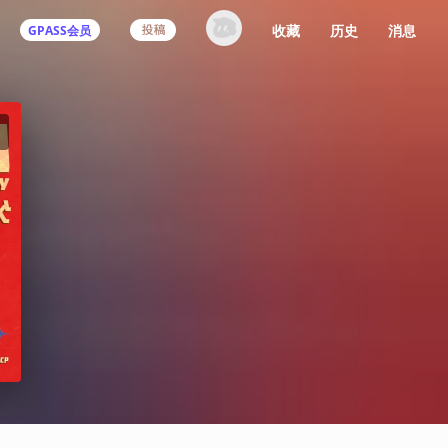
收藏
历史
消息
GPASS会员