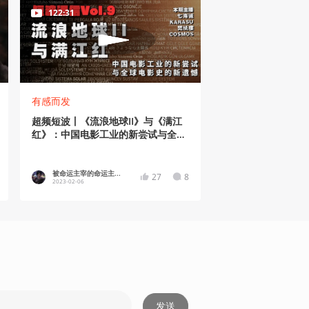
122:31
有感而发
超频短波丨《流浪地球II》与《满江
红》：中国电影工业的新尝试与全球
影史的新遗憾
被命运主宰的命运主...
27
8
2023-02-06
发送