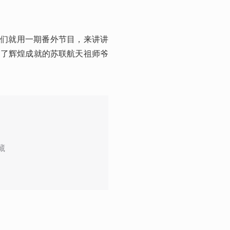
我们就用一期番外节目，来讲讲
造了辉煌成就的苏联航天祖师爷
藏