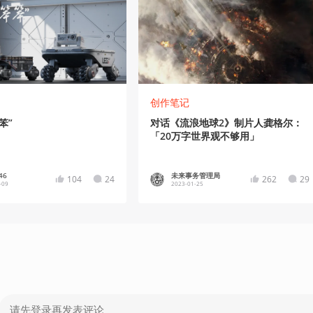
创作笔记
笨”
对话《流浪地球2》制片人龚格尔：
「20万字世界观不够用」
46
未来事务管理局
104
24
262
29
-09
2023-01-25