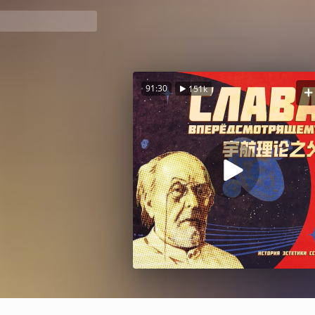
91:30
151k