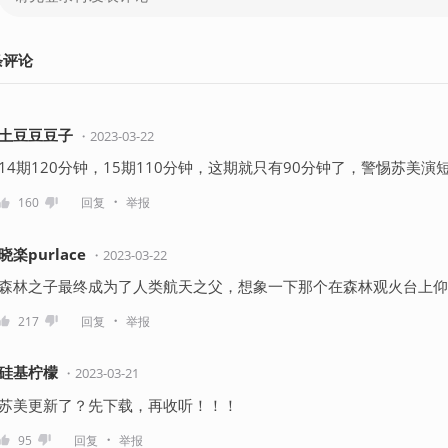
条
评论
土豆豆豆子
・
2023-03-22
14期120分钟，15期110分钟，这期就只有90分钟了，警惕苏美
・
160
回复
举报
晓楽purlace
・
2023-03-22
森林之子最终成为了人类航天之父，想象一下那个在森林观火台上仰
・
217
回复
举报
硅基柠檬
・
2023-03-21
苏美更新了？先下载，再收听！！！
・
95
回复
举报