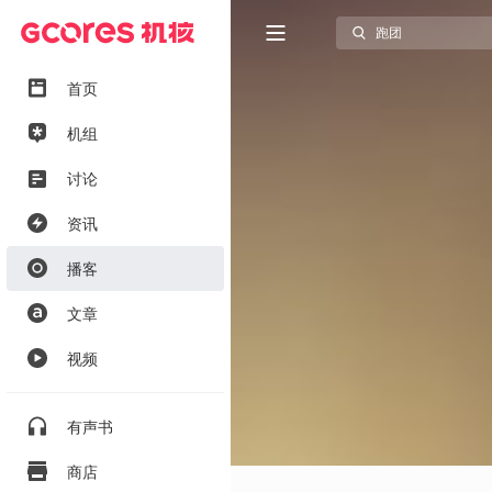
首页
机组
讨论
资讯
播客
文章
视频
有声书
商店