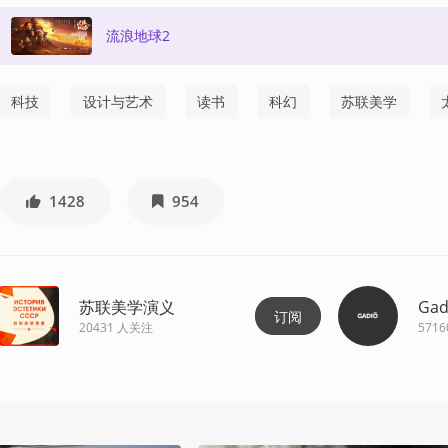
流浪地球2
科技
设计与艺术
读书
科幻
苏联美学
1428
954
苏联美学演义
Gad
订阅
20431
人关注
5716