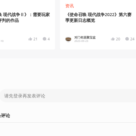
资讯
唤 现代战争Ⅱ》：需要玩家
《使命召唤 现代战争2022》第六赛
评判的作品
季更新日志概览
对门邻居聚宝盆
21
4
20
24
-10
2023-09-23
条
评论