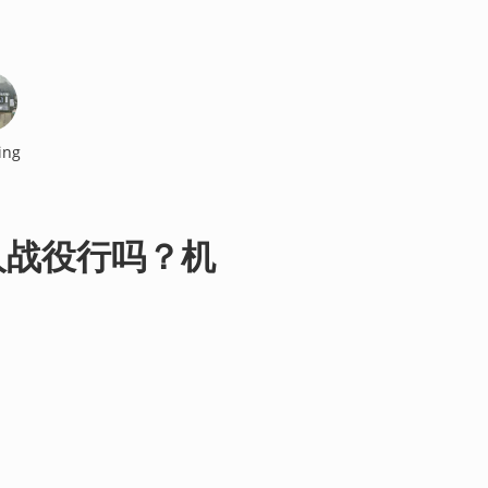
ing
人战役行吗？机