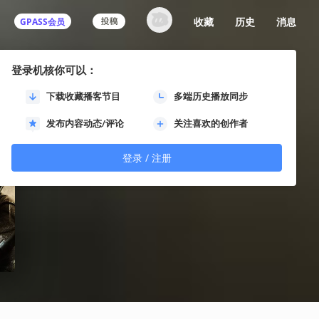
收藏
历史
消息
GPASS会员
登录机核你可以：
下载收藏播客节目
多端历史播放同步
发布内容动态/评论
关注喜欢的创作者
登录 / 注册