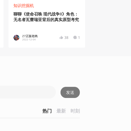
知识挖掘机
聊聊《使命召唤 现代战争II》角色：
无名者瓦蕾瑞亚背后的真实原型考究
Z7正版老鸽
38
1
2022-12-04
发送
热门
最新
时刻