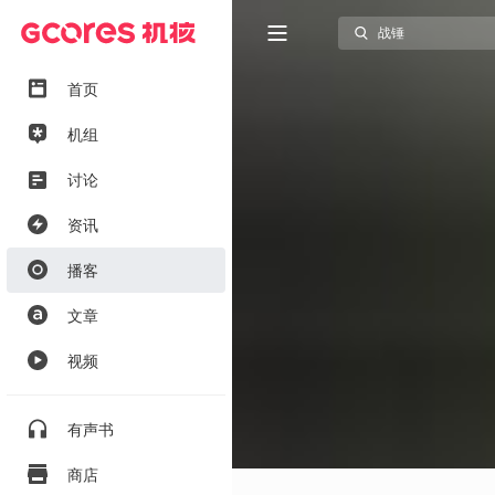
首页
机组
讨论
资讯
播客
文章
视频
有声书
商店