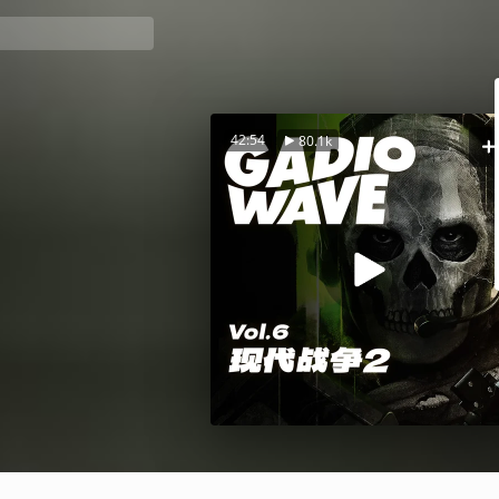
42:54
80.1k