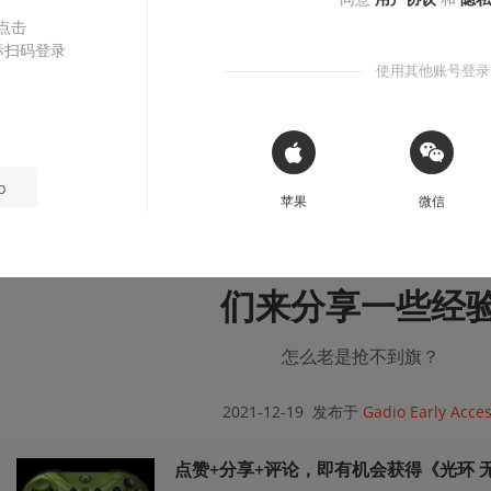
 点击
参与者
标扫码登录
使用其他账号登录
Nadya
ARNwing
Bran
 Sign in with Apple
p
苹果
微信
想在《光环 无限》的多人模式
们来分享一些经
怎么老是抢不到旗？
2021-12-19
发布于
Gadio Early Acce
点赞+分享+评论，即有机会获得《光环 无