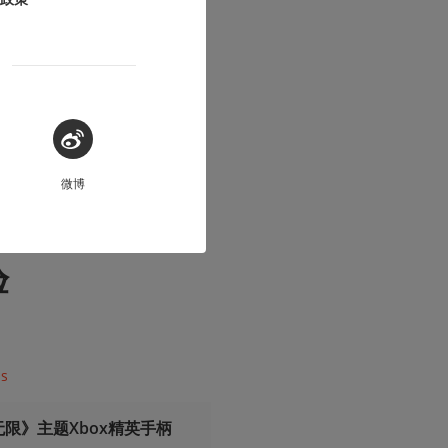
acetea
微博
中找到乐趣？我
验
ss
限》主题Xbox精英手柄