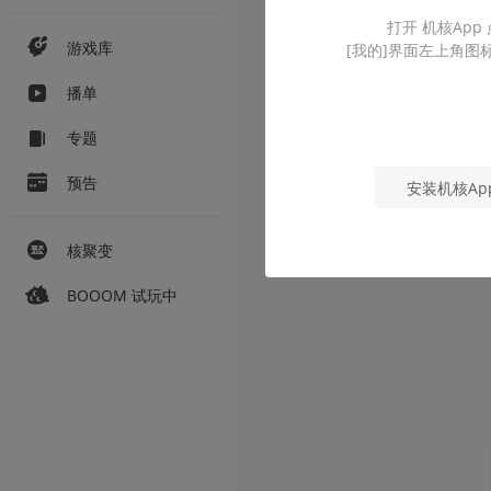
打开 机核App
游戏库
[我的]界面左上角图
播单
专题
预告
安装机核Ap
核聚变
BOOOM 试玩中