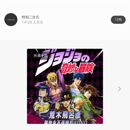
特别二次元
订阅
14128
人关注
所属专题
创作笔记
原创插画丨《
Rainin
2022-10