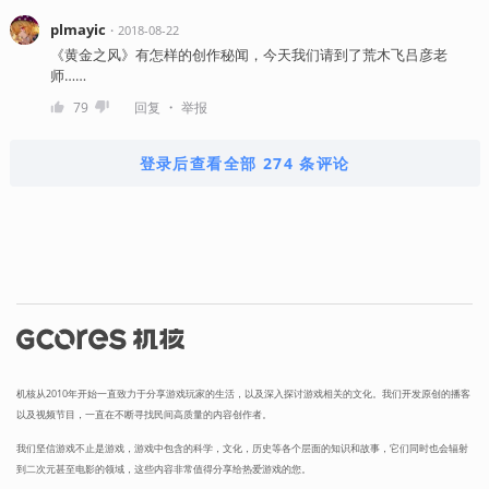
plmayic
・
2018-08-22
《黄金之风》有怎样的创作秘闻，今天我们请到了荒木飞吕彦老
师……
・
79
回复
举报
登录后查看全部 274 条评论
机核从2010年开始一直致力于分享游戏玩家的生活，以及深入探讨游戏相关的文化。我们开发原创的播客
以及视频节目，一直在不断寻找民间高质量的内容创作者。
我们坚信游戏不止是游戏，游戏中包含的科学，文化，历史等各个层面的知识和故事，它们同时也会辐射
到二次元甚至电影的领域，这些内容非常值得分享给热爱游戏的您。