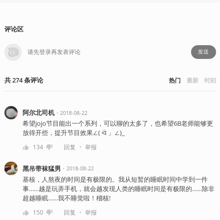
评论区
发送
共
274
条
评论
热门
最新
时刻
阿尔北司机
・
2018-08-22
希望jojo节目能出一个系列，可以聊的太多了，也希望6B老师能够更
放得开些，提升节目效果∠( ᐛ 」∠)_
・
134
回复
举报
黑吊带袜猛男
・
2018-08-22
基核，人熬夜的时间是有极限的。我从短暂的睡眠时间中学到一件
事……越是玩弄手机，就会越发现人类的睡眠时间是有极限的……除非
超越睡眠……我不睡觉啦！稽核!
・
150
回复
举报