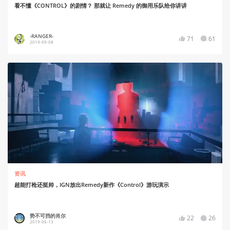
看不懂《CONTROL》的剧情？ 那就让 Remedy 的御用乐队给你讲讲
-RANGER-
71
61
2019-09-08
资讯
超能打枪还挺帅，IGN放出Remedy新作《Control》游玩演示
势不可挡的肖尔
22
26
2019-06-13