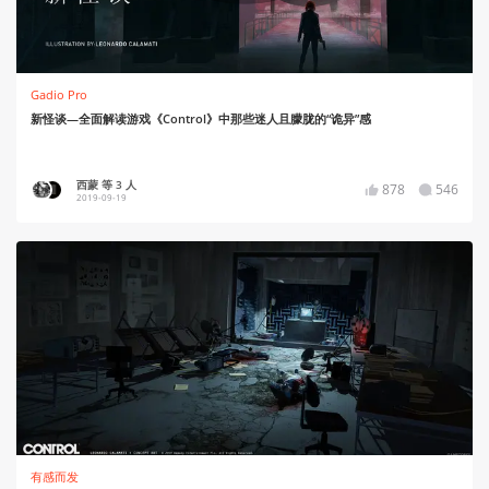
Gadio Pro
新怪谈—全面解读游戏《Control》中那些迷人且朦胧的“诡异”感
西蒙 等 3 人
878
546
2019-09-19
有感而发