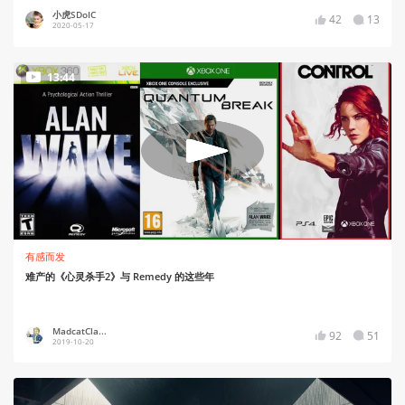
小虎SDoIC
42
13
2020-05-17
13:44
有感而发
难产的《心灵杀手2》与 Remedy 的这些年
MadcatCla...
92
51
2019-10-20