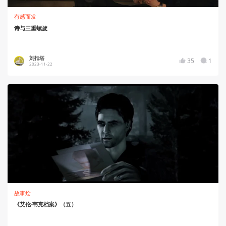
有感而发
诗与三重螺旋
刘扣塔
35
1
2023-11-22
故事烩
《艾伦·韦克档案》（五）