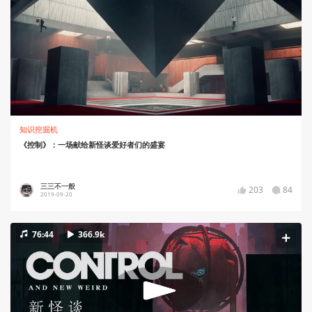
知识挖掘机
《控制》：一场献给新怪谈爱好者们的盛宴
三三不一般
203
84
2019-09-20
76:44
366.9k