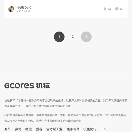
小虎SDoIC
14
41
2017-04-06
1
2
机核从2010年开始一直致力于分享游戏玩家的生活，以及深入探讨游戏相关的文化。我们开发原创的播客
以及视频节目，一直在不断寻找民间高质量的内容创作者。
我们坚信游戏不止是游戏，游戏中包含的科学，文化，历史等各个层面的知识和故事，它们同时也会辐射
到二次元甚至电影的领域，这些内容非常值得分享给热爱游戏的您。
知乎
微博
微信
播客
吉考斯工业
核市奇谭
机核发行
RSS