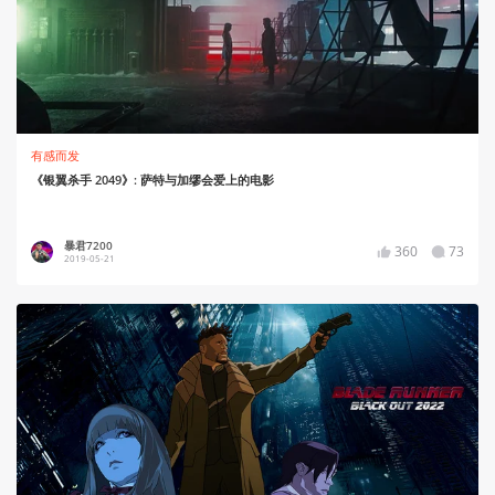
有感而发
《银翼杀手 2049》: 萨特与加缪会爱上的电影
暴君7200
360
73
2019-05-21