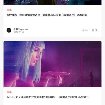
资讯
荒牧伸志、神山健治及渡边信一郎将参与AS全新《银翼杀手》动画剧集
札幌Sapporo
67
35
2018-11-30
资讯
IMDb公布了今年用户评分最高的10部电影，《银翼杀手2049》名列第二