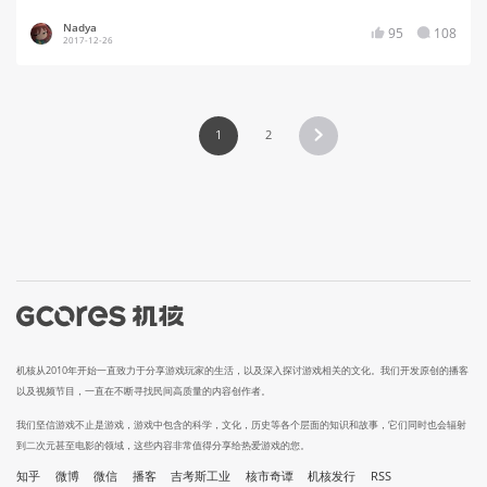
Nadya
95
108
2017-12-26
1
2
机核从2010年开始一直致力于分享游戏玩家的生活，以及深入探讨游戏相关的文化。我们开发原创的播客
以及视频节目，一直在不断寻找民间高质量的内容创作者。
我们坚信游戏不止是游戏，游戏中包含的科学，文化，历史等各个层面的知识和故事，它们同时也会辐射
到二次元甚至电影的领域，这些内容非常值得分享给热爱游戏的您。
知乎
微博
微信
播客
吉考斯工业
核市奇谭
机核发行
RSS