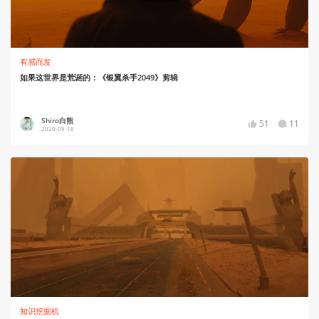
有感而发
如果这世界是荒诞的：《银翼杀手2049》剪辑
Shiro白熊
51
11
2020-09-16
知识挖掘机