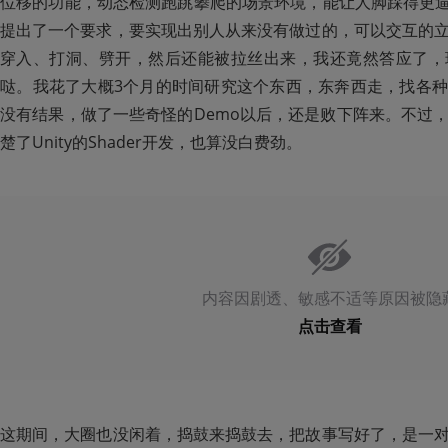
位移的功能，动态检测跑跳攀爬的场景环境，能让人脚踩得更逼
提出了一个要求，要实现出别人从来没有做过的，可以交互的
穿入、打洞、劈开，然后还能被拉丝出来，我还竟然答应了，
哒。我花了大概3个月的时间研究这个东西，东奔西走，找各
没有结果，做了一些奇怪的Demo以后，还是败下阵来。不过
楚了Unity的Shader开发，也算没白费劲。
内容因剧透、敏感不适等原因被隐
点击查看
这期间，大圈也没闲着，捣鼓来捣鼓去，把故事写好了，是一