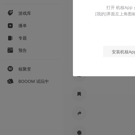
打开 机核App
游戏库
[我的]界面左上角图
播单
专题
预告
安装机核Ap
核聚变
BOOOM 试玩中