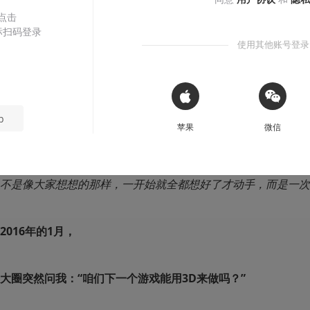
 点击
探索，痛并快乐着。
标扫码登录
使用其他账号登录
李喆
2018-06-24
 Sign in with Apple
p
本文系用户投稿，不代表机核网观点
苹果
微信
引言：花了两年时间，《鲤》的开发团队天津队友游戏，又做
不是像大家想想的那样，一开始就全都想好了才动手，而是一次
2016年的1月，
大圈突然问我：“咱们下一个游戏能用3D来做吗？”