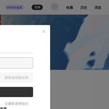
收藏
历史
消息
GPASS会员
获取短信验证码
我要讲讲我们
， 注册即表明你已
政策