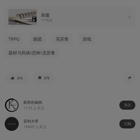
杂篇
14 作品
TRPG
跑团
克苏鲁
游戏
题材与风格\恐怖\克苏鲁
316
379
蓟犁的疯狗
关注
1133
人关注
安利大帝
订阅
18469
人关注