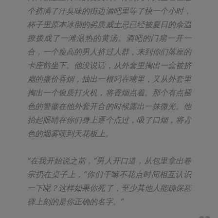
个挤满了汗臭味的街边酒吧里等了快一个小时，
杯子里原本冰彻的劣质威士忌已经被夏日的余温
撩拨成了一滩温热的黄汤。酒吧的门扇一开一
合，一个瘦高的男人挤过人群，来到你们落座的
卡座前坐下。他没说话，从外套里掏出一盒被挤
扁的廉价香烟，抽出一根叼在嘴里，又从外套里
掏出一个银质打火机，将香烟点着。那个有点褪
色的警徽在他外套开合的时候露出一抹微光。他
抬起眼睛在你们身上逐个点过，吸了口烟，将青
色的烟雾喷到天花板上。
“在我开始说之前，”男人开口道，从包里拿出卷
宗扔在桌子上，“你们干嘛不花点时间相互认识
一下呢？这样如果你死了，至少其他人能确保墓
碑上刻的是你正确的名字。”