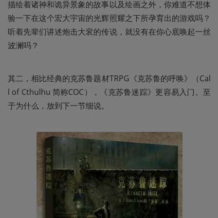
描绘着诸神和诡异景象的故事以及绘画之外，你难道不想体
验一下在这个宏大宇宙的光辉照耀之下所孕育出的游戏吗？
听着先辈们讲述炮击大衮的传说，就没有在你心底唤起一丝
波澜吗？
其二，相比经典的克苏鲁题材TRPG《克苏鲁的呼唤》（Cal
l of Cthulhu 简称COC），《克苏鲁迷踪》更容易入门。至
于为什么，放到下一节细说。