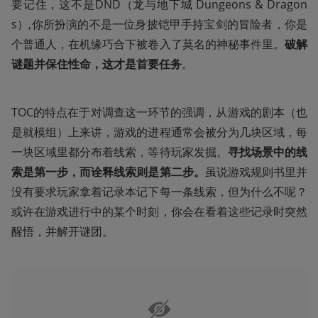
要记住，这不是DND（龙与地下城 Dungeons & Dragon
s）,你所扮演的不是一位身披铠甲手持宝剑的冒险者，你是
个普通人，在机缘巧合下被卷入了莫名的神秘事件里。
破解
谜题并保住性命，这才是首要任务
。
TOC的特点在于对调查这一环节的强调，从游戏的剧本（也
是就模组）上来讲，游戏的进程通常会被分为几块区域，每
一块区域里都分布着线索，等待玩家发掘。
寻找场景中的线
索是第一步，而诠释线索则是第二步。
虽说游戏规则书里并
没有要求玩家拿着记录本记下每一条线索，但为什么不呢？
或许在游戏进行中的某个时刻，你会在看着这些记录时突然
醒悟，并解开谜团。