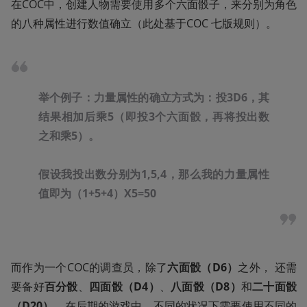
在COC中，创建人物需要使用多个六面骰子，来分别为角色
的八种属性进行数值确立（此处基于COC 七版规则）。
举个例子：力量属性的确立方式为：投3D6，其
结果相加后乘5（即投3个六面骰，再将投出数
之和乘5）。
假设我投出数分别为1,5,4，那么我的力量属性
值即为（1+5+4）X5=50
而作为一个COC的调查员，除了
六面骰（D6）
之外， 还需
要备好
百分骰
、
四面骰（D4）
、
八面骰（D8）
和
二十面骰
（D20）
。在后期的游戏中，不同的状况下需要使用不同的