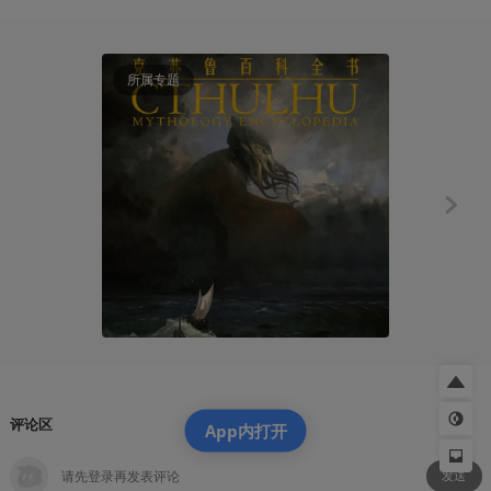
所属专题
创作笔记
《阿米蒂奇档
狂掉
乐博睿
2021-03
评论区
App内打开
发送