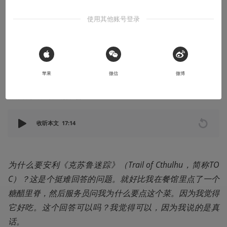
安利大帝
使用其他账号登录
《克苏鲁迷踪》之入门推介
少年，来做调查员吧
 Sign in with Apple
2018-06-24
蓟犁的疯狗
苹果
微信
微博
本文系用户投稿，不代表机核网观点
收听本文
17:14
为什么要安利《克苏鲁迷踪》（Trail of Cthulhu，简称TO
C）？这是个挺难回答的问题。就好比我在餐馆里点了一个
糖醋里脊，然后服务员问我为什么要点这个菜。因为我觉得
它好吃。这个回答可以吗？我觉得可以，因为我说的是真
话。