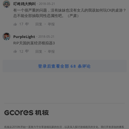
叮咚鸡大狗叫
・
2018-05-21
有一个很严重的问题，没有妹妹也没有女儿的我该如何玩CK的桌游？
总不能全部抽取同性恋属性吧。（严肃）
・
17
回复
举报
PurpleLight
・
2018-05-21
RIP天国的某经济模拟器3
・
12
回复
举报
登录后查看全部 68 条评论
机核从2010年开始一直致力于分享游戏玩家的生活，以及深入探讨游戏相关的文化。我们开发原创的播客