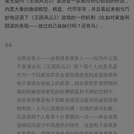
毫无疑问《王国风云2》桌游是一款相当野心勃勃的作品，
内置大量的微缩模型、棋盘、代币等等，并且看起来相当巧
妙地还原了《王国风云2》游戏的一些机制（比如对家族和
阴谋的表现——放过自己妹妹行吗？还有马）。
当然会有人——会有很多很多人——问为什么我
不直接去玩《王国风云2》呢？我个人的意见是
作为一个玩家你其实会很容易发觉到桌面游戏和
电子游戏在体验上的差异，就在那些罗里吧嗦的
规则和麻烦得要死的折腾棋盘和卡牌的过程中，
你会有些事是电子策略游戏无法提供而桌面游戏
独有的：人与人深度的沟通；自我约束与礼貌，
以及就我个人看来十分重要的一点——体会桌面
游戏玩法设计中高度的归纳性，这是电子游戏多
年发展中，伴随这越来越好的画面和越来越复杂