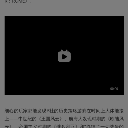
R：ROME》。
细心的玩家都能发现P社的历史策略游戏在时间上大体能接
上——中世纪的《王国风云》、航海大发现时期的《欧陆风
云》、帝国主义时期的《维多利亚》和“终结了一切战争的