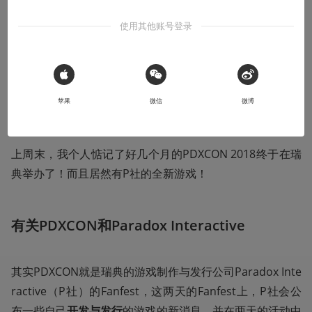
入P社历史游戏阵容《帝皇：罗马》
使用其他账号登录
Et tu，Brute?
2018-05-21
四十二
 Sign in with Apple
苹果
微信
微博
上周末，我个人惦记了好几个月的PDXCON 2018终于在瑞
典举办了！而且居然有P社的全新游戏！
有关PDXCON和Paradox Interactive
其实PDXCON就是瑞典的游戏制作与发行公司Paradox Inte
ractive（P社）的Fanfest，这两天的Fanfest上，P社会公
布一些自己
开发与发行
的游戏的新消息，并在两天的活动中