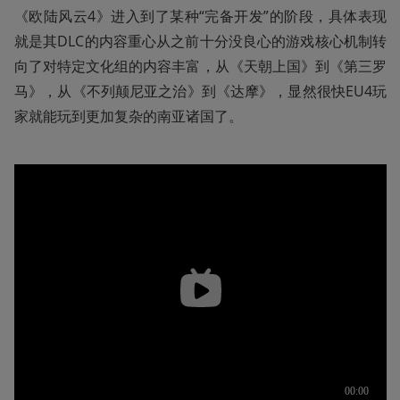
《欧陆风云4》进入到了某种“完备开发”的阶段，具体表现
就是其DLC的内容重心从之前十分没良心的游戏核心机制转
向了对特定文化组的内容丰富，从《天朝上国》到《第三罗
马》，从《不列颠尼亚之治》到《达摩》，显然很快EU4玩
家就能玩到更加复杂的南亚诸国了。