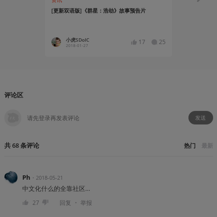
[更新双语版]《群星：浩劫》故事预告片
听音乐：唯机
因上】
小虎SDoIC
四十二
17
25
2018-01-27
2017-10
评论区
发送
共
68
条
评论
热门
最新
Ph
・
2018-05-21
中文化什么的全靠社区…
・
27
回复
举报