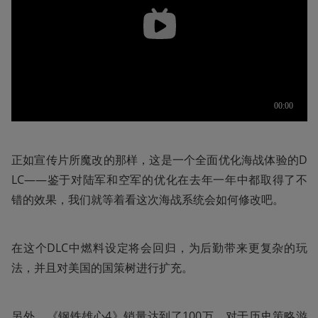
正如宣传片所魔改的那样，这是一个全面优化海战体验的D
LC——鉴于对陆军和空军的优化在去年一年中都取得了不
错的效果，我们就等着看这次海战系统会如何修改吧。
在这个DLC中燃料设定将会回归，为后勤带来更复杂的玩
法，并且对美国的国策树进行扩充。
另外，《钢铁雄心4》销量达到了100万，对于历史策略游