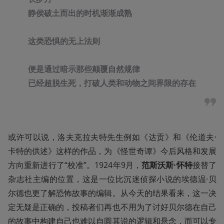
静侯破土而出的时机渐渐成熟
这类恐惧的无上法则
便是通过暗示那些颠覆自然规律
已经超脱生死，打破人类和动物之间界限的存在
或许可以说，洛夫克拉夫特先生例如《达贡》和《伦道夫·
卡特的供述》这样的作品，为《怪世奇谭》今后风格和发展
方向重新进行了“校准”。1924年9月，
范斯沃斯·怀特
接替了
杂志社主编的位置，这是一位比沉迷侦探小说的埃德温·贝
尔德也更了解恐怖故事的编辑。从今天的结果看来，这一决
定无疑是正确的，投稿者们再也不用为了讨好贝尔德在自己
的故事中构建自己也难以自圆其说的逻辑和悬念，而可以专