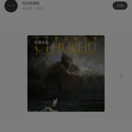
知识挖掘机
订阅
40486
人关注
所属专题
知识挖掘机
我们应该把"
小虎SD
2018-05