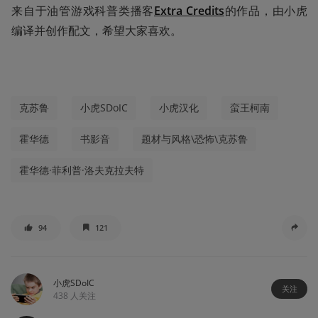
来自于油管游戏科普类播客
Extra Credits
的作品，由小虎
编译并创作配文，希望大家喜欢。
克苏鲁
小虎SDoIC
小虎汉化
蛮王柯南
霍华德
书影音
题材与风格\恐怖\克苏鲁
霍华德·菲利普·洛夫克拉夫特
94
121
小虎SDoIC
关注
438
人关注