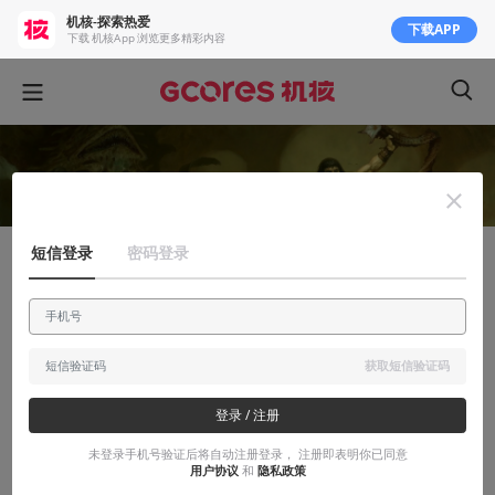
机核-探索热爱
下载APP
下载 机核App 浏览更多精彩内容
短信登录
密码登录
知识挖掘机
《怪世奇谭》——孕育”克苏鲁神话”和《蛮
王柯南》的地摊文学
获取短信验证码
【游戏选修课】从艰难岁月中乍现的黑暗灵感
登录 / 注册
2018-05-10
小虎SDoIC
未登录手机号验证后将自动注册登录， 注册即表明你已同意
用户协议
和
隐私政策