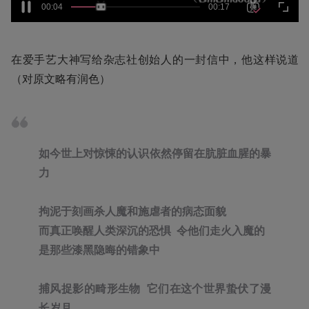
在爱手艺大神写给杂志社创始人的一封信中，他这样说道
（对原文略有润色）
如今世上对惊悚的认识依然停留在肮脏血腥的暴
力
拘泥于刻画杀人魔和施虐者的病态面貌
而真正唤醒人类深沉的恐惧  令他们走火入魔的
是那些漆黑隐晦的错象中
捕风捉影的畸形生物  它们在这个世界蛰伏了漫
长岁月