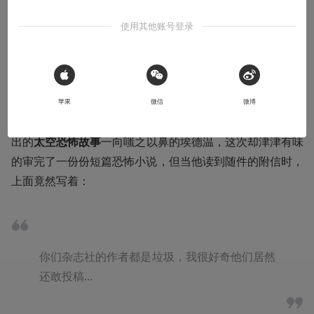
本文系用户投稿，不代表机核网观点
使用其他账号登录
收听本文
04:53
 Sign in with Apple
1923年，一家地摊杂志的主编，艾德温·贝尔德，收到了一
苹果
微信
微博
份十分有趣的投稿，而对那些把用烂的桥段“换张皮”就包装
出的
太空恐怖故事
一向嗤之以鼻的埃德温，这次却津津有味
的审完了一份份短篇恐怖小说，但当他读到随件的附信时，
上面竟然写着：
你们杂志社的作者都是垃圾，我很好奇他们居然
还敢投稿...