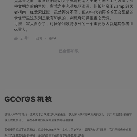
克苏鲁之前，最喜欢的奇幻文学就是柯南为主角的剑尖上的凤凰，那
种文明之前的冒险，蛮荒之中充满瑰丽浪漫。州长的蛮王&amp;毁灭
者柯南，红发索妮娅，虽然评分不高，但90年代初再爸爸工会里借的
录像带里这系列是最有印象的，剑魔奇幻鼻祖当之无愧。
可惜，霍大自杀了，讨厌哈利波特系列的一个重要原因就是其作者di
ss霍大。
・
2
回复
举报
已全部加载
机核从2010年开始一直致力于分享游戏玩家的生活，以及深入探讨游戏相关的文化。我们开发原创的播客
以及视频节目，一直在不断寻找民间高质量的内容创作者。
我们坚信游戏不止是游戏，游戏中包含的科学，文化，历史等各个层面的知识和故事，它们同时也会辐射
到二次元甚至电影的领域，这些内容非常值得分享给热爱游戏的您。