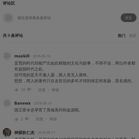
评论区
发送
共
9
条
评论
热门
最新
maxkill
・
2018-05-10
蛮荒的时代却能产出如此精致的文化与故事，不得不说，两位作者都
有超脱时代之处。
但可惜的是天不遂人愿，两人竟无人善终。
想想，两人的著作只在去世后的多年才得到肯定和发扬，莫名感伤。
・
10
回复
举报
Banewx
・
2018-05-10
国王密令还孕育了黑魂系列和血源呢。
・
2
回复
举报
神探狄仁杰
・
2018-05-11