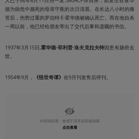
人已于同年6月11日用一发.380ACP弹自杀，那发生在霍华
德为病危中濒死的母亲守夜的次日清晨。在长达八小时的痛
苦后，伤势过重的罗伯特·E·霍华德被确认死亡。而在他自杀
一周以前，他已经给朋友寄出了交代后事和遗嘱的书信。
1937年3月15日,
霍华德·菲利普·洛夫克拉夫特
因患有肠癌去
世。
1954年9月，
《怪世奇谭》
在9月刊发售后停刊。
内容因剧透、敏感不适等原因被隐藏
点击查看