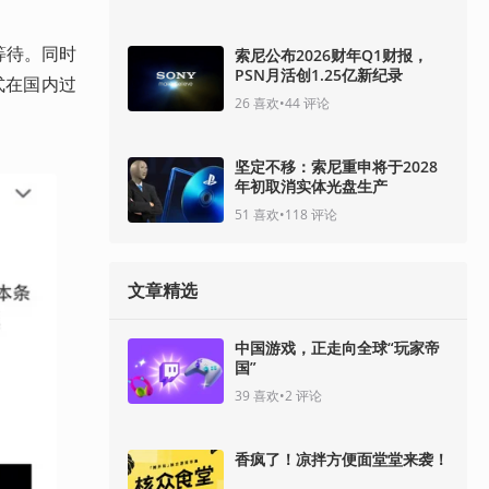
等待。同时
索尼公布2026财年Q1财报，
PSN月活创1.25亿新纪录
式在国内过
26
喜欢
•
44
评论
坚定不移：索尼重申将于2028
年初取消实体光盘生产
51
喜欢
•
118
评论
文章精选
中国游戏，正走向全球“玩家帝
国”
39
喜欢
•
2
评论
香疯了！凉拌方便面堂堂来袭！