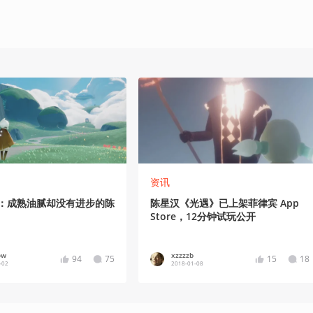
资讯
》：成熟油腻却没有进步的陈
陈星汉《光遇》已上架菲律宾 App
Store，12分钟试玩公开
ow
xzzzzb
94
75
15
18
-02
2018-01-08