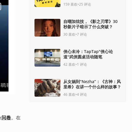
159
喜欢
•
25
评论
自嘲加炫技，《影之刃零》30
秒新片子暗示了什么突破？
30
喜欢
•
7
评论
侠心未冷：TapTap"侠心论
道"武侠圆桌活动随笔
42
喜欢
•
1
评论
从女娲到“Nezha”：《古神：风
里希》在讲一个什么样的故事？
46
喜欢
•
4
评论
份
问卷
。在