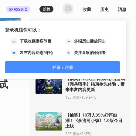
收藏
历史
消息
GPASS会员
最热资讯
登录机核你可以：
下载收藏播客节目
多端历史播放同步
《影之刃零》8月12日开启预
售！11分钟全新实机即将揭
发布内容动态/评论
关注喜欢的创作者
晓！
92
喜欢
•
33
评论
登录 / 注册
【抽奖】四人合作战术射击游戏
试
《佣兵猎手》结束抢先体验，带
来丰富内容更新
185
喜欢
•
159
评论
【抽奖】10万人95%好评如
潮！《多洛可小镇》1.0版今日
上线
285
喜欢
•
8
评论