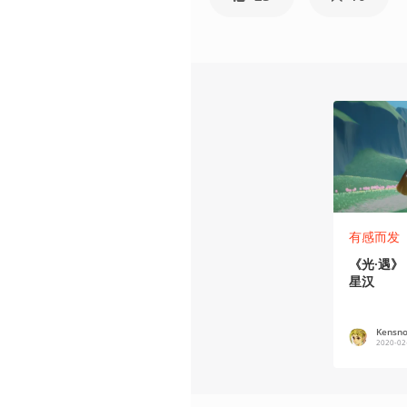
有感而发
《光·遇
星汉
Kensn
2020-02