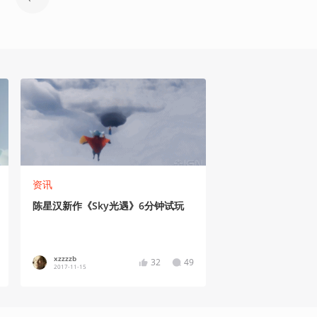
资讯
陈星汉新作《Sky光遇》6分钟试玩
xzzzzb
32
49
2017-11-15