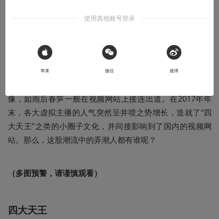
本文系用户投稿，不代表机核网观点
使用其他账号登录
自当红气人主播——人工智障·AI酱出道以来，虚拟视频主
播便成为了一个热门话题，谁也不曾料到，2017年会是虚
 Sign in with Apple
拟主播爆炸式增长的一年。随着直播技术的成熟，《VRCha
苹果
微信
微博
t》的发售，3D模型技术的进一步普及。一个又一个虚拟偶
像，如雨后春笋一般在视频网站上接连出道。在2017年年
末，各大虚拟主播的人气突然呈井喷之势增长，造就了“四
大天王”之类的小圈子文化，并间接影响到了国内的视频网
站。那么，这股潮流中的弄潮人都有谁呢？
（多图预警，请谨慎观看）
四大天王