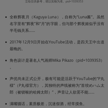
立绘仅供参考，请以实物为准。pid=1039353
全称辉夜月（Kaguya Luna），自称为“Luna酱”。虽然
名字里有“辉夜”和“月”的字眼，但与那个辉夜姬似乎没有
半毛钱关系……
2017年12月9日开始在YouTube活动，是四天王中出道
最晚的。
角色设计是著名人气画师Mika Pikazo（pid=1039353） 
​​​​。
声优尚未正式公开，极有可能是活跃于YouTube的“P丸
様”（
P丸様官方
），其独特的声线被称为“首绞めハム太
郎（被锁喉的哈姆太郎）”，声音让人欲罢不能……
满嘴骚话，素质极差，沉迷假酒，经常摸鱼。