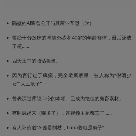
隔壁的AI酱曾公开与其商业互怼（吹）
曾经十分放肆的嘲笑35岁和40岁的年龄群体，最后还成
了梗......
四天王中的骚话担当。
因为言行过于疯癫，完全歇斯底里，被人称为“假酒少
女”“人工疯子”
曾表演过背绕口令的本领，已成为绝佳的鬼畜素材。
有时疯起来（喝多了），连视频主题都忘了......
有人评价道“AI酱是制杖，Luna酱就是疯子”