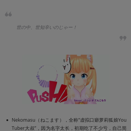
世の中、世知辛いのじゃー！
Nekomasu（ねこます），全称“虚拟口癖萝莉狐娘You
Tuber大叔”，因为名字太长，初期吃了不少亏，自己简