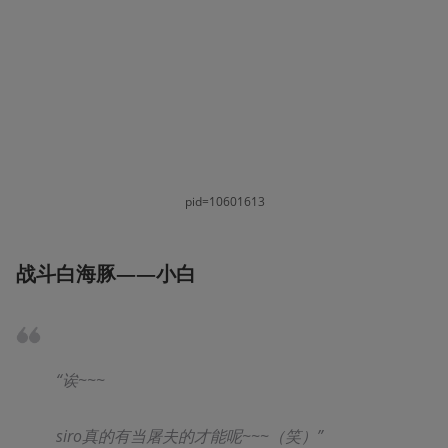
pid=10601613
战斗白海豚——小白
“诶~~~
siro真的有当屠夫的才能呢~~~（笑）”