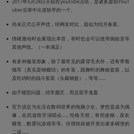
2017年6月28日开始在youtube活动，是诸多虚拟YouT
uber后辈中出道较早的一个。
尚未正式公开声优，经网友对比，疑似为结月春菜。
情绪激动时会展现出本音，有时也会可以使用御姐音等
其他声线。（一本满足）
有多种服装形象，除了最常见的露背毛衣外，还有带着
猫耳（其实是蝴蝶结）的冬装，跳舞时的舞娘套装，以
及吃鸡时的战斗套装（头戴钢盔），等等……
由于模型问题，经常颜艺，而且双手鬼畜
官方设定为生活在数码世界的电脑少女。梦想是成为偶
像，在武道馆开演唱会……性格天然，有些迷糊，喜欢
睡觉，酷爱玩游戏等等。但很快就被开发出诸多碉堡的
二设......