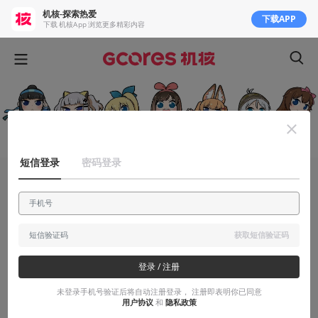
机核-探索热爱
下载APP
下载 机核App 浏览更多精彩内容
短信登录
密码登录
有感而发
四天王、五常任与数不清的后起之秀：关于
虚拟主播的那些事儿
获取短信验证码
智障大家族，增员！（极多图预警）
登录 / 注册
未登录手机号验证后将自动注册登录， 注册即表明你已同意
2018-03-14
ljg77077
用户协议
和
隐私政策