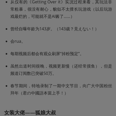
从仅有的《Getting Over it》实况过程来看，其玩法非
常粗暴，很没有耐心，貌似不太擅长玩游戏（以后玩游
戏最烂的，可能就不是AI酱了……）
曾经自曝年龄为143岁。（143歳？見えない！）
会rua。
每期视频后都会有观众刷屏“掉粉预定”。
虽然出道时间很晚，视频更新慢（还经常摸鱼），但是
频道订阅数已突破50万。
春节期间，特地录制了一期中文节目，向广大中国粉丝
拜年（君の中國語本當上手！）
女装大佬——狐娘大叔