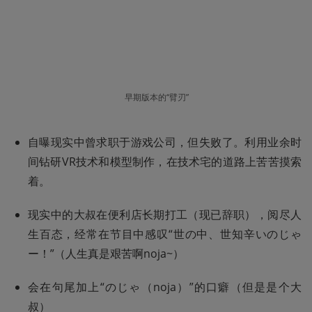
早期版本的“臂刃”
自曝现实中曾求职于游戏公司，但失败了。利用业余时
间钻研VR技术和模型制作，在技术宅的道路上苦苦摸索
着。
现实中的大叔在便利店长期打工（现已辞职），阅尽人
生百态，经常在节目中感叹“世の中、世知辛いのじゃ
ー！”（人生真是艰苦啊noja~）
会在句尾加上“のじゃ（noja）”的口癖（但是是个大
叔）