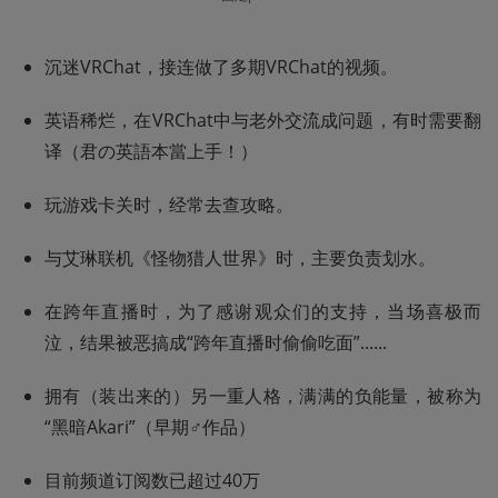
沉迷VRChat，接连做了多期VRChat的视频。
英语稀烂，在VRChat中与老外交流成问题，有时需要翻
译（君の英語本當上手！）
玩游戏卡关时，经常去查攻略。
与艾琳联机《怪物猎人世界》时，主要负责划水。
在跨年直播时，为了感谢观众们的支持，当场喜极而
泣，结果被恶搞成“跨年直播时偷偷吃面”......
拥有（装出来的）另一重人格，满满的负能量，被称为
“黑暗Akari”（早期♂作品）
目前频道订阅数已超过40万