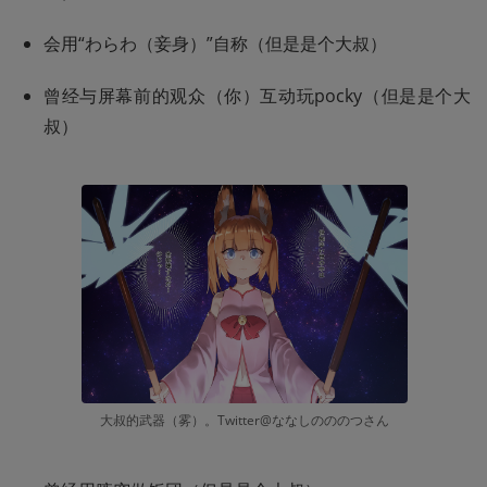
会用“わらわ（妾身）”自称（但是是个大叔）
曾经与屏幕前的观众（你）互动玩pocky（但是是个大
叔）
大叔的武器（雾）。Twitter@ななしのののつさん