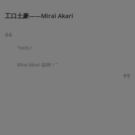
工口土豪——Mirai Akari
“Hello !
Mirai Akari 哒哟！”