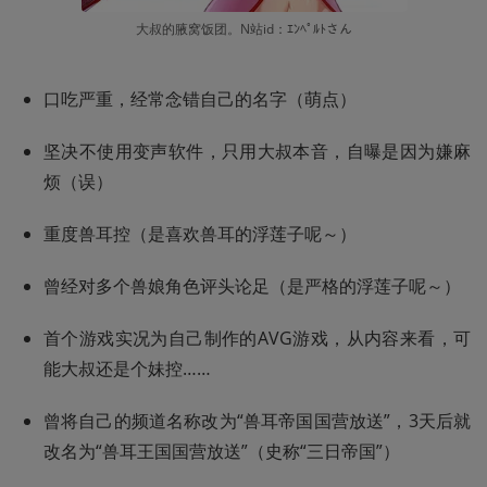
大叔的腋窝饭团。N站id：ｴﾝﾍﾟﾙﾄさん
口吃严重，经常念错自己的名字（萌点）
坚决不使用变声软件，只用大叔本音，自曝是因为嫌麻
烦（误）
重度兽耳控（是喜欢兽耳的浮莲子呢～）
曾经对多个兽娘角色评头论足（是严格的浮莲子呢～）
首个游戏实况为自己制作的AVG游戏，从内容来看，可
能大叔还是个妹控……
曾将自己的频道名称改为“兽耳帝国国营放送”，3天后就
改名为“兽耳王国国营放送”（史称“三日帝国”）