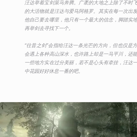
汪达举着宝剑策马奔腾。广袤的大地之上除了不时
的大活物就是汪达与爱马阿格罗。其实在每一次出
他自己要去哪里，他只有一个最大的信念，脚踏实
再举剑去寻找下一个。
“往昔之剑”会指给汪达一条光芒的方向，但也仅是
会遇上各种高山深水，也许路上却是一马平川，还
一些地方实在过分美丽，若不是心头有牵挂，汪达
中花园好好休息一番的吧。