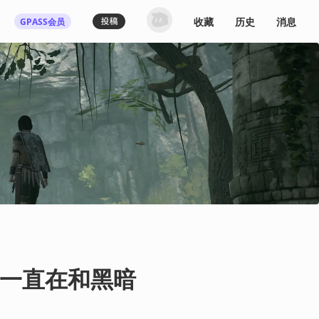
收藏
历史
消息
GPASS会员
登录机核你可以：
下载收藏播客节目
多端历史播放同步
发布内容动态/评论
关注喜欢的创作者
登录 / 注册
一直在和黑暗