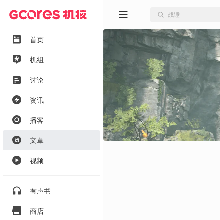
首页
机组
讨论
资讯
播客
文章
视频
有声书
商店