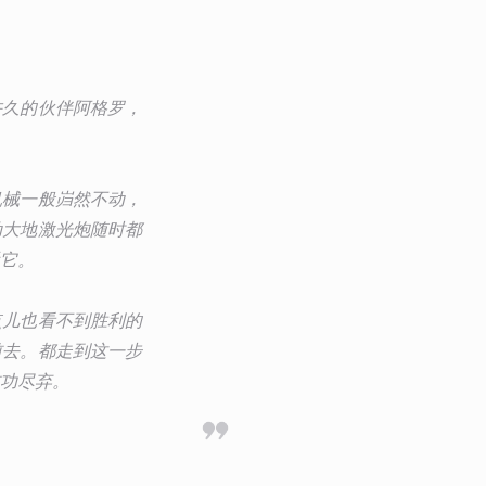
许久的伙伴阿格罗，
机械一般岿然不动，
动大地激光炮随时都
它。
点儿也看不到胜利的
前去。都走到这一步
前功尽弃。