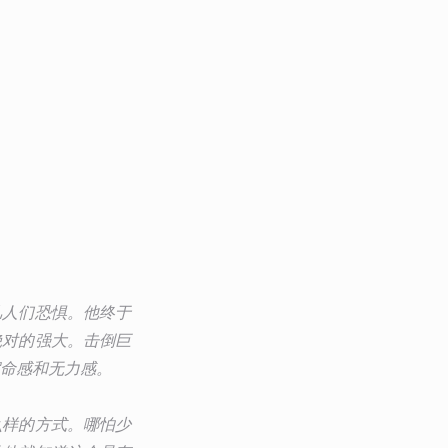
凡人们恐惧。他终于
绝对的强大。击倒巨
命感和无力感。
么样的方式。哪怕少