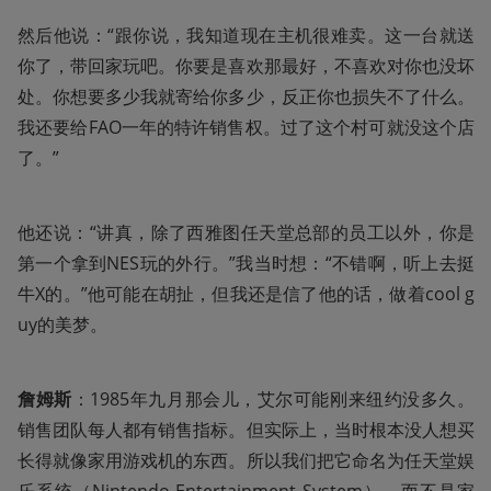
然后他说：“跟你说，我知道现在主机很难卖。这一台就送
你了，带回家玩吧。你要是喜欢那最好，不喜欢对你也没坏
处。你想要多少我就寄给你多少，反正你也损失不了什么。
我还要给FAO一年的特许销售权。过了这个村可就没这个店
了。”
他还说：“讲真，除了西雅图任天堂总部的员工以外，你是
第一个拿到NES玩的外行。”我当时想：“不错啊，听上去挺
牛X的。”他可能在胡扯，但我还是信了他的话，做着cool g
uy的美梦。
詹姆斯
：1985年九月那会儿，艾尔可能刚来纽约没多久。
销售团队每人都有销售指标。但实际上，当时根本没人想买
长得就像家用游戏机的东西。所以我们把它命名为任天堂娱
乐系统（Nintendo Entertainment System），而不是家