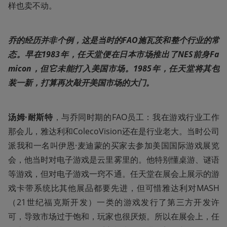
样也卖不动。
乔的经历并非个例，这是当时的FAO施瓦茨和整个行业的常
态。早在1983年，任天堂便在日本市场推出了NES前身Fa
micon，但它未能打入美国市场。1985年，任天堂将其包
装一新，打算再次敲开美国市场的大门。
汤姆·耐斯特
，与乔同时期的FAO员工：我在游戏行业工作
那会儿，雅达利和ColecoVision还在是行业老大。当时公司
派我和一名叫伊恩·麦迪蒙的买家去参加美国国际游戏展览
会，他当时对电子游戏是云里雾里的。他特别懂桌游、谜语
等游戏，但对电子游戏一窍不通。任天堂在展会上展示的游
戏卡带系统比其他展品都要先进，但可惜雅达利对MASH
（21世纪福克斯开发）一类的游戏发行了第三方开发许
可，导致市场过于饱和，玩家也很厌烦。所以在展会上，任