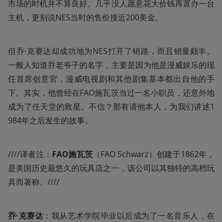
市场的时机并不算良好。几乎没人愿意花大价钱再置办一台
主机，更别说NES当时的售价接近200美金。
但乔·克赛达却成功地为NES打开了销路，而且销量颇丰。
一般人知道乔老爷子的名字，主要是因为他是漫威娱乐的现
任首席创意官，漫威电视剧和其他剧集基本都出自他的手
下。其实，他曾经在FAO施瓦茨当过一名小职员，还意外地
成为了任天堂的救星。不信？那有请他本人，为我们讲述1
984年之后发生的故事。
////译者注：
FAO施瓦茨
（FAO Schwarz）创建于1862年，
是美国历史最悠久的玩具店之一，该公司以其独特的高档玩
具而著称。////
乔·克赛达
：我从艺术学院毕业以后成为了一名音乐人，在