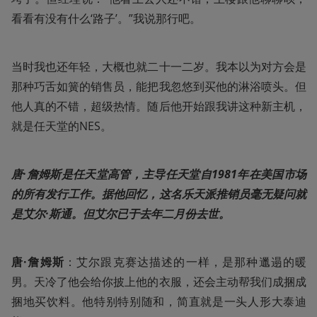
看看有没有什么‘路子’。”我说那行吧。
当时我也还年轻，大概也就二十一二岁。我本以为对方会是
那种巧舌如簧的销售员，能把我忽悠到买他的淋浴喷头。但
他人真的不错，超级热情。随后他开始跟我讲这种新主机，
就是任天堂的NES。
唐·詹姆斯是任天堂高管，主导任天堂自1981年在美国市场
的所有发行工作。据他回忆，这名乐天派推销员毫无疑问就
是艾尔·斯通。但艾尔已于去年二月份去世。
唐·詹姆斯
：艾尔跟克赛达描述的一样，是那种邋遢的暖
男。天冷了他会给你披上他的衣服，还会主动帮我们成捆成
捆地买饮料。他特别特别随和，简直就是一头人形大泰迪