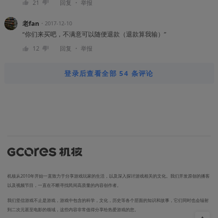
・
21
回复
举报
老fan
・
2017-12-10
“你们来买吧，不满意可以随便退款（退款算我输）”
・
12
回复
举报
登录后查看全部 54 条评论
机核从2010年开始一直致力于分享游戏玩家的生活，以及深入探讨游戏相关的文化。我们开发原创的播客
以及视频节目，一直在不断寻找民间高质量的内容创作者。
我们坚信游戏不止是游戏，游戏中包含的科学，文化，历史等各个层面的知识和故事，它们同时也会辐射
到二次元甚至电影的领域，这些内容非常值得分享给热爱游戏的您。