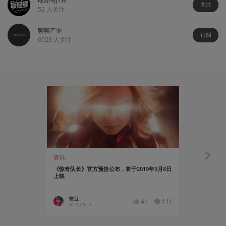
取经号JTW
关注
52
人关注
聊聊产业
订阅
6928
人关注
资讯
资讯
《惊奇队长》官方预告公布，将于2019年3月8日
【更新】迪士
上映
纪福斯旗下
雪豆
白广大
41
111
2018-09-18
2018-06