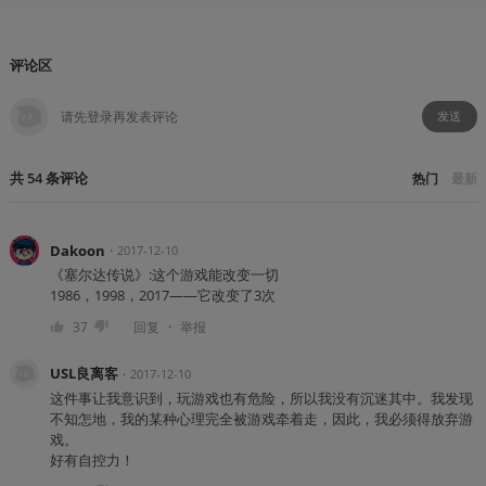
评论区
发送
共
54
条
评论
热门
最新
Dakoon
・
2017-12-10
《塞尔达传说》:这个游戏能改变一切
1986，1998，2017——它改变了3次
・
37
回复
举报
USL良离客
・
2017-12-10
这件事让我意识到，玩游戏也有危险，所以我没有沉迷其中。我发现
不知怎地，我的某种心理完全被游戏牵着走，因此，我必须得放弃游
戏。
好有自控力！