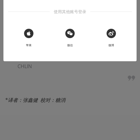
本文系用户投稿，不代表机核网观点
使用其他账号登录
收听本文
17:30
 Sign in with Apple
苹果
微信
微博
本文原载于  WIRED（连线） 作者：
 JIM MCLAU
CHLIN
*译者：张鑫健  校对：糖消