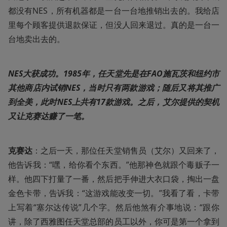
都没有NES，所有机器都是一台一台地推销出去的。我给店
里每个顾客提供退款保证，但没人回来退过。真的是一台一
台地卖出去的。
NES大获成功。1985年，任天堂先是在FAO施瓦茨和纽约市
其他商店内试销NES，当时只有两款游戏；随后又将其推广
到全美，此时NES上共有17款游戏。之后，艾尔提供的契机
又让克赛达赚了一笔。
克赛达
：之后一天，那位任天堂销售员（艾尔）又回来了，
他告诉我：“嘿，给你看个东西。”他那神色就跟个毒贩子一
样。他四下打量了一番，然后把手伸进大衣口袋，掏出一盘
金色卡带，告诉我：“这游戏能改变一切。”我看了看，卡带
上写着“塞尔达传说”几个字。然后他煞有介事地说：“跟你
讲，除了西雅图任天堂总部的员工以外，你可是第一个拿到