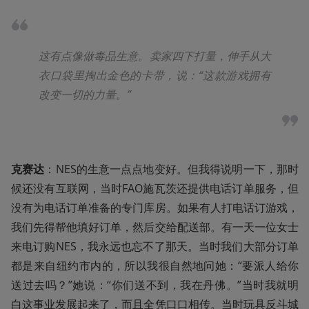
这有点像做毒品生意。卖家四下打量，伸手从大
衣口袋里掏出金色的卡带，说：“这款游戏拥有
改变一切的力量。”
克赛达
：NES的生意一点点地变好。但我得说明一下，那时
候还没有互联网，当时FAO施瓦茨还提供电话订单服务，但
没有为电话订单准备的专门库房。如果有人打电话订游戏，
我们先得帮他填好订单，然后交给配送部。有一天一位女士
来电订购NES，我永远也忘不了那天。当时我们大部分订单
都是来自纽约市内的，所以我很自然地问她：“要派人给你
送过去吗？”她说：“你们送不到，我在丹佛。”当时我就明
白这事业发展起来了，而且全凭口口相传。当时玩具反斗城