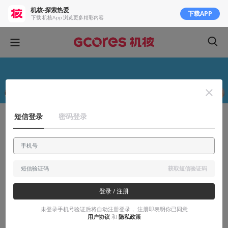
机核-探索热爱
下载APP
下载 机核App 浏览更多精彩内容
短信登录
密码登录
聊聊产业
译介 | 漫威创意总监口述：我是怎么把任
天堂推向美国市场的
获取短信验证码
我一个漫威的员工，怎么就当上老任的大恩人呢？所以我当时就……
登录 / 注册
2017-12-10
取经号JTW
未登录手机号验证后将自动注册登录， 注册即表明你已同意
用户协议
和
隐私政策