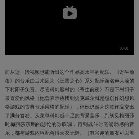
而从这一段视频也能听出这个作品高水平的配乐。《寄生前
夜》的音乐由后来因为《王国之心》系列配乐而名声大噪的
下村阳子负责。尽管科幻题材的《寄生前夜》不是下村阳子
最喜爱的风格（她曾表示跳槽到史克威尔就是想创作幻想风
格游戏的古典音乐风格的配乐），但她仍然为这款作品交出
了满分答卷。从菜单科幻感十足的背景音乐，到初见梅丽莎
时梅丽莎演唱的悲怆的咏叹调，再到战斗时充满动感的音
乐，都与游戏内容配合得天衣无缝。（有兴趣的朋友可以看