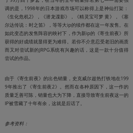
了99万四千多套，在当年的全年销量排名第七——需要强
调的是，1998年的日本游戏市场可以称得上是神仙打架：
《生化危机2》，《潜龙谍影》，《精灵宝可梦 黄》，《塞
尔达传说：时之笛》，等等大ip的续作都在这一年发售。在
如此变态的发售阵容的映衬下，作为新ip的《寄生前夜》所
获得的好成绩就显得更为难得。若你不介意忍受老旧的画质
而又对尝试新的JRPG系统有兴趣的话，这是一款十分值得
尝试的作品。
由于《寄生前夜》的出色销量，史克威尔趁热打铁地在199
9年推出了《寄生前夜2》。然而在各种原因下，这一作的
质量乏善可陈，销量也大为下降，直接导致寄生前夜这一的
IP被雪藏了十年有余，这就是后话了。
参考资料：