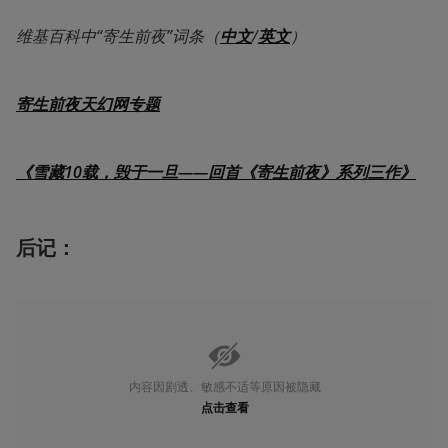
维基百科中“寄生前夜”词条（
中文
/
英文
）
寄生前夜天幻网专题
《雪藏10载，毁于一旦——回首《寄生前夜》系列三作》
后记：
内容因剧透、敏感不适等原因被隐藏
点击查看