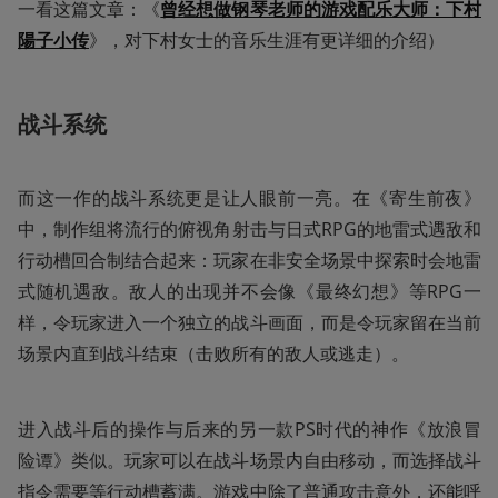
一看这篇文章：《
曾经想做钢琴老师的游戏配乐大师：下村
陽子小传
》，对下村女士的音乐生涯有更详细的介绍）
战斗系统
而这一作的战斗系统更是让人眼前一亮。在《寄生前夜》
中，制作组将流行的俯视角射击与日式RPG的地雷式遇敌和
行动槽回合制结合起来：玩家在非安全场景中探索时会地雷
式随机遇敌。敌人的出现并不会像《最终幻想》等RPG一
样，令玩家进入一个独立的战斗画面，而是令玩家留在当前
场景内直到战斗结束（击败所有的敌人或逃走）。
进入战斗后的操作与后来的另一款PS时代的神作《放浪冒
险谭》类似。玩家可以在战斗场景内自由移动，而选择战斗
指令需要等行动槽蓄满。游戏中除了普通攻击意外，还能呼