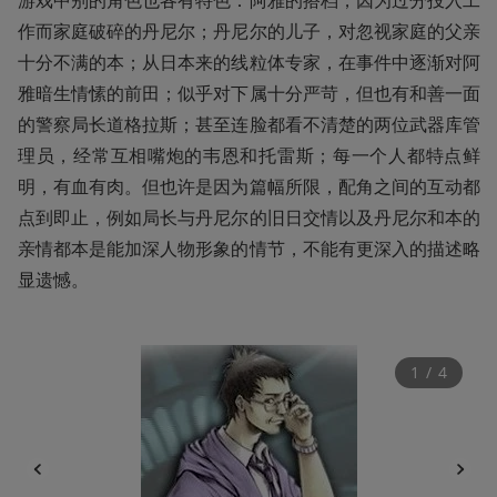
作而家庭破碎的丹尼尔；丹尼尔的儿子，对忽视家庭的父亲
十分不满的本；从日本来的线粒体专家，在事件中逐渐对阿
雅暗生情愫的前田；似乎对下属十分严苛，但也有和善一面
的警察局长道格拉斯；甚至连脸都看不清楚的两位武器库管
理员，经常互相嘴炮的韦恩和托雷斯；每一个人都特点鲜
明，有血有肉。但也许是因为篇幅所限，配角之间的互动都
点到即止，例如局长与丹尼尔的旧日交情以及丹尼尔和本的
亲情都本是能加深人物形象的情节，不能有更深入的描述略
显遗憾。
1
 / 
4