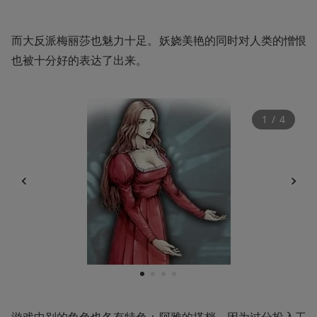
而大反派梅丽莎也魅力十足。妖娆美艳的同时对人类的憎恨
也被十分好的表达了出来。
1
 / 
4
1
2
3
4
游戏中别的角色也各有特色：阿雅的搭档，因为过分投入工