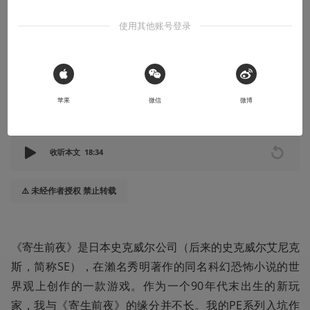
地方
使用其他账号登录
为《寄生前夜》发售20周年的献礼
2018-10-05
JACKNIGHT
 Sign in with Apple
苹果
微信
微博
本文系用户投稿，不代表机核网观点
收听本文
18:34
⚠️ 未经作者授权 禁止转载
《寄生前夜》是日本史克威尔公司（后来的史克威尔艾尼克
斯，简称SE），在瀨名秀明著作的同名科幻恐怖小说的世
界观上创作的一款游戏。作为一个90年代末出生的新玩
家，我与《寄生前夜》的缘分并不长。我的PE系列入坑作