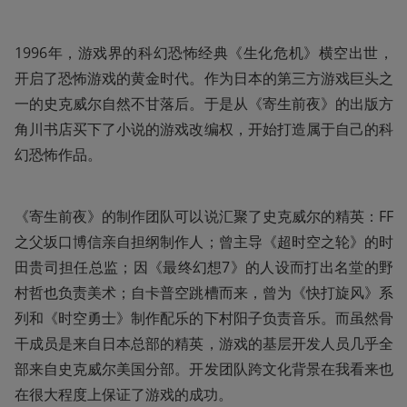
1996年，游戏界的科幻恐怖经典《生化危机》横空出世，
开启了恐怖游戏的黄金时代。作为日本的第三方游戏巨头之
一的史克威尔自然不甘落后。于是从《寄生前夜》的出版方
角川书店买下了小说的游戏改编权，开始打造属于自己的科
幻恐怖作品。
《寄生前夜》的制作团队可以说汇聚了史克威尔的精英：FF
之父坂口博信亲自担纲制作人；曾主导《超时空之轮》的时
田贵司担任总监；因《最终幻想7》的人设而打出名堂的野
村哲也负责美术；自卡普空跳槽而来，曾为《快打旋风》系
列和《时空勇士》制作配乐的下村阳子负责音乐。而虽然骨
干成员是来自日本总部的精英，游戏的基层开发人员几乎全
部来自史克威尔美国分部。开发团队跨文化背景在我看来也
在很大程度上保证了游戏的成功。