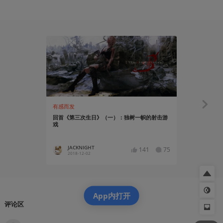
有感而发
知识挖掘机
回首《第三次生日》（一）：独树一帜的射击游
旧片匣：19
戏
JACKNIGHT
Little_I
141
75
2018-12-02
2018-12
App内打开
评论区