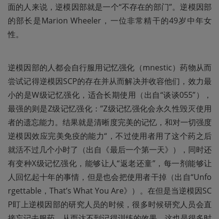
面的人来说，逆模因部就是一个“不存在的部门”。逆模因部
的部长是Marion Wheeler，一位非常精干的49岁中年女
性。
逆模因部的人都会自行服用记忆强化（mnestic）药物从而
尝试记得逆模因SCP的存在并从而解决并收容他们，效力最
小的是W级记忆强化，适合长期使用（出自“谈谈055”），
最强的则是Z级记忆强化：”Z级记忆强化会永久性毁灭使用
者的遗忘能力。结果就是清晰度完美的记忆，和对一切强度
逆模因效应完美免疫的能力“，不过使用者用了这个药之后
就活不过几个小时了（出自《最后一个第一天》），同时还
有变种X级记忆强化，能够让人“返老还童”，每一剂能够让
人回忆起十年的事情，但是也会把使用者干掉（出自“Unfo
rgettable，That’s What You Are》）。在但是当逆模因SC
P盯上逆模因部的研究人员的时候，很多时候研究人员会直
接忘记去服药，从而达不到记得训练的效果，这也是很多时