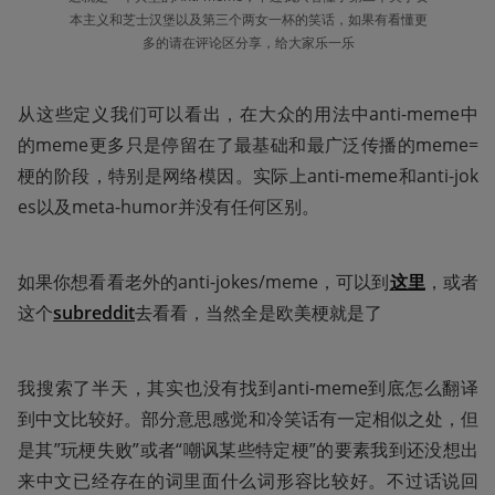
本主义和芝士汉堡以及第三个两女一杯的笑话，如果有看懂更
多的请在评论区分享，给大家乐一乐
从这些定义我们可以看出，在大众的用法中anti-meme中
的meme更多只是停留在了最基础和最广泛传播的meme=
梗的阶段，特别是网络模因。实际上anti-meme和anti-jok
es以及meta-humor并没有任何区别。
如果你想看看老外的anti-jokes/meme，可以到
这里
，或者
这个
subreddit
去看看，当然全是欧美梗就是了
我搜索了半天，其实也没有找到anti-meme到底怎么翻译
到中文比较好。部分意思感觉和冷笑话有一定相似之处，但
是其”玩梗失败”或者“嘲讽某些特定梗”的要素我到还没想出
来中文已经存在的词里面什么词形容比较好。不过话说回