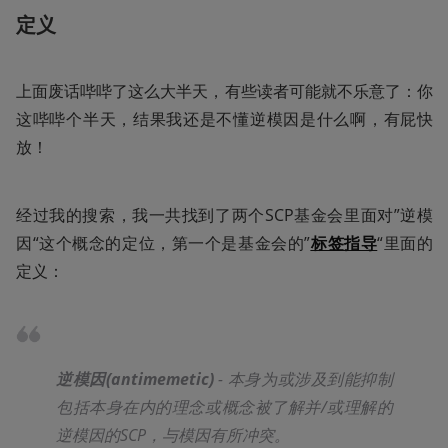
定义
上面废话哔哔了这么大半天，有些读者可能就不乐意了：你
这哔哔个半天，结果我还是不懂逆模因是什么啊，有屁快
放！
经过我的搜索，我一共找到了两个SCP基金会里面对”逆模
因“这个概念的定位，第一个是基金会的”
标签指导
“里面的
定义：
逆模因
(antimemetic)
 - 本身为或涉及到能抑制
包括本身在内的理念或概念被了解并/或理解的
逆模因的SCP，与模因有所冲突。