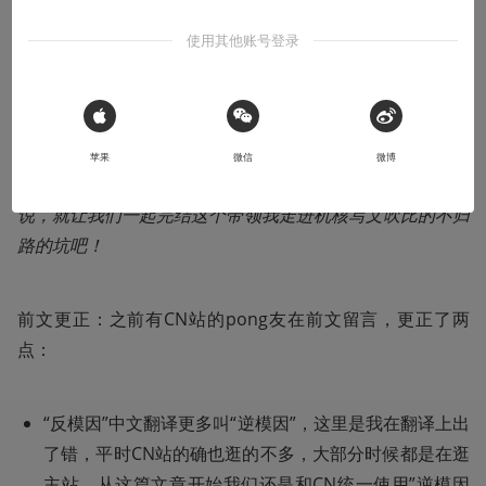
收听本文
45:28
使用其他账号登录
导言：很抱歉这篇文章坑了这么久，其实之前一直想写一篇
 Sign in with Apple
模因和宗教之间的联系的假想文，但是起了三篇草稿都不知
苹果
微信
微博
道怎么下笔。。。看来还是说明文适合我。那么废话不多
说，就让我们一起完结这个带领我走进机核写文吹比的不归
路的坑吧！
前文更正：之前有CN站的pong友在前文留言，更正了两
点：
“反模因”中文翻译更多叫“逆模因”，这里是我在翻译上出
了错，平时CN站的确也逛的不多，大部分时候都是在逛
主站。从这篇文章开始我们还是和CN统一使用”逆模因