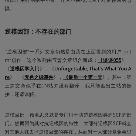
模因作用打的措手不及，让人不由得加深了对逆模因的恐
惧。
逆模因部：不存在的部门
”逆模因部“一系列文章仍然是由我在上面提到的用户”qnt
m“创作，这个系列由五篇文章组合而成：
《谈谈055
》，
《
逆模因学入
门
》，《
Unforgettable, That's What You A
re
》，《
无色之绿事件
》，
《最后一个第一天
》。其中，第
三篇文章似乎在CN站并没有翻译，我只能贴出主站的链
接，还请谅解。
逆模因部，顾名思义就是专门用于防范逆模因类的SCP的部
门。然而因为其对抗逆模因的特性，大部分逆模因SCP就会
对其他人抹去掉逆模因部的存在，从而对于大部分基金会里