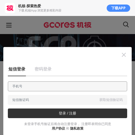
机核-探索热爱
下载APP
下载 机核App 浏览更多精彩内容
短信登录
密码登录
知识挖掘机
模因与逆模因：基金会最大的敌人（下）
额，【数据删除】剑是什么，我怎么记不得了
获取短信验证码
2017-05-06
风中轻飘的浮云
登录 / 注册
未登录手机号验证后将自动注册登录， 注册即表明你已同意
用户协议
和
隐私政策
本文系用户投稿，不代表机核网观点