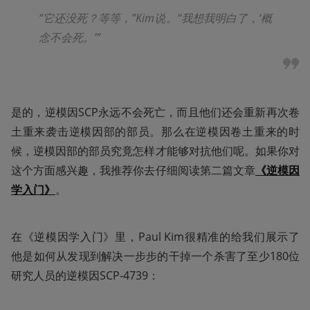
“它还没死？等等，”Kim说。“我想我明白了，‘概
念不会死。’”
是的，逆模因SCP永远不会死亡，而且他们还会重新再次卷
土重来袭击逆模因部的部员。那么在逆模因卷土重来的时
候，逆模因部的部员究竟怎样才能够对抗他们呢。如果你对
这个方面感兴趣，我推荐你去仔细阅读第二篇文章
《逆模因
学入门》
。
在《逆模因学入门》里，Paul Kim很精准的给我们展示了
他是如何从发现到解决一步步的干掉一个杀害了至少180位
研究人员的逆模因SCP-4739：