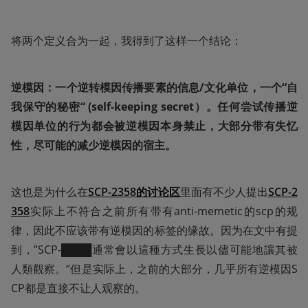
将两个定义合为一起，我得到了这样一个结论：
逆模因：一个逆转模因传播要素的信息/文化单位，一个“自
我保守的秘密“ (self-keeping secret）。任何尝试传播逆
模因单位的行为都会被逆模因本身禁止，大部分带有失忆
性，尽可能的减少逆模因的宿主。
这也是为什么在
SCP-2358的讨论区
里面有不少人提出
SCP-2
358
实际上不符合之前所有带有anti-memetic的scp的规
律，因此不应该带有逆模因的标签的缘故。因为在文中有提
到，”SCP-████通常會以這種方式生長以儘可能地讓其被
人類觀察。“但是实际上，之前的大部分，几乎所有逆模因S
CP都是直接不让人观察的。