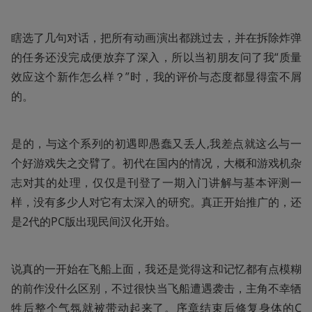
瞎选了几句对话，把所有动画演出都跳过去，并在拆除炸弹
的任务还没完成便放弃了深入，所以当初朋友问了我“质量
效应这个新作怎么样？”时，我的评价与态度都显得蛮不屑
的。
是的，与这个系列的初遇即愚蠢又丢人,我差点就这么与一
个好游戏失之交臂了。初代在国内的情况，大概和游戏机杂
志对其的处理，仅仅是刊登了一期入门讲解与基本评测一
样，没有多少人对它有太深入的研究。真正开始推广的，还
是2代的PC版出现民间汉化开始。
说真的一开始在飞船上面，我还是觉得这和记忆都有点模糊
的前作没什么区别，不过很快当飞船遭遇袭击，主角不幸牺
牲后整个气氛就被带动起来了。序章结束后修复身体的C