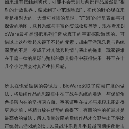
如果没有接触到初代，可能不会想到后两部作品居然是“相
对的开放世界，缩减到了小范围地图”，初代的野心现在来
看是相对大的。大量可登陆的星球，“广阔”的行星表面与可
探索的地图，载具系统与丰富的资源收集等等，现在看来Bi
oWare最初是想把系列打造成真正的宇宙探险游戏的。可
惜以上这些看起来很了不起的元素，却由于游玩乐趣与系统
深度的不足，变成了对其优秀剧情与演出的拖累，玩家很难
在千篇一律的星球与蹩脚的载具操作中获得快乐，甚至在十
几个小时后会对其产生排斥感。
所以在饱受诟病的尝试后，BioWare采取了缩减广度的做
法，将后续作品的思路集中在了战斗系统的雕琢，与保留角
色扮演内在的坚持两方面。事实证明在技术与规模未能走得
更远之前，将精力放在优势的前提下，有目的性的扩展才是
最高效的做法，所以质量效应的后续作品才会诞生出了堪比
正统射击游戏的2代，以及战斗乐趣几乎超越同期多数射击