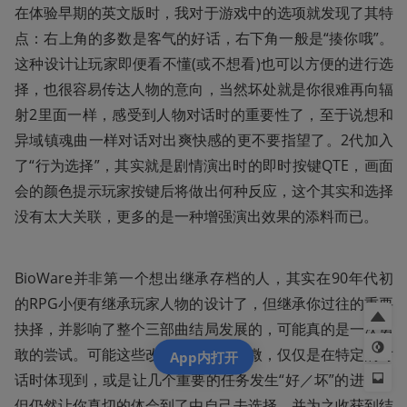
在体验早期的英文版时，我对于游戏中的选项就发现了其特
点：右上角的多数是客气的好话，右下角一般是“揍你哦”。
这种设计让玩家即便看不懂(或不想看)也可以方便的进行选
择，也很容易传达人物的意向，当然坏处就是你很难再向辐
射2里面一样，感受到人物对话时的重要性了，至于说想和
异域镇魂曲一样对话对出爽快感的更不要指望了。2代加入
了“行为选择”，其实就是剧情演出时的即时按键QTE，画面
会的颜色提示玩家按键后将做出何种反应，这个其实和选择
没有太大关联，更多的是一种增强演出效果的添料而已。
BioWare并非第一个想出继承存档的人，其实在90年代初
的RPG小便有继承玩家人物的设计了，但继承你过往的重要
抉择，并影响了整个三部曲结局发展的，可能真的是一次勇
敢的尝试。可能这些改变并非细致入微，仅仅是在特定的对
App内打开
话时体现到，或是让几个重要的任务发生“好／坏”的进展，
但仍然让你真切的体会到了由自己去选择，并为之收获到结