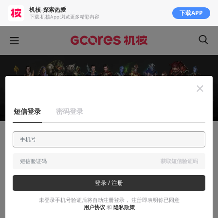
机核-探索热爱
下载APP
下载 机核App 浏览更多精彩内容
短信登录
密码登录
有感而发
掌心中的星辰：闲聊《质量效应》
获取短信验证码
“我是斜坡指挥官，这是我在神堡最喜欢的商店。”
登录 / 注册
未登录手机号验证后将自动注册登录， 注册即表明你已同意
2017-03-19
--------------------
用户协议
和
隐私政策