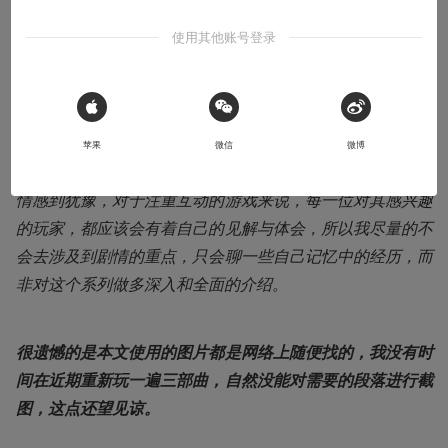
本文系用户投稿，不代表机核网观点
使用其他账号登录
⚠️ 未经作者授权 禁止转载
 Sign in with Apple
导语：即便早已完结多年，系列最新的作品也临近发售，我
苹果
微信
微博
仍然对在相关的文章中涉及到《质量效应》三部曲的多数剧
情感到犹豫，对于注重互动的游戏来说，每一位对其感兴趣
的玩家，都应该会有着自己的见解与体会，所以我尽量的不
会去涉及到剧情的重点，只会聊一些自己记忆中的经历，而
非对这个系列做多深入和全面的介绍。
很遗憾的是本文使用的图片都是网络上随便找的，我没有时
间在近期重新玩一遍三部曲，自然没能对需要的段落进行截
图，这点还望见谅。