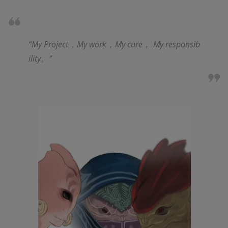
“My Project，My work，My cure， My responsib
ility。”