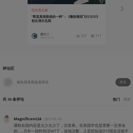
玩出花儿来
玩出花儿来
“简直真得跟假的一样”：《微软模拟飞行2020》
“朋友”叫我飞
初次演示见闻
四十二
Shanks
337
111
2019-10-15
2023-12
评论区
发送
共
36
条
评论
热门
最新
Magnificent24
・
2017-01-19
通航在国内还是太少太少了，没发展。在美国学也是需要一定资金
的……另外一段时间没WT了，游戏没删，之是想知道D13现在还能不