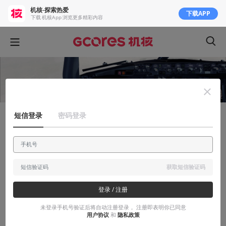
机核-探索热爱
下载APP
下载 机核App 浏览更多精彩内容
短信登录
密码登录
玩出花儿来
从模飞到真飞：为了天空！
我终于明白一个道理，就算当了飞行员也还是没有女朋友
获取短信验证码
2017-01-19
东方狐
登录 / 注册
未登录手机号验证后将自动注册登录， 注册即表明你已同意
用户协议
和
隐私政策
本文系用户投稿，不代表机核网观点