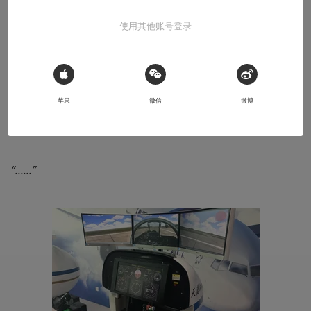
使用其他账号登录
“您好，模拟飞行如果有兴趣的话可以试一下喔”  
“......我是飞行员，你这套装备我家里也有所以我来看一下”  
 Sign in with Apple
苹果
微信
微博
“......”
“......”