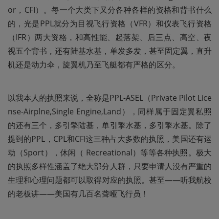
or，CFI）。每一个大类下又分各种各样的资格和背书什么
的，光是PPL就分为目视飞行资格（VFR）和仪表飞行资格
（IFR）两大资格，和高性能、起落架、后三点、高空、夜
视五个背书，还有陆基水基，单发多发，甚至固定翼，直升
机还是动力伞，旋翼机乃至飞艇都有严格的区分。
以我本人的执照来说，全称是PPL-ASEL（Private Pilot Lice
nse-Airplne,Single Engine,Land），同样属于固定翼私照
的还有三个，多引擎陆基，单引擎水基，多引擎水基。除了
提到的PPL，CPL和CFI这三种占大多数的执照，美国还有运
动（Sport），休闲（ Recreational）等等各种执照。极大
的执照多样性涵盖了绝大部分人群，只要申请人没有严重的
生理和心理问题都可以取得对应的执照。甚至——听我航校
的老板讲——美国有几百名聋哑飞行员！