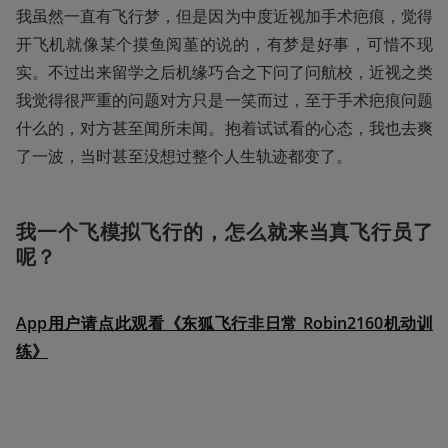
我虽然一直有飞行梦，但是因为中度近视加手术疤痕，觉得
开飞机就像某个摸鱼阅堇的说的，有梦是好事，可惜不现
实。不过出来留学之后机缘巧合之下问了问航校，近视之类
我觉得很严重的问题对方只是一笑而过，至于手术疤痕问题
什么的，对方甚至闻所未闻。抱着试试看的心态，我也去爽
了一波，当时甚至没想过整个人生轨迹都变了。
我一个飞模拟飞行的，怎么就来当真飞行员了
呢？
App用户请点此观看《东狐飞行非日常 Robin2160机动训
练》