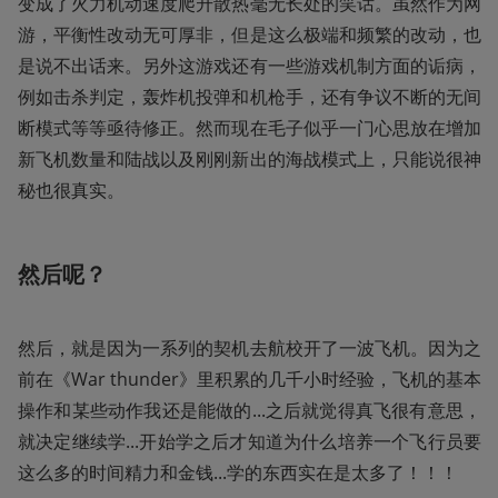
变成了火力机动速度爬升散热毫无长处的笑话。虽然作为网
游，平衡性改动无可厚非，但是这么极端和频繁的改动，也
是说不出话来。另外这游戏还有一些游戏机制方面的诟病，
例如击杀判定，轰炸机投弹和机枪手，还有争议不断的无间
断模式等等亟待修正。然而现在毛子似乎一门心思放在增加
新飞机数量和陆战以及刚刚新出的海战模式上，只能说很神
秘也很真实。
然后呢？
然后，就是因为一系列的契机去航校开了一波飞机。因为之
前在《War thunder》里积累的几千小时经验，飞机的基本
操作和某些动作我还是能做的...之后就觉得真飞很有意思，
就决定继续学...开始学之后才知道为什么培养一个飞行员要
这么多的时间精力和金钱...学的东西实在是太多了！！！