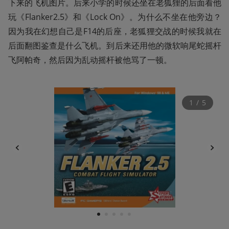
下来的飞机图片。后来小学的时候还坐在老狐狸的后面看他
玩《Flanker2.5》和《Lock On》。为什么不坐在他旁边？
因为我在幻想自己是F14的后座，老狐狸交战的时候我就在
后面翻图鉴查是什么飞机。到后来还用他的微软响尾蛇摇杆
飞阿帕奇，然后因为乱动摇杆被他骂了一顿。
1
 / 
5
1
2
3
4
5