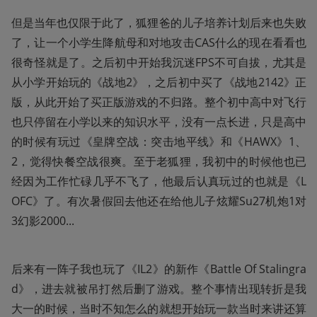
但是当年也仅限于此了，狐狸爸的儿子培养计划后来也失败
了，让一个小学生降航母和对地攻击CAS什么的现在看看也
很奇怪就是了。之后初中开始我沉迷FPS不可自拔，尤其是
从小学开始玩的《战地2》，之后初中买了《战地2142》正
版，从此开始了买正版游戏的不归路。整个初中高中对飞行
也只停留在小学以来的知识水平，没有一点长进，只是高中
的时候有玩过《皇牌空战：突击地平线》和《HAWX》1、
2，觉得快餐空战很爽。至于老狐狸，我初中的时候他也已
经因为工作忙碌几乎不飞了，他最后认真玩过的也就是《L
OFC》了。有次暑假回去他还在给他儿子炫耀Su27机炮1对
3幻影2000...
后来有一阵子我也玩了《IL2》的新作《Battle Of Stalingra
d》，进去就被吊打然后删了游戏。整个事情出现转折是我
大一的时候，当时不知怎么的就想开始玩一款当时来讲还算