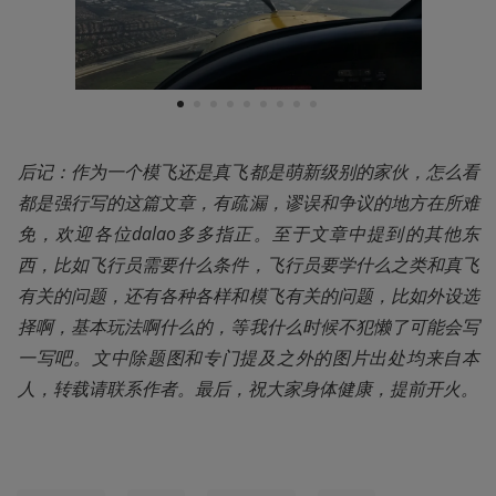
1
2
3
4
5
6
7
8
9
后记：作为一个模飞还是真飞都是萌新级别的家伙，怎么看
都是强行写的这篇文章，有疏漏，谬误和争议的地方在所难
免，欢迎各位dalao多多指正。至于文章中提到的其他东
西，比如飞行员需要什么条件，飞行员要学什么之类和真飞
有关的问题，还有各种各样和模飞有关的问题，比如外设选
择啊，基本玩法啊什么的，等我什么时候不犯懒了可能会写
一写吧。文中除题图和专门提及之外的图片出处均来自本
人，转载请联系作者。最后，祝大家身体健康，提前开火。