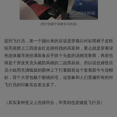
（图片拍摄于胡建长乐机场）
提到飞行员，第一个蹦出来的应该是穿着白衬衫黑裤子皮鞋
锃亮肩膀上三四道金杠走路特跩的高富帅，要么就是穿着绿
色连体服浑身挂满装备反手抓个头盔的汤姆克鲁斯，再差也
得是个穿皮夹克头戴防风镜的二战黑叔叔。所以说也难怪店
员小姐用充满狐疑的眼神上下打量眼前这个套着脏兮兮连帽
衫，背个大背包戴个眼镜的宅，这形象和人们普遍怀有的对
飞行员的印象实在差太多了。
（其实某种意义上也很符合，毕竟咱也是键盘飞行员）