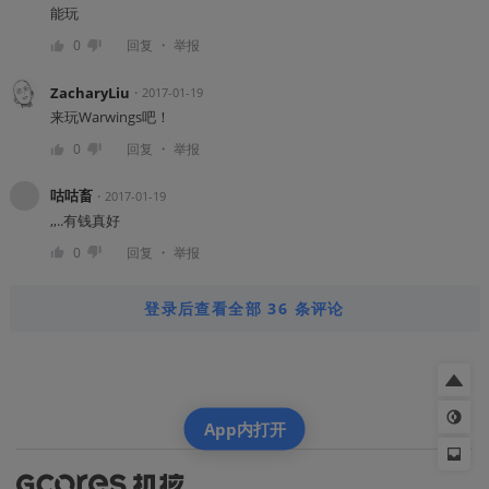
能玩
・
0
回复
举报
ZacharyLiu
・
2017-01-19
来玩Warwings吧！
・
0
回复
举报
咕咕畜
・
2017-01-19
,,..有钱真好
・
0
回复
举报
登录后查看全部 36 条评论
App内打开