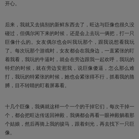
开心。
后来，我就又去搞别的新鲜东西去了，旺达与巨像也很久没
碰过，但偶尔闲下来的时候，还是会上去玩一俩把，打一只
巨像什么的。女友偶尔也会叫我玩那个，跟我说想看我玩
了。每次玩那个游戏时，女友都会在我身边，一直紧张的盯
着我看，我玩的牛逼时，就会在旁边跟我一起欢呼，我玩的
特烂的时候，就在旁边安慰我，说巨像傻逼，怎么那么难
打，我玩的特紧张的时候，她也会紧张得不行，抓着我的胳
膊，目不转睛的盯着屏幕看。
十几个巨像，我俩就这样一个一个的干掉它们，每次干掉一
个，都会把旺达传送回神殿，我俩都会再看一眼神殿躺着那
个姑娘，然后再骑上我的骏马，跟着剑光，再去找下一只巨
像。