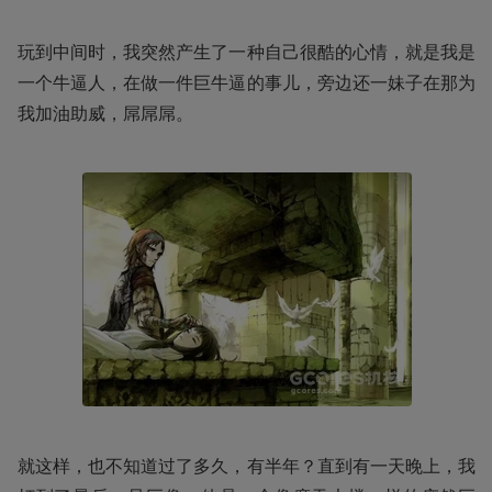
玩到中间时，我突然产生了一种自己很酷的心情，就是我是
一个牛逼人，在做一件巨牛逼的事儿，旁边还一妹子在那为
我加油助威，屌屌屌。
就这样，也不知道过了多久，有半年？直到有一天晚上，我