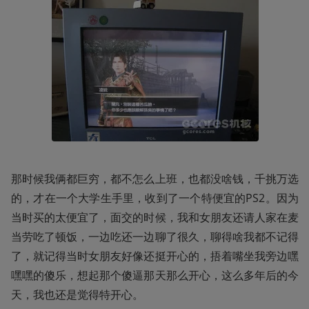
那时候我俩都巨穷，都不怎么上班，也都没啥钱，千挑万选
的，才在一个大学生手里，收到了一个特便宜的PS2。因为
当时买的太便宜了，面交的时候，我和女朋友还请人家在麦
当劳吃了顿饭，一边吃还一边聊了很久，聊得啥我都不记得
了，就记得当时女朋友好像还挺开心的，捂着嘴坐我旁边嘿
嘿嘿的傻乐，想起那个傻逼那天那么开心，这么多年后的今
天，我也还是觉得特开心。