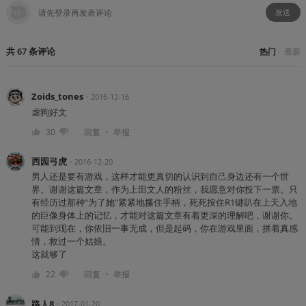
发送
共
67
条
评论
热门
最新
Zoids_tones
・
2016-12-16
虐狗好文
・
30
回复
举报
西园弓虎
・
2016-12-20
男人还是要有游戏，这样才能更真切的认识到自己身边还有一个世
界。谢谢这篇文章，作为上田文人的粉丝，我愿意对你投下一票。只
有经历过那种“为了她”紧紧地攥住手柄，死死按住R1键趴在上天入地
的巨像身体上的记忆，才能对这篇文章有着更深的理解吧，谢谢你。
可能到现在，你依旧一事无成，但是起码，你在游戏里面，拼着真感
情，救过一个姑娘。
这就够了
・
22
回复
举报
路人8
・
2017-01-20