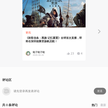
资讯
特别企划
《刺客信条：黑旗 记忆重置》全球首次直播，即
用新的养分
将在深圳核聚变扬帆启航！
记忆重置》
蛙子蛙子蛙
说书人
23
4
2026-06-26
2026
评论区
发送
共
0
条
评论
热门
最新