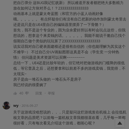
把自己弹分 这BUG我记忆犹新） 所以难道开发者都把绝大多数精力
放在如何让方块对齐么！？233333333333333
动画基本上就是蒙太奇蓝图（和官方的小蓝人动画好像
哦。。。。。。 有点怀疑你们有没有自己把新的动作加到蒙太奇里去
还是说只是在UE4里自己的编辑器里摆弄了一下骨骼？）
首先，我不是这个专业的，因为业余爱好所以有时会玩点这些，但我
想说的，想拿这个来卖钱的话。。。。。。我能不能说干脆自己找个
假期自己做个类似的玩玩算了2333333333333333333
说实话我对自己硬表面建模还是很有自信的（你也能理解为其实这个
不难学~） 不过自己分UV画贴图那这真是不会（学生党 一分钟热
情） 但问题是美术资源可以买啊~~~~~~~~~
总结一下，UE4还是比较年轻的，但它绝对把做游戏的门槛降的很低
低，等它普及之后，还想要拿和以前差不多的游戏卖钱，我觉得，不
太现实~
房子是由一堆石头做的 一堆石头不是房子
我已经说的很委婉了
・
40
回复
举报
wy
・
2016-09-27
关于这游戏没啥想说的，，，只是疑问这烂游戏发在机核上 会拉低机
核文章的品质吧？以前每一篇机核文章我都很喜欢看，几乎每一篇都
很好看，只有每次看见介绍这个游戏，都闹心呢？