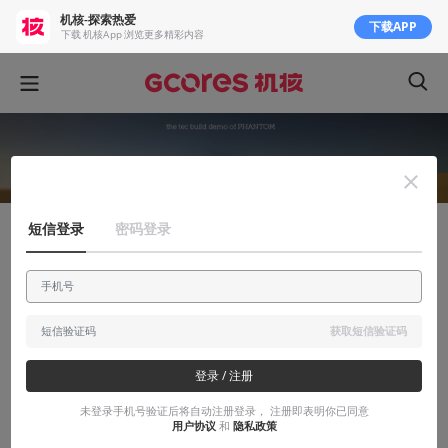
机核-探索热爱
下载APP
下载 机核App 浏览更多精彩内容
短信登录
密码登录
创作笔记
你们玩《幻》的建造demo了么？
欢迎大家批评指正
获取短信验证码
2016-09-26
huahuapro
登录 / 注册
未登录手机号验证后将自动注册登录， 注册即表明你已同意
用户协议
和
隐私政策
本文系用户投稿，不代表机核网观点