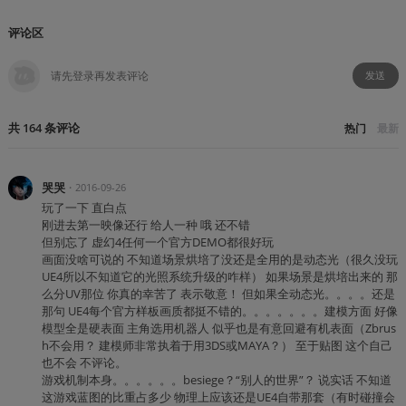
评论区
发送
共
164
条
评论
热门
最新
哭哭
・
2016-09-26
玩了一下 直白点
刚进去第一映像还行 给人一种 哦 还不错
但别忘了 虚幻4任何一个官方DEMO都很好玩
画面没啥可说的 不知道场景烘培了没还是全用的是动态光（很久没玩
UE4所以不知道它的光照系统升级的咋样） 如果场景是烘培出来的 那
么分UV那位 你真的幸苦了 表示敬意！ 但如果全动态光。。。。还是
那句 UE4每个官方样板画质都挺不错的。。。。。。。建模方面 好像
模型全是硬表面 主角选用机器人 似乎也是有意回避有机表面（Zbrus
h不会用？ 建模师非常执着于用3DS或MAYA？） 至于贴图 这个自己
也不会 不评论。
游戏机制本身。。。。。。besiege？“别人的世界”？ 说实话 不知道
这游戏蓝图的比重占多少 物理上应该还是UE4自带那套（有时碰撞会