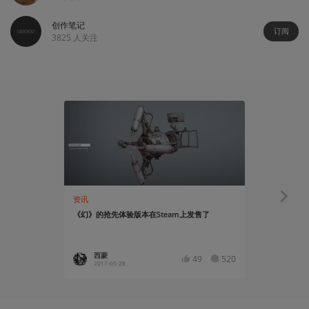
创作笔记
订阅
3825
人关注
资讯
资讯
《幻》的抢先体验版本在Steam上发售了
这是《幻》的
西蒙
螃蟹
49
520
2017-05-28
2016-06