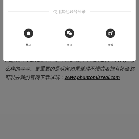
使用其他账号登录
大家好久不见了，我是徐空文，今天告诉大家我们幻的建造
demo的一些事儿。
 Sign in with Apple
首先请大家观看我们的最新demo trailer（建议全屏1080p
苹果
微信
微博
模式观看），大家可以看到《幻》现在到底咋样了，玩家玩
的怎么样，游戏是啥样的，画面如何，玩法如何，未来是怎
么样的等等。更重要的是玩家如果觉得不错或者抱有怀疑都
可以去我们官网下载试玩：
www.phantomisreal.com