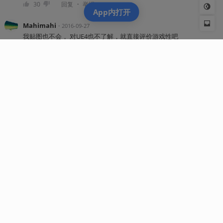
・
30
回复
举报
App内打开
Mahimahi
・
2016-09-27
我贴图也不会， 对UE4也不了解，就直接评价游戏性吧
这游戏有个毛线游戏性啊
・
19
回复
举报
登录后查看全部 164 条评论
机核从2010年开始一直致力于分享游戏玩家的生活，以及深入探讨游戏相关的文化。我们开发原创的播客
以及视频节目，一直在不断寻找民间高质量的内容创作者。
我们坚信游戏不止是游戏，游戏中包含的科学，文化，历史等各个层面的知识和故事，它们同时也会辐射