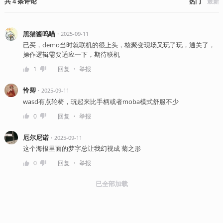
共
4
条
评论
热门
最新
黑猫酱呜喵
・
2025-09-11
已买，demo当时就联机的很上头，核聚变现场又玩了玩，通关了，
操作逻辑需要适应一下，期待联机
・
1
回复
举报
怜卿
・
2025-09-11
wasd有点轮椅，玩起来比手柄或者moba模式舒服不少
・
0
回复
举报
厄尔尼诺
・
2025-09-11
这个海报里面的梦字总让我幻视成 菊之形
・
0
回复
举报
已全部加载