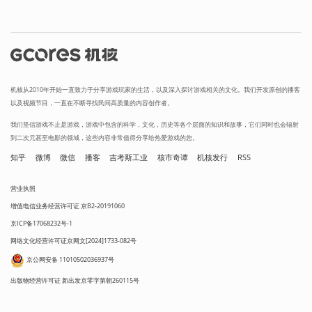
机核从2010年开始一直致力于分享游戏玩家的生活，以及深入探讨游戏相关的文化。我们开发原创的播客
以及视频节目，一直在不断寻找民间高质量的内容创作者。
我们坚信游戏不止是游戏，游戏中包含的科学，文化，历史等各个层面的知识和故事，它们同时也会辐射
到二次元甚至电影的领域，这些内容非常值得分享给热爱游戏的您。
知乎
微博
微信
播客
吉考斯工业
核市奇谭
机核发行
RSS
营业执照
增值电信业务经营许可证 京B2-20191060
京ICP备17068232号-1
网络文化经营许可证京网文[2024]1733-082号
京公网安备 11010502036937号
出版物经营许可证 新出发京零字第朝260115号