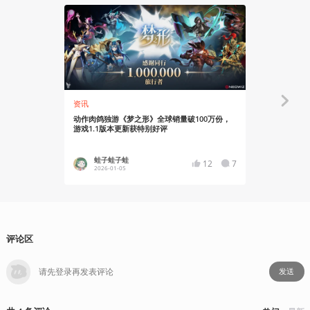
资讯
资讯
动作肉鸽独游《梦之形》全球销量破100万份，
动作肉鸽《
游戏1.1版本更新获特别好评
低折扣加送
蛙子蛙子蛙
蛙子蛙
12
7
2026-01-05
2025-12
评论区
发送