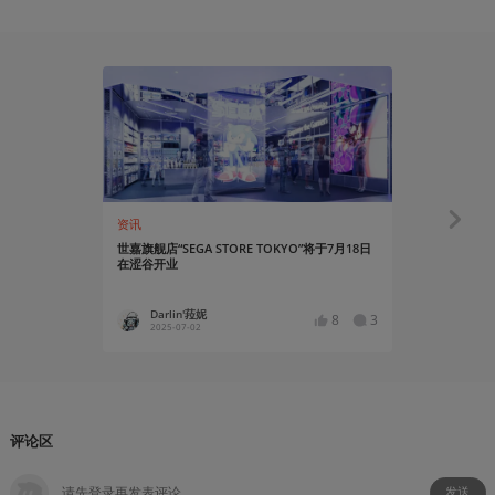
资讯
安利大帝
世嘉旗舰店“SEGA STORE TOKYO”将于7月18日
当我们在讨论《
在涩谷开业
底“暗喻”了
Darlin'菈妮
蛙子
8
3
2025-07-02
2025
评论区
发送