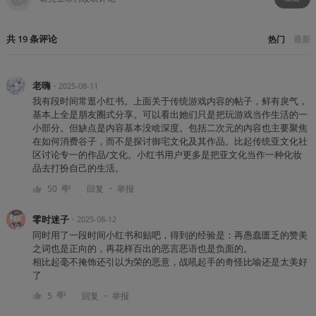
共
19
条
评论
热门
最新
老嗨
・
2025-08-11
我有段时间常逛小红书。上面关于传统游戏内容的帖子，鲜有戾气，
基本上全是朋友圈式分享。可以看出她们只是把玩游戏当作生活的一
小部分。但缺点是内容基本没啥深度。包括二次元的内容也主要聚焦
在如何消费谷子，而不是探讨御宅文化及其作品。比起传统亚文化社
区讨论专一的作品/文化。小红书用户更多是把亚文化当作一种化妆
品去打扮自己的生活。
・
50
回复
举报
零时迷子
・
2025-08-12
同时用了一段时间小红书和贴吧，得到的经验是：再愚蠢匮乏的赞美
之词也是正向的，再花样百出的恶言恶语也是负面的。
相比起毫不掩饰还引以为荣的恶意，战吼起手的奇怪比喻还是太美好
了
・
5
回复
举报