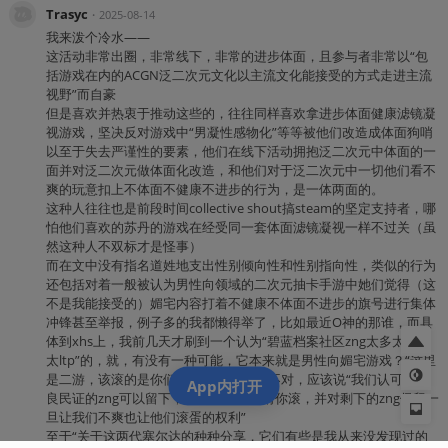
Trasyc
・
2025-08-14
我来泼个冷水——
这活动非常出圈，非常线下，非常的进步体面，且参与者非常以“包
括游戏在内的ACGN泛二次元文化以主流文化能接受的方式走进主流
视野”而自豪
但是喜欢并热衷于推动这些的，往往同样喜欢拿进步体面健康滤镜凝
视游戏，坚决反对游戏中“男凝性感物化”等等被他们改造成体面狗哨
以至于失去严谨性的要素，他们在线下活动拥抱泛二次元中体面的一
面并对泛二次元做体面化改造，和他们对于泛二次元中一切他们看不
爽的玩意扣上不体面不健康不进步的行为，是一体两面的。
这种人往往也是前段时间collective shout搞steam的坚定支持者，哪
怕他们喜欢的苏丹的游戏在经受同一套体面滤镜凝视一样不过关（虽
然这种人不双标才是怪事）
而在文中没有指名道姓地支出性别倾向性和性别指向性，类似的行为
还包括对着一般被认为男性向领域的二次元抽卡手游中她们觉得（这
不是我能接受的）媚宅内容打着不健康不体面不进步的旗号进行集体
冲锋甚至举报，例子多的我都懒得举了，比如最近O神的那谁，而具
体到xhs上，我前几天才刷到一个认为“碧蓝档案社区zng太多太媚宅
太ltp”的，就，有没有一种可能，它本来就是男性向媚宅游戏？“这里
是二游，该滚的是你们zng”是吧？😅噢不对，应该说“我们认可的发
App内打开
良民证的zng可以留下，我们看不爽的请你滚，并对剩下的zng保留一
旦让我们不爽也让他们滚蛋的权利”
至于“关于这两代塞尔达的种种分享，它们有些是我从来没发现过的