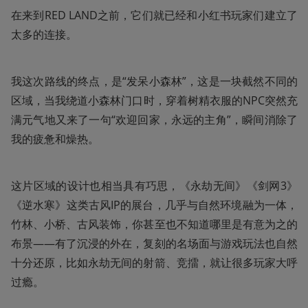
在来到RED LAND之前，它们就已经和小红书玩家们建立了
太多的连接。
我这次路线的终点，是“发呆小森林”，这是一块截然不同的
区域，当我绕道小森林门口时，穿着树精衣服的NPC突然充
满元气地又来了一句“欢迎回家，永远的主角”，瞬间消除了
我的疲惫和燥热。
这片区域的设计也相当具有巧思，《永劫无间》《剑网3》
《逆水寒》这类古风IP的展台，几乎与自然环境融为一体，
竹林、小桥、古风装饰，你甚至也不知道哪里是有意为之的
布景——有了沉浸的外在，复刻的名场面与游戏玩法也自然
十分还原，比如永劫无间的射箭、竞擂，就让很多玩家大呼
过瘾。