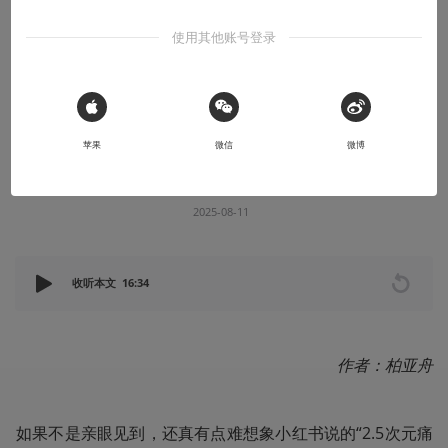
有感而发
使用其他账号登录
我被小红书的“2.5次元痛岛”说服了
这里是你想象中的“社区空间”
 Sign in with Apple
苹果
微信
微博
机核编辑
柏亚舟
部
2025-08-11
收听本文
16:34
作者：柏亚舟
如果不是亲眼见到，还真有点难想象小红书说的“2.5次元痛