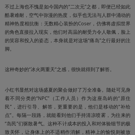
不过上海也不愧是如今国内的“二次元”之都，即便已经如此
酷暑难耐，空气中弥漫的热度，似乎也无法与人群中涌动的
精神热度相抗衡：无数精心装扮的Coser，仿佛将虚拟世界
的角色直接拉入现实，他们对高温的耐受力令人敬佩，脸上
的笑容和投入的姿态，本身就是对这场“痛岛”之行最好的注
脚。
这种奇妙的“冰火两重天”之感，很快就得到了解答。
小红书显然对这场盛夏的聚会做好了万全准备。随处可见身
着不同分类的“NPC”（工作人员）作为这座岛屿的“原住
民”，进行引导、解答，更重要的是，他们是移动的“补给
点”。每隔一段路，就能看到他们手持清凉喷雾，为往来的
“岛民”们驱散暑气。这种不计成本的投入和对体验细节的极
致关怀，让身体上的不适稍作消解，精神上的愉悦则被放