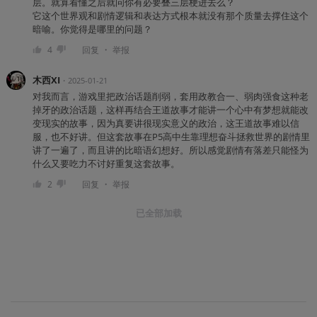
层。就算看懂之后就问你有必要叠三层梗进去么？
它这个世界观和剧情逻辑和表达方式根本就没有那个质量去撑住这个
暗喻。你觉得是哪里的问题？
・
4
回复
举报
木西XI
・
2025-01-21
对我而言，游戏里把政治话题削弱，套用政教合一、弱肉强食这种老
掉牙的政治话题，这样再结合王道故事才能讲一个心中有梦想就能改
变现实的故事，因为真要讲很现实意义的政治，这王道故事难以信
服，也不好讲。但这套故事在P5高中生靠理想奋斗拯救世界的剧情里
讲了一遍了，而且讲的比暗语幻想好。所以感觉剧情有落差只能怪为
什么又要吃力不讨好重复这套故事。
・
2
回复
举报
已全部加载