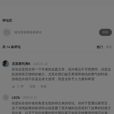
评论区
发送
共
14
条
评论
热门
最新
克里斯托弗K
・
2025-01-22
其实还是想支持一下作者的这篇文章，也许观点不尽然赞同，但是这
款游戏有它独特的魅力，尤其在我们缺乏希望和相信的勇气的时候，
游戏也许就不应该去讲大道理，而是去给予人力量和希望
・
3
回复
举报
LDZk
・
2025-01-21
你是站在创作者的角度去想的得出来的结论。但对于普通玩家而言，
这个游戏故事的叙述特点就是藏了很关键的信息留到了故事的结尾才
说出来。以至于说在故事的前中期玩家不知道这种事情也猜不出来，