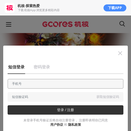
机核-探索热爱
下载APP
下载 机核App 浏览更多精彩内容
短信登录
密码登录
获取短信验证码
登录 / 注册
安利大帝
未登录手机号验证后将自动注册登录， 注册即表明你已同意
用户协议
和
隐私政策
当我们在讨论《暗喻幻想 Refantazio》