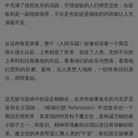
中充满了俗世欢乐的花园，尽情放纵的人们肆意交欢；右面
板则是一副地狱场景，不论是色彩还是描绘的内容都让人充
满着不安。
从这种角度来看，整个《人间乐园》好像在讲着一个寓言：
很久很久以前，上帝创造了世界，创造了人类。无所不在的
上帝时刻注视着他的作品，看着他们的欢乐与堕落，看着他
们受到的折磨。最终，当人类堕入地狱，一切终将回归原
点，周而复始。
这无疑与游戏中的设定相吻合，在本作故事发生的乌克罗尼
亚联合王国前，《暗喻幻想 Refantazio》中也曾存在一个
着旧文明世界，其发现的特异粒子魔古拉，是构成万物的最
小因子之一，和意识、精神等现象的出现以变迁有深解的联
系。魔古拉的本质即是汇聚人类的“不安”，前任国王能够通