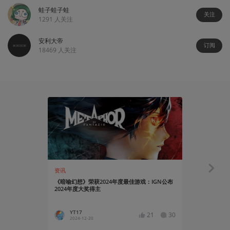
蛙子蛙子蛙
关注
1291
人关注
安利大帝
订阅
18469
人关注
资讯
资讯
《暗喻幻想》荣获2024年度最佳游戏：IGN公布
《暗喻幻想：R
2024年度大奖得主
度最佳RPG
YT17
蛙子蛙
21
30
2024-12-20
2024-12