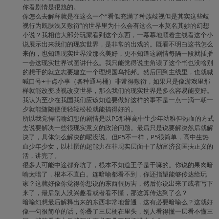
你看剧情是很尬的。
你怎么去解释就是在这么一个“看似充满了种族歧视但是其实这些歧
视行为既肤浅又敷衍”的世界里为什么会有这么一本莫名其妙的幻想
小说？我相信大部分玩家看到这个东西，一幕幕地顺着主线看这个小
说展示出来我们的现实世界，是非常的出戏的。既看不明白这书怎么
来的，也知道现实世界没那么美好，更不知道这剧情每隔一段就插播
一会这现实世界试图讲什么。我只能觉得说主角读了这个书也没啥别
的想干的就立志要建立一个理想国乌托邦。然后回到主线里，也就喊
喊口号+干点小事（各种通马桶）非常得敷衍，如果只是像游戏里那
样就能改变歧视改变世界，那么我们的现实世界是多么容易能变好。
我认为至少在我国我们应该知道要做好这样的事不是一点一滴一朝一
夕就能随随便便轻轻松松就能搞得好的。
所以我觉得暗喻幻想的剧情是以P5那样高中生少年幼稚但热血的方式
去说要解决一些很现实意义的政治问题。最后只是说要解决然后就解
决了，具体怎么解决的呢没说。但P5不一样，P5很简单，高中生热
血少年少女，以杜撰的超能力在非现实层面干了劫富济贫匡扶正义的
活，讲完了。
很多人可能中途都弃坑了，根本不知道王子是干嘛的。你说的果肉暗
喻太暗了，根本不直白。连暗喻都看不到，你还指望能够传达给玩
家？这就好像你觉得你想说的东西很厉害，然后你说出来了或者写下
来了，最后别人没兴趣看或者看不懂，那这算传达到了么？
暗喻幻想最后解释出来的东西非常地普通，这有必要暗喻么？这就好
像一句很简单的话，你叠了三层梗在里头，别人看得懂一层看不懂三