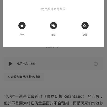
时，它到底“暗喻”了什么？
使用其他账号登录
要骂别骂我，骂Atlus
 Sign in with Apple
苹果
微信
微博
蛙子蛙子
机核编辑
蛙
部
2025-01-21
收听本文
13:33
⚠️ 未经作者授权 禁止转载
“落差”一词是我最近对《暗喻幻想 Refantazio》 的印象，
但并不是因为对它质量层面的不合预期，而是玩家们对这款