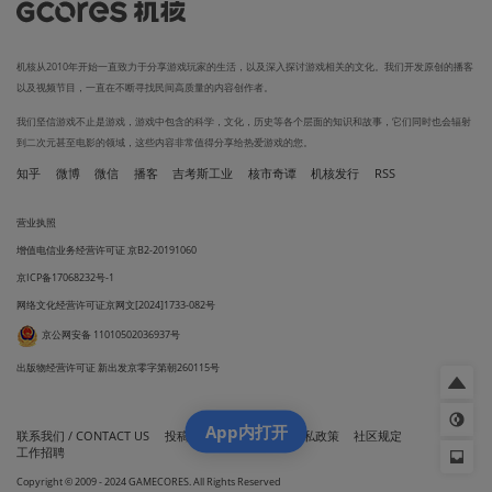
机核从2010年开始一直致力于分享游戏玩家的生活，以及深入探讨游戏相关的文化。我们开发原创的播客
以及视频节目，一直在不断寻找民间高质量的内容创作者。
我们坚信游戏不止是游戏，游戏中包含的科学，文化，历史等各个层面的知识和故事，它们同时也会辐射
到二次元甚至电影的领域，这些内容非常值得分享给热爱游戏的您。
知乎
微博
微信
播客
吉考斯工业
核市奇谭
机核发行
RSS
营业执照
增值电信业务经营许可证 京B2-20191060
京ICP备17068232号-1
网络文化经营许可证京网文[2024]1733-082号
京公网安备 11010502036937号
出版物经营许可证 新出发京零字第朝260115号
App内打开
联系我们 / CONTACT US
投稿须知
用户协议
隐私政策
社区规定
工作招聘
Copyright © 2009 - 2024 GAMECORES. All Rights Reserved