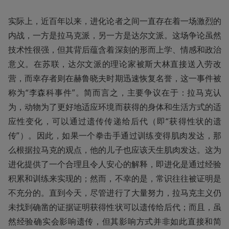
实际上，近百年以来，进化论者之间一直存在着一场激烈的
内战，一方是拉马克派，另一方是达尔文派。这场争论虽然
技术性很强，但其背后蕴含着深刻的形而上学、情感和政治
意义。在苏联，达尔文派的理论家被斯大林直接送入劳改
营，而幸存者则在赫鲁晓夫时期迅速恢复名誉，这一事件被
称为“李森科事件”。简而言之，主要争议在于：拉马克认
为，动物为了更好地适应环境而获得的身体和生活方式的适
应性变化，可以通过遗传传递给后代（即“获得性状的遗
传”）。因此，如果一个拳击手通过训练变得肌肉发达，那
么根据拉马克的观点，他的儿子也应该天生肌肉发达。这为
进化提供了一个合理且令人安心的解释，即进化是通过经验
积累和训练来实现的；然而，不幸的是，常识往往被证明是
不充分的。直到今天，尽管进行了大量努力，拉马克主义仍
未找到确凿的证据证明获得性状可以遗传给后代；而且，虽
然经验确实会影响遗传，但其影响方式并非如此直接和简