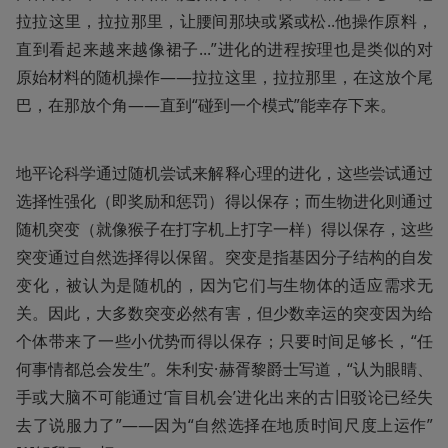
拉拉这里，拉拉那里，让腰间那块或紧或松..他操作原料，
直到看起来越来越像裙子...”进化的进程按理也是类似的对
原始材料的随机操作——拉拉这里，拉拉那里，在这放个尾
巴，在那放个角——直到“碰到一个模式”能幸存下来。
地平论科学通过随机尝试来解释心理的进化，这些尝试通过
选择性强化（即奖励和惩罚）得以保存；而生物进化则通过
随机突变（就像猴子在打字机上打字一样）得以保存，这些
突变通过自然选择得以保留。突变是指基因分子结构的自发
变化，被认为是随机的，因为它们与生物体的适应需求无
关。因此，大多数突变必然有害，但少数幸运的突变因为给
个体带来了一些小优势而得以保存；只要时间足够长，“任
何事情都总会发生”。朱利安·赫胥黎爵士写道，“认为眼睛、
手或大脑不可能通过‘盲目机会’进化出来的古旧驳论已经失
去了说服力了”——因为“自然选择在地质时间尺度上运作”