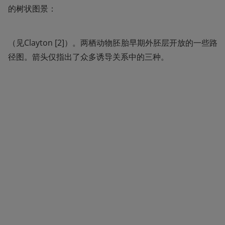
的树状图景：
（见Clayton [2]）。两栖动物胚胎早期外胚层开放的一些路
径图。箭头仅指出了众多诱导关系中的三种。