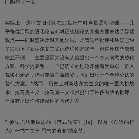
[1]解释了一切。
实际上，这种古旧驳论在20世纪中叶声量逐渐增强——几
乎每位活跃的进化论者都对正统理论的某些方面表达了异端
观点——同时坚决反对其他异端。尽管这些批评和质疑已经
多次动摇了新达尔文主义正统理论的堡垒，但这座堡垒依然
屹立不倒——主要是因为没有人能提出一个令人满意的替代
方案。科学史表明，一个已确立的理论即使遭受重创，陷入
荒谬和矛盾，仍可能被主流接受，直到出现一个全球公认的
替代方案。*然而，历史上对新达尔文主义的唯一重大挑战
来自拉马克主义；拉马克主义虽然提出了许多有效的批评，
但没有提出任何建设性的替代方案。
* 参见托马斯库恩的《范式转变》[1a]，以及《创造的行
为》一书中关于“思想的演变”的章节。