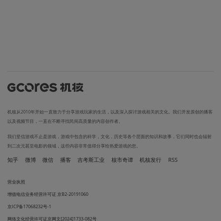
机核从2010年开始一直致力于分享游戏玩家的生活，以及深入探讨游戏相关的文化。我们开发原创的播客
以及视频节目，一直在不断寻找民间高质量的内容创作者。
我们坚信游戏不止是游戏，游戏中包含的科学，文化，历史等各个层面的知识和故事，它们同时也会辐射
到二次元甚至电影的领域，这些内容非常值得分享给热爱游戏的您。
知乎
微博
微信
播客
吉考斯工业
核市奇谭
机核发行
RSS
营业执照
增值电信业务经营许可证 京B2-20191060
京ICP备17068232号-1
网络文化经营许可证京网文[2024]1733-082号