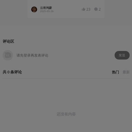
云将鸿蒙
白广
23
2
2025-05-26
1 小
评论区
发送
共
0
条
评论
热门
最新
还没有内容