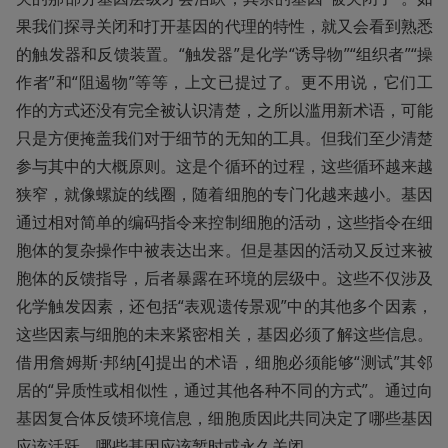
果我们探寻关闭和打开基因的代理的特性，就又会看到熟悉
的触发器和反馈装置。“触发器”是化学“诱导物”“组织者”“操
作者”和“阻遏物”等等，上文已提过了。更不用说，它们工
作的方式还没有完全被认识清楚，之所以滥用新术语，可能
只是方便掩盖我们对于细节的无知的工具。但我们至少清楚
参与其中的大概原则。这是个循环的过程，这些循环越来越
狭窄，就像螺旋的线圈，随着细胞的专门化越来越小。基因
通过相对简单的编码指令来控制细胞的活动，这些指令在细
胞体的复杂操作中被表达出来。但是基因的活动又反过来被
胞体的反馈指导，后者暴露在环境的层级中。这些不仅涉及
化学触发因素，还包括“表观遗传景观”中的其他多个因素，
这些因素与细胞的未来紧密相关，基因必须了解这些信息。
借用詹姆斯·邦纳[4]提出的术语，细胞必须能够“测试”其邻
居的“异质性或相似性，通过其他各种不同的方式”。通过向
基因复合体反馈环境信息，细胞质因此共同决定了哪些基因
应该活跃，哪些基因应该暂时或永久关闭。