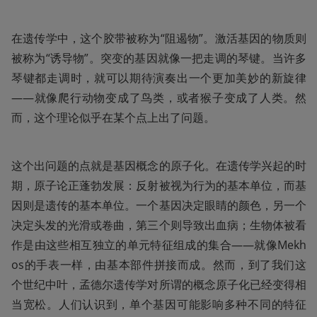
在遗传学中，这个胶带被称为“阻遏物”。激活基因的物质则
被称为“诱导物”。突变的基因就像一把走调的琴键。当许多
琴键都走调时，就可以期待演奏出一个更加美妙的新旋律
——就像爬行动物变成了鸟类，或者猴子变成了人类。然
而，这个理论似乎在某个点上出了问题。
这个出问题的点就是基因概念的原子化。在遗传学兴起的时
期，原子论正蓬勃发展：反射被视为行为的基本单位，而基
因则是遗传的基本单位。一个基因决定眼睛的颜色，另一个
决定头发的光滑或卷曲，第三个则导致出血病；生物体被看
作是由这些相互独立的单元特征组成的集合——就像Mekh
os的手表一样，由基本部件拼接而成。然而，到了我们这
个世纪中叶，孟德尔遗传学对所谓的概念原子化已经变得相
当宽松。人们认识到，单个基因可能影响多种不同的特征