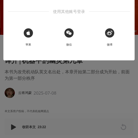
使用其他账号登录
 Sign in with Apple
苹果
微信
微博
知识挖掘机
译介|机器中的幽灵第九章
本书为攻壳机动队英文名出处，本章开始第二部分成为开始，前面
为第一部分秩序
2025-07-08
云将鸿蒙
本文系用户投稿，不代表机核网观点
收听本文
23:22