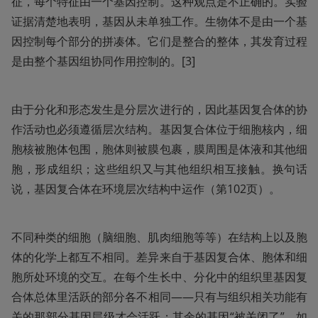
征，每个特征由一个基因控制。这种观点是不正确的。实验
证据清楚地表明，基因从未单独工作。生物体不是由一个基
因控制每个部分的拼凑体。它们是整合的整体，其发育过程
是由整个基因组协同作用控制的。[3]
由于分化和形态发生是分层次进行的，因此基因复合体的协
作活动也必须遵循层次结构。基因复合体位于细胞核内，细
胞核被胞体包围，胞体则被膜包裹，膜周围是体液和其他细
胞，形成组织；这些组织又与其他组织相互接触。换句话
说，基因复合体在环境层次结构中运作（第102页）。
不同种类的细胞（脑细胞、肌肉细胞等等）在结构上以及胞
体的化学上都互不相同。差异来自于基因复合体、胞体和细
胞所处环境的交互。在每个生长中、分化中的组织里基因复
合体总体里活跃的部分各不相同——只有与组织相关功能有
关的那部分基因层级才会活跃；其余的基因“被关闭了”。如