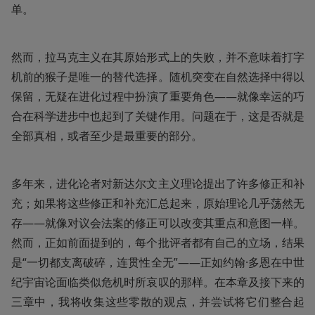
单。
然而，拉马克主义在其原始形式上的失败，并不意味着打字
机前的猴子是唯一的替代选择。随机突变在自然选择中得以
保留，无疑在进化过程中扮演了重要角色——就像幸运的巧
合在科学进步中也起到了关键作用。问题在于，这是否就是
全部真相，或者至少是最重要的部分。
多年来，进化论者对新达尔文主义理论提出了许多修正和补
充；如果将这些修正和补充汇总起来，原始理论几乎荡然无
存——就像对议会法案的修正可以改变其重点和意图一样。
然而，正如前面提到的，每个批评者都有自己的立场，结果
是“一切都支离破碎，连贯性全无”——正如约翰·多恩在中世
纪宇宙论面临类似危机时所哀叹的那样。在本章及接下来的
三章中，我将收集这些零散的观点，并尝试将它们整合起