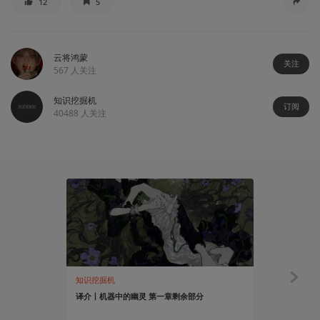
12
5
云将鸿蒙
关注
567
人关注
知识挖掘机
订阅
40488
人关注
103:55
知识挖掘机
游戏茶话会
译介丨机器中的幽灵 第一章剩余部分
在蒸笼一样
希》与《抵抗