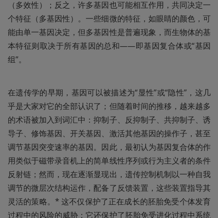
（多效性）；反之，许多基因也可能相互作用，共同决定一
个特征（多基因性）。一些细微的特征，如眼睛的颜色，可
能由单一基因决定，但多基因性是普遍现象，而生物体的基
本特征则取决于所有基因的总和——即基因复合体或“基因
组”。
在遗传学的早期，基因可以被描述为“显性”或“隐性”，这几
乎是大家对它的全部认识了；但随着时间的推移，越来越多
的术语被加入到词汇中：抑制子、反抑制子、共抑制子、诱
导子、修饰基因、开关基因、激活其他基因的操作子，甚至
调节基因突变速率的基因。因此，最初认为基因复合体的作
用类似于磁带录音机上的简单线性序列或行为主义者的条件
反射链；然而，现在逐渐显现出，遗传控制机制以一种自我
调节的微层次结构运作，配备了反馈装置，这些装置指导其
灵活的策略。* 这不仅保护了正在成长的胚胎免受个体发育
过程中的风险的威胁；它还保护了胚胎免受进化过程中系统