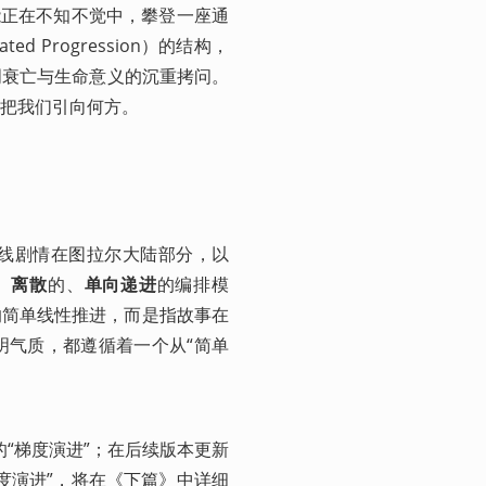
能正在不知不觉中，攀登一座通
 Progression）的结构，
明衰亡与生命意义的沉重拷问。
把我们引向何方。
7.0主线剧情在图拉尔大陆部分，以
、
离散
的、
单向递进
的编排模
剧情的简单线性推进，而是指故事在
明气质，都遵循着一个从“简单
的“梯度演进”；在后续版本更新
度演进”，将在《下篇》中详细