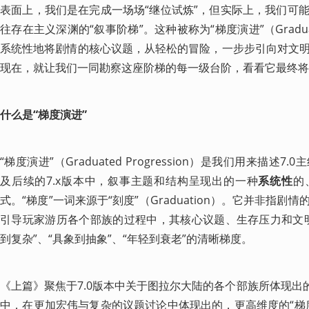
表面上，我们是在完成一场场“继位试炼”，但实际上，我们可
往存在主义深渊的“叙事阶梯”。这种被称为“梯度演进”（Graduated
系统性地将剧情的核心议题，从轻松的冒险，一步步引向对文
现在，就让我们一同勘察这座阶梯的每一级台阶，看看它最终将
什么是“梯度演进”
“梯度演进”（Graduated Progression）是我们用来描述
及后续的7.x版本中，叙事主题和结构呈现出的一种
系统性
的
式。“梯度”一词来源于“刻度”（Graduation）。它并非指
引导玩家游历各个部族的过程中，其核心议题、生存压力和文
到复杂”、“具象到抽象”、“年轻到衰老”的清晰梯度。
《上篇》聚焦于7.0版本中关于图拉尔大陆的各个部族所体现出
中，在更加宏伟与复杂的议题讨论中体现出的，更高维度的“梯