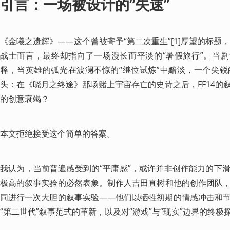
引言：一场被设计的“失速”
《金曦之遗辉》——这个曾被寄予“第二次重生”[1]厚望的标题
战士而言，最终却指向了一场漫长而平淡的“暑假旅行”。当剧
释，当英雄的弧光在波澜不惊的“继位试炼”中黯淡，一个尖
头：在《晓月之终途》那场赌上宇宙存亡的史诗之后，FF14的
的创意衰竭？
本文拒绝接受这个简单的答案。
我认为，当前普遍感受到的“平庸感”，或许并非创作能力的下
极高的叙事实验的必然表象。制作人吉田直树和他的创作团队
同进行一次大胆的叙事实验——他们以牺牲初期的情感冲击和
“第二世代”叙事范式的革新，以及对“游戏”与“现实”边界的终极