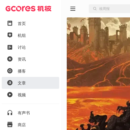
首页
机组
讨论
资讯
播客
文章
视频
有声书
商店