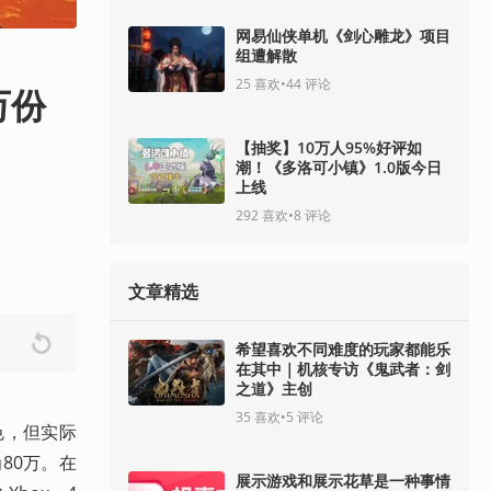
网易仙侠单机《剑心雕龙》项目
组遭解散
25
喜欢
•
44
评论
万份
【抽奖】10万人95%好评如
潮！《多洛可小镇》1.0版今日
上线
292
喜欢
•
8
评论
文章精选
希望喜欢不同难度的玩家都能乐
在其中｜机核专访《鬼武者：剑
之道》主创
35
喜欢
•
5
评论
色，但实际
为80万。在
展示游戏和展示花草是一种事情