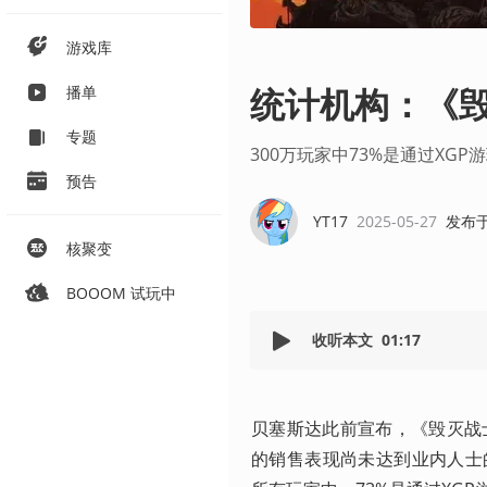
游戏库
统计机构：《毁
播单
专题
300万玩家中73%是通过XGP
预告
YT17
2025-05-27
发布
核聚变
BOOOM 试玩中
收听本文
01:17
贝塞斯达此前宣布，《毁灭战
的销售表现尚未达到业内人士的预期