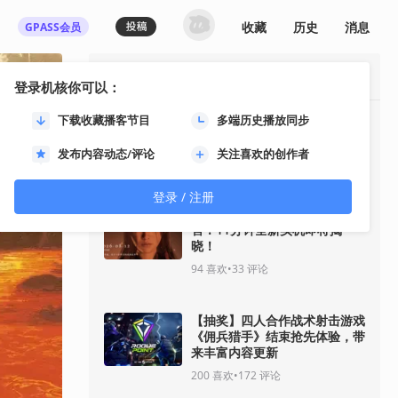
收藏
历史
消息
GPASS会员
最热资讯
登录机核你可以：
下载收藏播客节目
多端历史播放同步
《GTA6》“分量十足的一瞥”预
告将于8月28日推出
发布内容动态/评论
关注喜欢的创作者
35
喜欢
•
30
评论
登录 / 注册
《影之刃零》8月12日开启预
售！11分钟全新实机即将揭
晓！
94
喜欢
•
33
评论
【抽奖】四人合作战术射击游戏
《佣兵猎手》结束抢先体验，带
来丰富内容更新
200
喜欢
•
172
评论