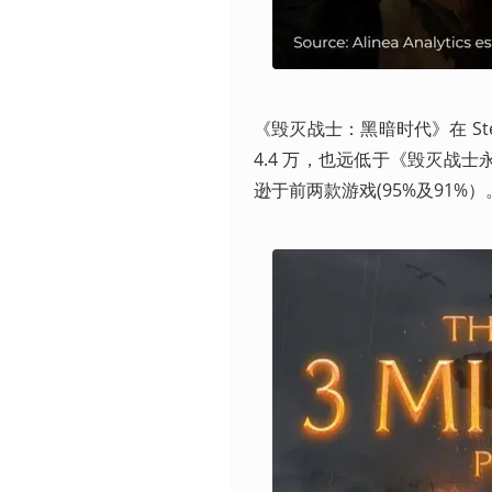
《毁灭战士：黑暗时代》在 St
4.4 万，也远低于《毁灭战士永
逊于前两款游戏(95%及91%）