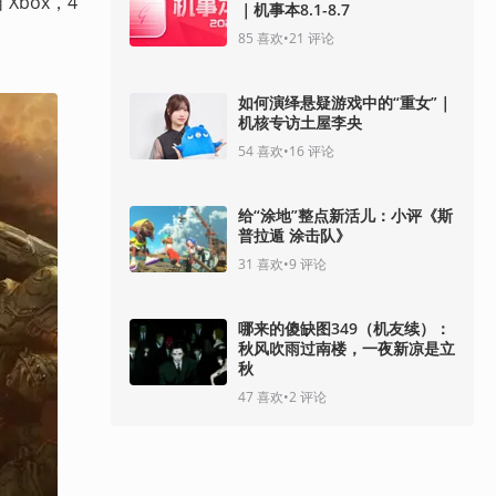
Xbox，4
｜机事本8.1-8.7
85
喜欢
•
21
评论
如何演绎悬疑游戏中的“重女”｜
机核专访土屋李央
54
喜欢
•
16
评论
给“涂地”整点新活儿：小评《斯
普拉遁 涂击队》
31
喜欢
•
9
评论
哪来的傻缺图349（机友续）：
秋风吹雨过南楼，一夜新凉是立
秋
47
喜欢
•
2
评论