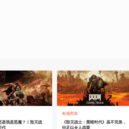
有感而发
还是我是恶魔？丨毁灭战
《毁灭战士：黑暗时代》虽不完美，
时代
但足以令人战栗