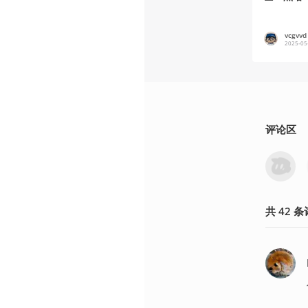
vcgvvd
2025-05
评论区
共
42
条