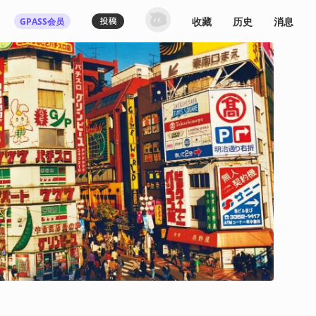
收藏
历史
消息
GPASS会员
登录机核你可以：
下载收藏播客节目
多端历史播放同步
发布内容动态/评论
关注喜欢的创作者
登录 / 注册