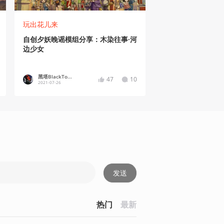
玩出花儿来
自创夕妖晚谣模组分享：木染往事·河
边少女
黑塔BlackTo...
47
10
2021-07-26
发送
热门
最新