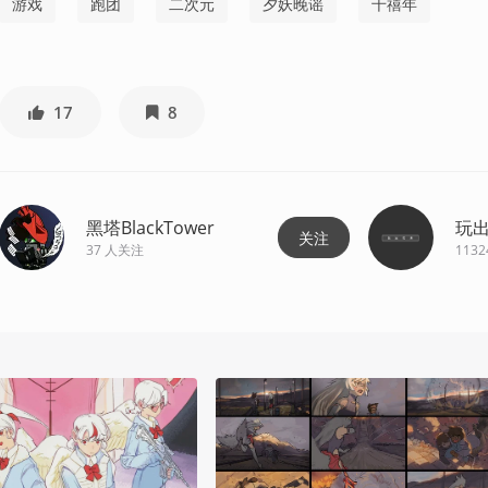
游戏
跑团
二次元
夕妖晚谣
千禧年
17
8
黑塔BlackTower
玩
关注
37
人关注
1132