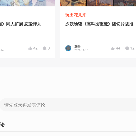
玩出花儿来
谣》同人扩展·恋爱弹丸
夕妖晚谣《高科技驱魔》团切片战报
亚壬
42
0
44
12
-14
2021-11-18
论