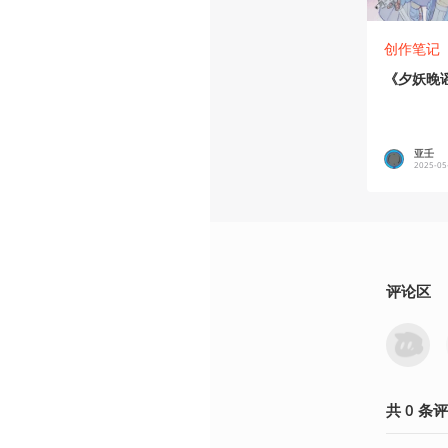
创作笔记
《夕妖晚
亚壬
2025-05
评论区
共
0
条
评