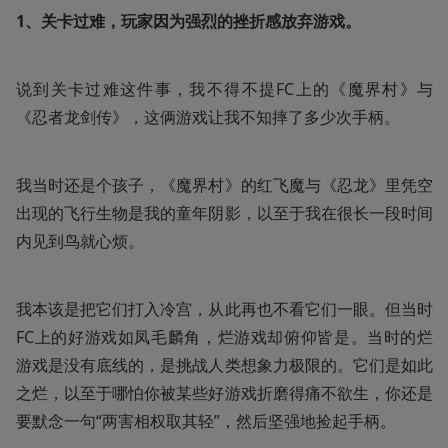
1、关卡过难，玩家因为强烈的挫折感放弃游戏。
说到关卡过难这件事，我不得不提FC上的《魔界村》与
《忍者龙剑传》，这俩游戏让我不知摔了多少次手柄。
我当时还是个孩子，《魔界村》的红飞魔与《忍龙》里凭空
出现的飞行生物是我的童年阴影，以至于我在很长一段时间
内见到鸟就心烦。
我本该是把它们打入冷宫，从此再也不看它们一眼。但当时
FC上的好游戏如凤毛麟角，烂游戏却俯仰皆是。当时的烂
游戏是没有底线的，是挑战人类想象力极限的。它们是如此
之烂，以至于哪怕你被某些好游戏折磨得痛不欲生，你还是
要默念一句“两害相权取其轻”，然后坚强地捡起手柄。