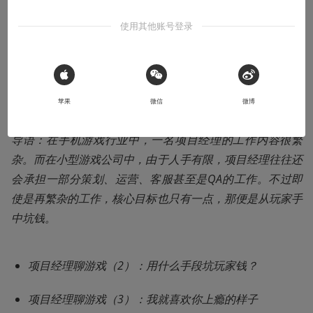
本文系用户投稿，不代表机核网观点
使用其他账号登录
收听本文
23:25
⚠️ 未经作者授权 禁止转载
 Sign in with Apple
苹果
微信
微博
导语：在手机游戏行业中，一名项目经理的工作内容很繁
杂。而在小型游戏公司中，由于人手有限，项目经理往往还
会承担一部分策划、运营、客服甚至是QA的工作。不过即
使是再繁杂的工作，核心目标也只有一点，那便是从玩家手
中坑钱。
项目经理聊游戏（2）：用什么手段坑玩家钱？
项目经理聊游戏（3）：我就喜欢你上瘾的样子