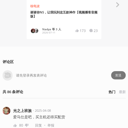
核电波
资讯
谢谢你NS，让我玩到这五款神作【视频播客音频
任天堂公布最
版】
台
Nadya 等 3 人
YT17
173
23
2026-07-11
2026-05
评论区
发送
共
86
条
评论
热门
最新
光之上班族
・
2025-04-08
爱马仕是吧，买主机还得买配货
・
80
回复
举报