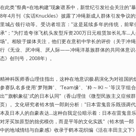
在此类"祭典=在地构建"现象谱系中，新世纪引发社会关注的"暴
8年4月刊《实话Knuckles》披露了冲绳新成人群体引发争
里城占领行动等。受访者坦言："这是延续多年的传统，前辈
承"；"为打造夸张飞机头发型斥资200万日元租赁加长礼车..
场"。相较于媒体关注，他们更在意初中学长的评价（关于冲
行《无业、厌冲绳、厌人际——冲绳洋基族群体的共同体意识
态》创刊号，2008年）。
精神科医师香山理佳指出，这种在地意识极易演化为对祖国的炽热
参赛队名多使用'梦翔舞'、'Team缘'、'粋～IKI～'等汉
出"'旗帜象征'式的日本认同"（香山理佳《微型民族主义症候群》
页）。文化研究者铃木慎一郎则分析："日本雷鬼音乐既强调
本及日本人的自豪表达...这种自我定位暗示着：日本在雷鬼音
对牙买加原型的拙劣模仿，而是平等的文化实践"（铃木慎一郎《
中的地域情结与自豪感》收录于鹤本花织编《活在丰田主义下》Ser