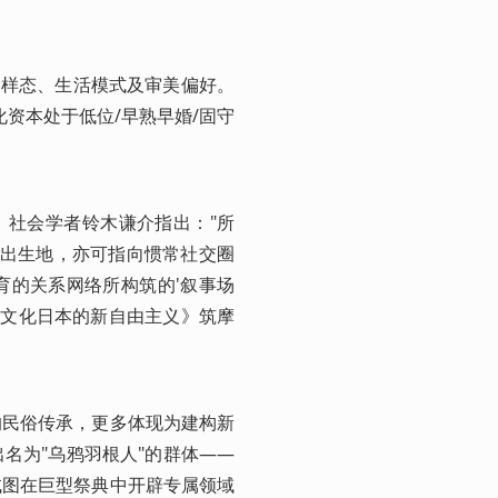
庭样态、生活模式及审美偏好。
资本处于低位/早熟早婚/固守
。社会学者铃木谦介指出："所
代出生地，亦可指向惯常社交圈
育的关系网络所构筑的'叙事场
亚文化日本的新自由主义》筑摩
的民俗传承，更多体现为建构新
名为"乌鸦羽根人"的群体——
试图在巨型祭典中开辟专属领域