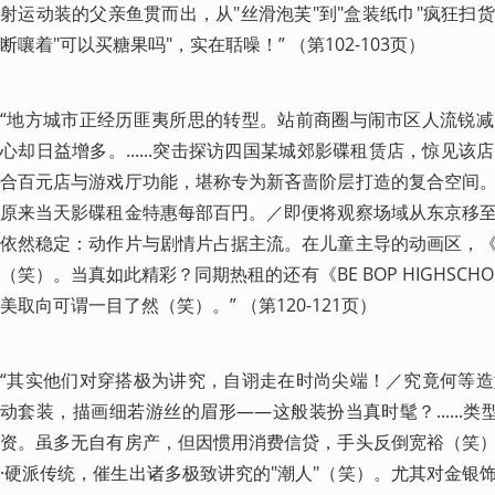
射运动装的父亲鱼贯而出，从"丝滑泡芙"到"盒装纸巾"疯狂扫
断嚷着"可以买糖果吗"，实在聒噪！” （第102-103页）
“地方城市正经历匪夷所思的转型。站前商圈与闹市区人流锐
心却日益增多。......突击探访四国某城郊影碟租赁店，惊见
合百元店与游戏厅功能，堪称专为新吝啬阶层打造的复合空间
原来当天影碟租金特惠每部百円。／即便将观察场域从东京移
依然稳定：动作片与剧情片占据主流。在儿童主导的动画区，
（笑）。当真如此精彩？同期热租的还有《BE BOP HIGHSC
美取向可谓一目了然（笑）。” （第120-121页）
“其实他们对穿搭极为讲究，自诩走在时尚尖端！／究竟何等
动套装，描画细若游丝的眉形——这般装扮当真时髦？......
资。虽多无自有房产，但因惯用消费信贷，手头反倒宽裕（笑
·硬派传统，催生出诸多极致讲究的"潮人"（笑）。尤其对金银