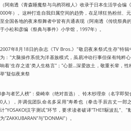
（阿南透《青森睡魔祭与乌鸦羽根人》收录于日本生活学会编《祭
000年）。这种打造自我归属空间的趋势，在足球狂热粉丝、
至全国各地的夜来祭舞者中皆有共通表现（阿南透《传统祭典
于小松和彦编《祭典与事件》小学馆，1997年）。
2007年8月18日的杂志《TV Bros.》"敬启夜来祭式生存
为："大脑操作系统为洋基族模式，虽易冲动行事但保有纯粹
响着'生存之道'类人生格言"；"心脏...深爱故土，敬重长辈，
举"疑似夜来祭
I参与者艺人榜"：柴崎幸（绝对首选）、铃木纱理奈（名字即契
0人），并调侃团队命名多采用"寿希也（拳击手辰吉丈一郎
计"YOSAKOI汉字测试"环节，要求读者破译"THE!!駆波乱"
为"ZAKKUBARAN"与"DONMAI"）。