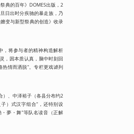
典的百年》DOMES出版，2
元旦日出时分疾驰的暴走族，乃
的嬗变与新型祭典的创造》收录
"特辑中，将参与者的精神构造解析
心灵，因本质认真，脑中时刻回
性格热情而洒脱"。专栏更戏谑列
合）、中泽裕子（各县分布约2
之子）式汉字组合"，还特别设
、"動・夢・舞"等队名读音（正解