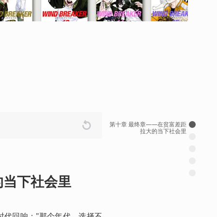
第十章 最终章——在贫富差距
拉大的当下社会里
的当下社会里
回响："那个年代....选择不