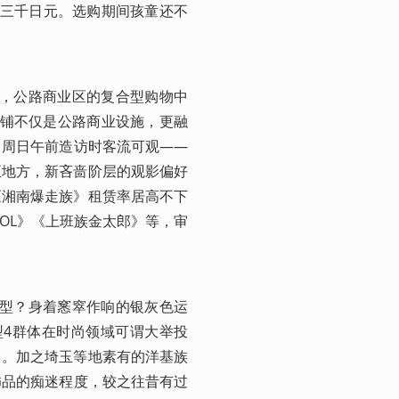
货三千日元。选购期间孩童还不
减，公路商业区的复合型购物中
该店铺不仅是公路商业设施，更融
。周日午前造访时客流可观——
至地方，新吝啬阶层的观影偏好
《湘南爆走族》租赁率居高不下
HOOL》《上班族金太郎》等，审
造型？身着窸窣作响的银灰色运
类型4群体在时尚领域可谓大举投
）。加之埼玉等地素有的洋基族
饰品的痴迷程度，较之往昔有过