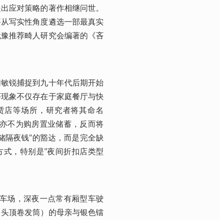
提出应对策略的著作相继问世。
要从写实性角度遴选一部最真实
犹豫推荐畸人研究会编著的《吝
们敏锐捕捉到九十年代后期开始
序现象不仅存在于家庭餐厅与快
赁店等场所，研究者将其命名
德，亦不为购房置业储蓄，反而将
储隔夜钱"的豁达，而是完全缺
方式，特别是"夜间折扣店类型
停车场，深夜一点常有厢型车驶
（头顶卷发筒）的母亲与银色镭