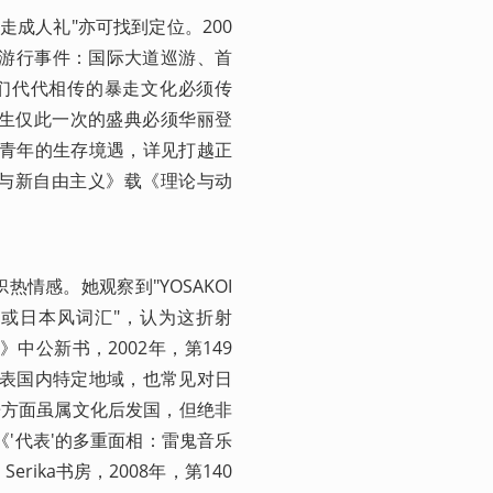
走成人礼"亦可找到定位。200
议的游行事件：国际大道巡游、首
们代代相传的暴走文化必须传
.人生仅此一次的盛典必须华丽登
绳青年的生存境遇，详见打越正
与新自由主义》载《理论与动
情感。她观察到"YOSAKOI
字组合或日本风词汇"，认为这折射
中公新书，2002年，第149
代表国内特定地域，也常见对日
乐方面虽属文化后发国，但绝非
'代表'的多重面相：雷鬼音乐
ika书房，2008年，第140