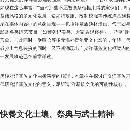
如现在这么丰富...""当时那些不愿被条条框框束缚的家伙们，
基族风格的多元化发展，诸如特攻服、改制校服等传统洋基族
系在媒体内容中的意象呈现——包括洋基族题材漫画、气志团
影及各类综艺节目（如警务纪实类、大家族观察类），乃至"暴走
形象。与此同时，受嘻哈等多元海外青年亚文化影响，年轻一
或乡土气息装扮的同时，又不断涌现出广义洋基族文化框架内
一发展轨迹已在前章详述。
历经对洋基族文化曲折演变的梳理，本章拟在探讨广义洋基族
代研究洋基族文化的意义，即所谓"洋基族文化的可能性核心"。
快餐文化土壤、祭典与武士精神