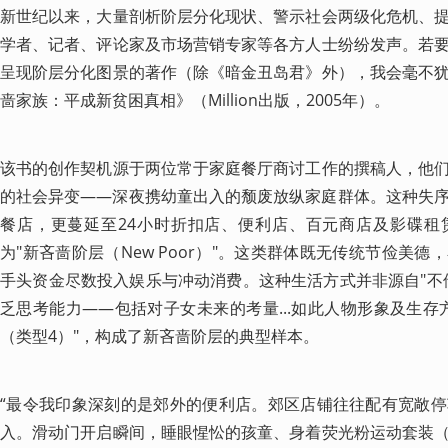
新世纪以来，大量剖析阶层分化现状、警示社会两级化危机、
学者、记者、评论家及市场营销专家等各方人士纷纷发声。若
呈现阶层分化图景的著作（除《暗金丑岛君》外），我会毫不
啬家族：平成新贫困真相》（Million出版，2005年）。
该书的创作契机源于两位常于家庭餐厅商讨工作的撰稿人，他
的社会异变——深夜携幼童出入的颓废放纵家庭群体。这种失
餐店，更蔓延至24小时折扣店、便利店、百元商店及影碟租
为"新吝啬阶层（New Poor）"。这类群体既无传统节俭美
手头资金尽数投入娱乐与冲动消费。这种生活方式并非源自"不
乏思考能力——包括对子女未来的考量...如此人物形象及生存
（类型4）"，构成了新吝啬阶层的典型样本。
“最令我印象深刻的是郊外的便利店。郊区店铺往往配有宽敞
入。滑动门开启瞬间，睡眼惺忪的孩童、身着荧光粉运动套装