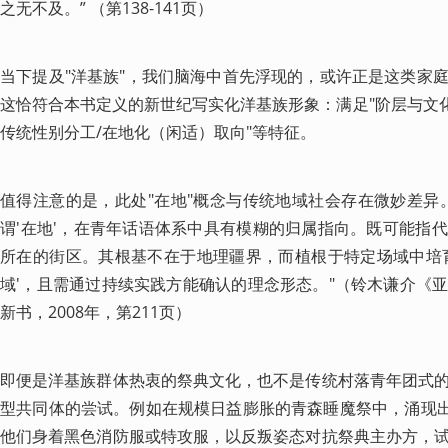
之无不及。” （第138-141页）
当下提及"洋基族"，我们脑海中首先浮现的，或许正是这类家
这恰符合本书定义的新世纪写实化洋基族形象：满足"阶层与文化
传统性别分工/在地化（闲适）取向"等特征。
值得注意的是，此处"在地"概念与传统地域社会存在微妙差异
谓'在地'，在青年话语体系中具有模糊的归属指向。既可能指
所在的街区。其根基不在于地理疆界，而植根于特定场域中培
域'，且需通过持续实践方能确认的理念形态。"（铃木谦介《
新书，2008年，第211页）
即便是洋基族群体热衷的祭典文化，也不是传统村落青年团式
型共同体的尝试。例如在规模日益膨胀的青森睡魔祭中，涌现出
他们身着黑色消防服或特攻服，以反叛姿态对抗祭典主办方，