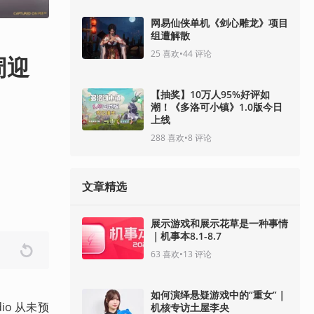
网易仙侠单机《剑心雕龙》项目
组遭解散
25
喜欢
•
44
评论
周迎
【抽奖】10万人95%好评如
潮！《多洛可小镇》1.0版今日
上线
288
喜欢
•
8
评论
文章精选
展示游戏和展示花草是一种事情
｜机事本8.1-8.7
63
喜欢
•
13
评论
如何演绎悬疑游戏中的“重女”｜
io 从未预
机核专访土屋李央