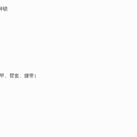
解锁
甲、臂套、腰带）