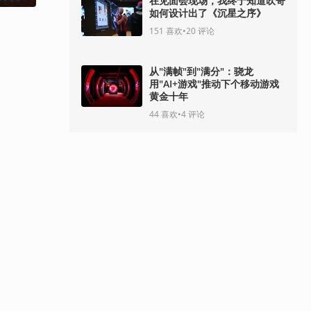
在见面会现场，我终于知道吹哥
如何设计出了《沉星之序》
151
喜欢
•
20
评论
从"满帧"到"满分"：骁龙
用"AI+游戏"推动下个移动游戏
黄金十年
44
喜欢
•
4
评论