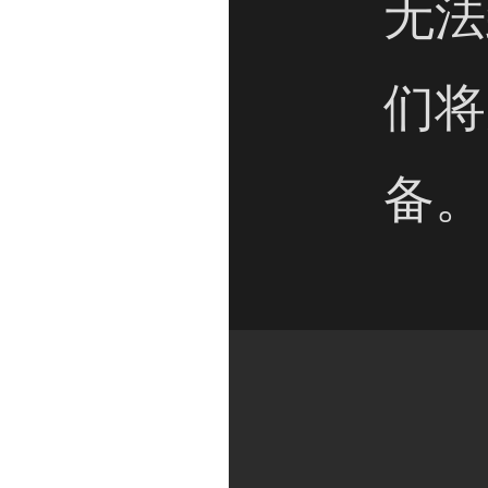
无法
们将
备。