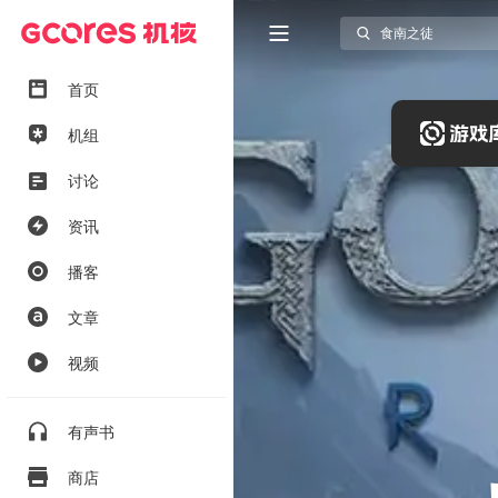
首页
机组
讨论
资讯
播客
文章
视频
有声书
商店