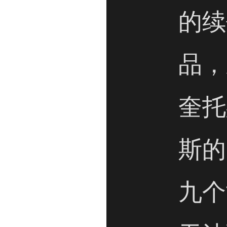
的续
品，
奎托
斯的
九个