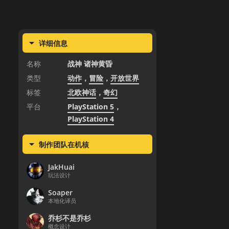
详细信息
名称
战神 诸神黄昏
类型
动作
，
冒险
，
开放世界
标签
北欧神话
，
奇幻
平台
PlayStation 5
，
PlayStation 4
制作团队在机核
JakHuai
玩法设计
Soaper
本地化译员
乔杉不是乔杉
概念设计