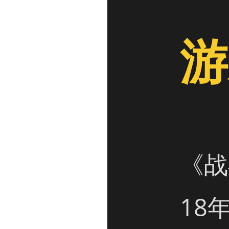
游
《战
18