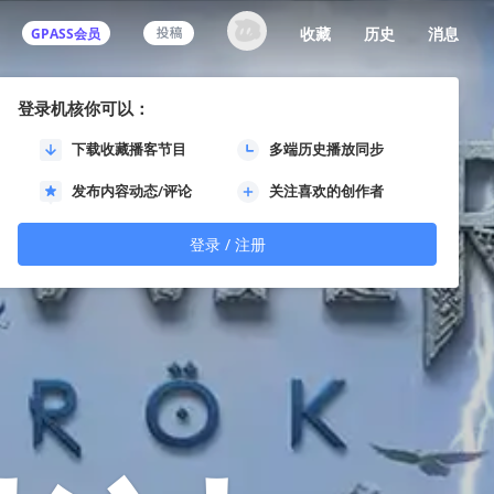
收藏
历史
消息
GPASS会员
登录机核你可以：
下载收藏播客节目
多端历史播放同步
发布内容动态/评论
关注喜欢的创作者
登录 / 注册