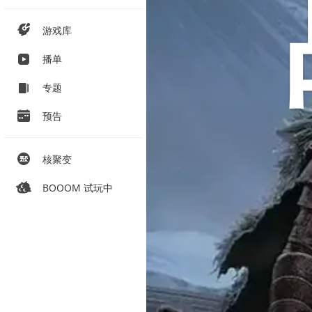
游戏库
播单
专题
预告
核聚变
BOOOM 试玩中