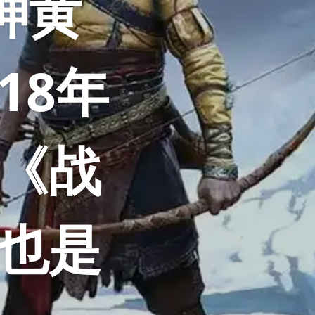
神黄
18年
《战
也是