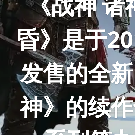
《战神 诸
昏》是于20
发售的全新
神》的续作