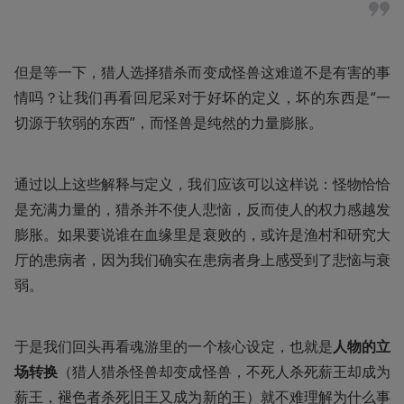
但是等一下，猎人选择猎杀而变成怪兽这难道不是有害的事
情吗？让我们再看回尼采对于好坏的定义，坏的东西是“一
切源于软弱的东西”，而怪兽是纯然的力量膨胀。
通过以上这些解释与定义，我们应该可以这样说：怪物恰恰
是充满力量的，猎杀并不使人悲恼，反而使人的权力感越发
膨胀。如果要说谁在血缘里是衰败的，或许是渔村和研究大
厅的患病者，因为我们确实在患病者身上感受到了悲恼与衰
弱。
于是我们回头再看魂游里的一个核心设定，也就是
人物的立
场转换
（猎人猎杀怪兽却变成怪兽，不死人杀死薪王却成为
薪王，褪色者杀死旧王又成为新的王）就不难理解为什么事