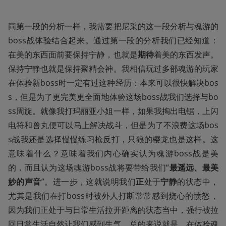
同第一段的分析一样，我需要把尼采的这一段分析与魂游的
boss战体验结合起来。通过第一段的分析我们已经知道：
在美的东西面前要保持宁静，也就是
期待
着美的东西发声。
保持宁静也就是保持聚精会神。我相信玩过多部魂游的玩家
在体验新boss时一定有过这种经历：本来可以很快解决bos
s，但是为了更完美更全面地体验这场boss战我们选择与bo
ss周旋。就像我打玛丽亚小姐一样，如果我掏出电锯，上闪
电符和兽丸便可以马上解决战斗，但是为了不浪费这场bos
s战我还是选择慢慢练习枪反打，只狼的樱龙也是这样。这
意味着什么？意味着我们内心确实认为魂游boss战是美
的，而且认为这场魂游boss战将要带给我们“
最遥远、最美
妙的声音
”。进一步，这就说明我们
正
处于
宁静
的状态中，
尤其是我们在打boss时被外人打断常常感到烧心的愤怒，
因为我们正处于与日常生活拉开距离的状态当中，强行被拉
回日常生活自然让我们感到生气。总的来说就是，在体验魂