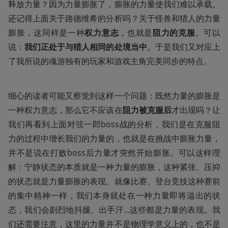
释放力量？因为力量膨胀了，膨胀的力量使我们难以承载。
还记得上面关于路德维希的分析吗？关于怪兽和猎人的力量
膨胀，这同样是一种
权力意志
，也就是
阻力的克服
。可以
说：
我们正处于与猎人相同的处境当中
。于是我们又对应上
了我所说的魂游独有的玩家和游戏主角完美同步的特点。
细心的读者可能又察觉到这样一个问题：既然力量的膨胀是
一种权力意志，那么它不应该在
阻力被克服后
才出现吗？让
我们再看到上面对弦一郎boss战的分析，我们是在克服阻
力的过程中增长我们的力量的，也就是在挑战中膨胀力量，
并不是说在打败boss后力量才突然开始膨胀。可以这样理
解：宁静状态的本质就是一种力量的膨胀，这种紧张、压抑
的状态就是力量膨胀的表现。就像比赛、登台竞技这种赛前
的集中精神一样，我们本身就处在一种力量即将溢出的状
态，我们会剧烈地抖腿、出手汗...这些都是力量的表现。我
们还需要注意，这里的力量并不是物理学意义上的，也不是