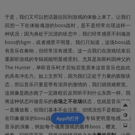
于是，我们又可以把话题拉回到游戏的体验上来了。让我们
回想一下在体验魂游的boss战时，是不是经常出现这样一
种状况：因为身处于沉浸的状态中，我们经常感受不到魂游
boss的bgm，或者感受不明显。我们只知道，这场boss战
有音乐在奏响，但经常没有感受。这一点我们在游戏结束后
重新听游戏的专辑就能明显感受到。尤其是加斯科因神父的
The Hunter，单听音乐时才后知后觉原来这首音乐也如此
的具有冲击力。如上文所写，因为我们正处于力量的膨胀状
态，所以音乐只要是带有澎湃的激情的，我们就很难察觉。
这就像是跑步跑了一定路程后反而听不到什么东西一样。我
将这种状态叫做音乐的
在场之不在场
状态，也就是音乐确实
一直播放着，但我们基本不会注意。但情况也不是都如此，
在印象极深的boss战里我们反而比听专辑更明显地感受到
App内打开
音乐的演奏，例如每个魂类游戏的最终boss，樱龙、路德
维希、玛丽亚等等。我将这种情况称之为
力量的压制
，让我