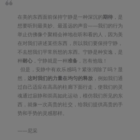
在美的东西面前保持宁静是一种深沉的
期待
，是
想要听到最美妙、最遥远的声音——我们的行为
举止仿佛像个聚精会神地在听和看的人，因为美
在对我们讲述某些东西，所以我们要保持宁静，
不去想我们平常所想的东西。宁静是种安逸，是
种
耐心
，宁静就是一种
准备
，岂有他哉！          

  但是，安静中有欢乐感吗？紧张消除了吗？显
然，
这时我们的力量在均匀的释放
，例如我们通
过自己适应在高高的柱廊下面行走，使我们的灵
魂通过寂静和崇高如此运动，模仿我们所见的东
西，就像一次高贵的社交，给我们提供高贵的手
势和手势的灵感那样。

——尼采