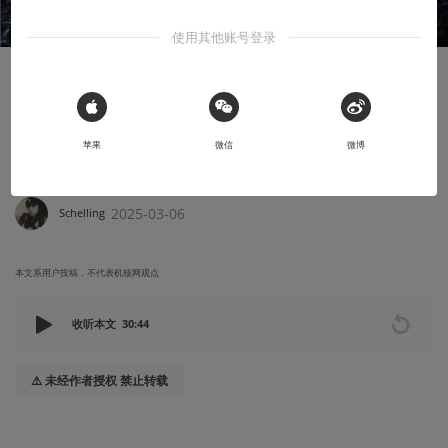
使用其他账号登录
知识挖掘机
魂类游戏体验浅谈
 Sign in with Apple
苹果
微信
微博
为被抑制的东西做好准备的一次尝试
2025-03-06
Schelling
本文系用户投稿，不代表机核网观点
收听本文
30:44
⚠️ 未经作者授权 禁止转载