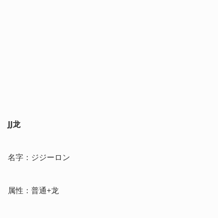
JJ龙
名字：ジジーロン
属性：普通+龙