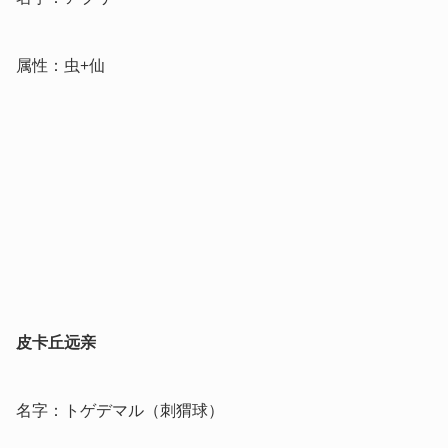
属性：虫+仙
皮卡丘远亲
名字：トゲデマル（刺猬球）