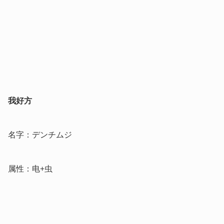
我好方
名字：デンチムジ
属性：电+虫