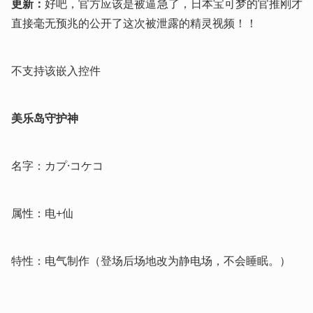
更新：
好吧，官方应该是被逼急了，日本宝可梦的官推刚才
直接毫无预兆的公开了这次被泄露的精灵视频！！
不支持该嵌入控件
美乐岛守护神
名字：カプ·コケコ
属性：电+仙
特性：电气制作（登场后场地改为静电场，不会睡眠。）