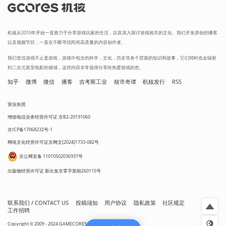
机核从2010年开始一直致力于分享游戏玩家的生活，以及深入探讨游戏相关的文化。我们开发原创的播客
以及视频节目，一直在不断寻找民间高质量的内容创作者。
我们坚信游戏不止是游戏，游戏中包含的科学，文化，历史等各个层面的知识和故事，它们同时也会辐射
到二次元甚至电影的领域，这些内容非常值得分享给热爱游戏的您。
知乎
微博
微信
播客
吉考斯工业
核市奇谭
机核发行
RSS
营业执照
增值电信业务经营许可证 京B2-20191060
京ICP备17068232号-1
网络文化经营许可证京网文[2024]1733-082号
京公网安备 11010502036937号
出版物经营许可证 新出发京零字第朝260115号
联系我们 / CONTACT US
投稿须知
用户协议
隐私政策
社区规定
工作招聘
Copyright © 2009 - 2024 GAMECORES. All Rights Reserved