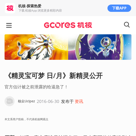
机核-探索热爱
下载APP
下载 机核App 浏览更多精彩内容
《精灵宝可梦 日/月》新精灵公开
官方估计被之前泄露的给逼急了！
2016-06-30
发布于
资讯
核众UcIpez
本文系用户投稿，不代表机核网观点