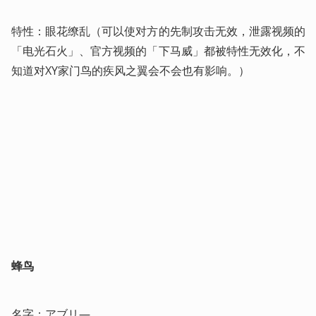
特性：眼花缭乱（可以使对方的先制攻击无效，泄露视频的
「电光石火」、官方视频的「下马威」都被特性无效化，不
知道对XY家门鸟的疾风之翼会不会也有影响。）
蜂鸟
名字：アブリ―