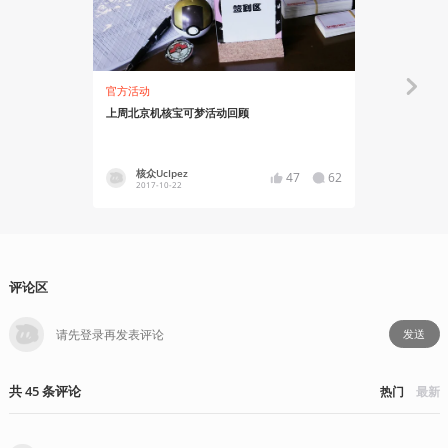
官方活动
人物
上周北京机核宝可梦活动回顾
精灵宝可梦
核众UcIpez
核众UcI
47
62
2017-10-22
2016-08
评论区
发送
共
45
条
评论
热门
最新