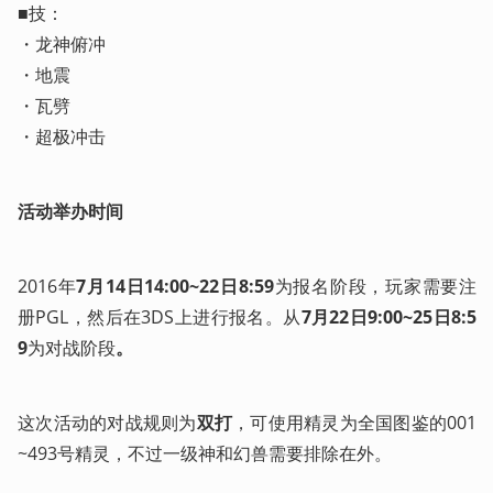
■技：

・龙神俯冲

・地震

・瓦劈

・超极冲击
活动举办时间
2016年
7月14日14:00~22日8:59
为报名阶段，玩家需要注
册PGL，然后在3DS上进行报名。从
7月22日9:00~25日8:5
9
为对战阶段
。
这次活动的对战规则为
双打
，可使用精灵为全国图鉴的001
~493号精灵，不过一级神和幻兽需要排除在外。