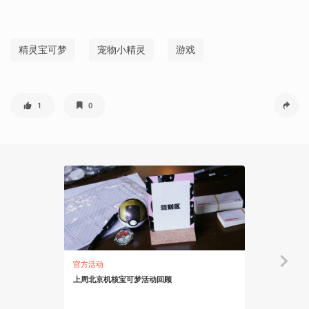
精灵宝可梦
宠物小精灵
游戏
1
0
官方活动
人物
上周北京机核宝可梦活动回顾
精灵宝可梦