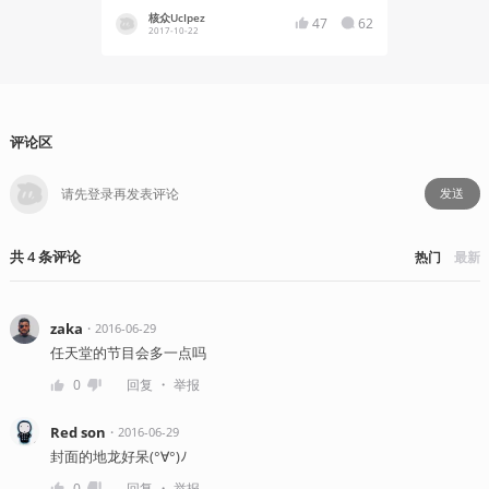
核众UcIpez
核众UcI
47
62
2017-10-22
2016-08
评论区
发送
共
4
条
评论
热门
最新
zaka
・
2016-06-29
任天堂的节目会多一点吗
・
0
回复
举报
Red son
・
2016-06-29
封面的地龙好呆(°∀°)ﾉ
・
0
回复
举报