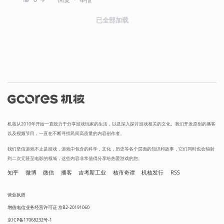
已全部加载
机核从2010年开始一直致力于分享游戏玩家的生活，以及深入探讨游戏相关的文化。我们开发原创的播客
以及视频节目，一直在不断寻找民间高质量的内容创作者。
我们坚信游戏不止是游戏，游戏中包含的科学，文化，历史等各个层面的知识和故事，它们同时也会辐射
到二次元甚至电影的领域，这些内容非常值得分享给热爱游戏的您。
知乎
微博
微信
播客
吉考斯工业
核市奇谭
机核发行
RSS
营业执照
增值电信业务经营许可证 京B2-20191060
京ICP备17068232号-1