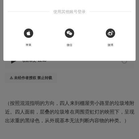
汇合
使用其他账号登录
2025-01-06
逐月-瞎折腾
 Sign in with Apple
本文系用户投稿，不代表机核网观点
苹果
微信
微博
收听本文
22:40
⚠️ 未经作者授权 禁止转载
（按照混混指明的方向，四人来到棚屋旁小路里的垃圾堆附
近。四人面前，层叠的垃圾堆在周围霓虹灯的映照下，呈现
出浓重的黑绿色，从外观基本无法判断内容物的种类。）