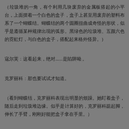
（垃圾堆的一角，有个利用几块废弃的金属板搭起的小平
台，上面摆着一个白色的盒子，盒子上甚至用废弃的塑料布
系了一个蝴蝶结。蝴蝶结的两个圆圈扭曲成奇怪的形状，似
乎是遵循某种规律出现的弧形。黑绿色的垃圾堆、五颜六色
的霓虹灯，与白色的盒子，搭配起来格外怪异。）
寇尔芙：这看起来，绝对……是陷阱呦 。
克罗丽科：那也要试试才知道。
（看到蝴蝶结，克罗丽科表现出明显的烦躁。她盯着盒子，
随后走到垃圾堆边缘。似乎是计算好的，克罗丽科踮起脚，
伸长了手臂，刚刚好能把盒子拿在手里。）