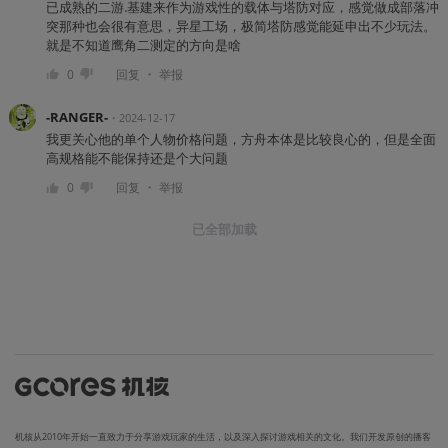
已成熟的二游.基建来作为游戏性的载体与塔防对应，感觉做成部落冲
突那种也会很有意思，异星工场，极简塔防感觉能延申出不少玩法。
就是不知道鹰角二测定的方向是啥
・
0
回复
举报
-RANGER-
・
2024-12-17
我更关心他的单个人物价格问题，方舟本体是比较良心的，但是全面
高规格能不能保持还是个大问题
・
0
回复
举报
已全部加载
机核从2010年开始一直致力于分享游戏玩家的生活，以及深入探讨游戏相关的文化。我们开发原创的播客