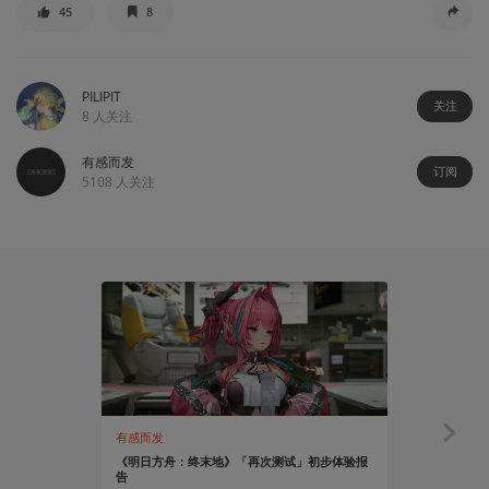
45
8
PILIPIT
关注
8
人关注
有感而发
订阅
5108
人关注
有感而发
创作笔记
《明日方舟：终末地》「再次测试」初步体验报
还原《终末
告