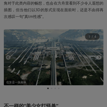
角对于此类内容的畅想，也会在方舟里看到不少令人遐想的
插图，但当他们以3D的形式呈现在面前时，还是不由得再
次感叹一句“真tm性感”。
1
 / 
4
也算是一脉相承
1
2
3
4
不一样的“美少女打怪兽”