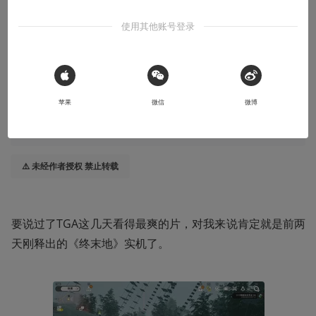
基建+持续运营，真能成吗？
使用其他账号登录
2024-12-17
PILIPIT
 Sign in with Apple
本文系用户投稿，不代表机核网观点
苹果
微信
微博
收听本文
13:03
⚠️ 未经作者授权 禁止转载
要说过了TGA这几天看得最爽的片，对我来说肯定就是前两
天刚释出的《终末地》实机了。