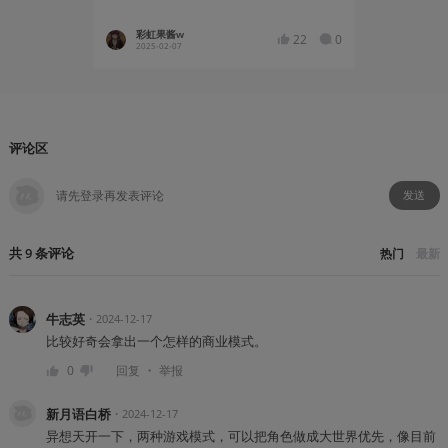
彩虹果酱w
梅红TX
22
0
2025-02-07
2025-02
评论区
发送
共
9
条
评论
热门
最新
牛志英
・
2024-12-17
比较好奇会拿出一个怎样的商业模式。
・
0
回复
举报
新月语白桥
・
2024-12-17
异想天开一下，两种游戏模式，可以把角色做成大世界优先，像目前