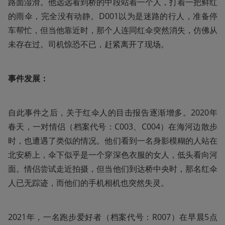
路面湿滑。他远远看到桥的中段站着一个人，打着一把鲜红
的雨伞，完全没有动静。D001以为是迷路的行人，准备停
车帮忙，但当他靠近时，那个人连同红伞突然消失，仿佛从
未存在过。司机惊恐不已，赶紧离开了现场。
事件发展：
自此事件之后，关于红伞人的目击报告逐渐增多。2020年
春天，一对情侣（档案代号：C003、C004）在海河边散步
时，也遭遇了类似的情况。他们看到一名身影模糊的人站在
北安桥上，伞下似乎是一个穿深色衣服的女人，低头看向河
面。情侣尝试走近拍摄，但当他们到达桥中央时，那名红伞
人已无踪迹，而他们的手机相机也突然失灵。
2021年，一名跑步爱好者（档案代号：R007）在早晨5点