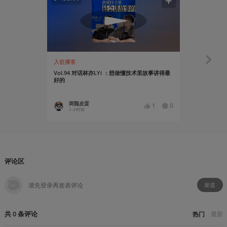
入驻播客
入驻播客
Vol.94 对话林亦LYi ：想做懂技术里故事讲得最
[279]游
好的
两颗皮蛋
南极的
1
0
2 小时前
14 小时
评论区
发送
共
0
条
评论
热门
最新