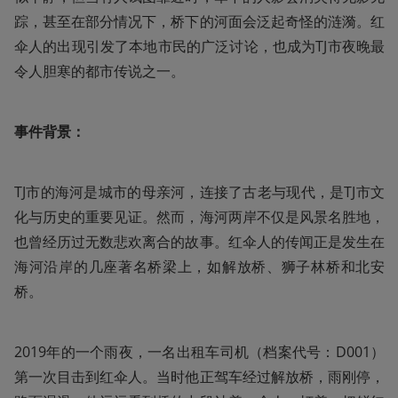
踪，甚至在部分情况下，桥下的河面会泛起奇怪的涟漪。红
伞人的出现引发了本地市民的广泛讨论，也成为TJ市夜晚最
令人胆寒的都市传说之一。
事件背景：
TJ市的海河是城市的母亲河，连接了古老与现代，是TJ市文
化与历史的重要见证。然而，海河两岸不仅是风景名胜地，
也曾经历过无数悲欢离合的故事。红伞人的传闻正是发生在
海河沿岸的几座著名桥梁上，如解放桥、狮子林桥和北安
桥。
2019年的一个雨夜，一名出租车司机（档案代号：D001）
第一次目击到红伞人。当时他正驾车经过解放桥，雨刚停，