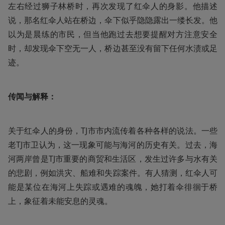
左右经过狮子林桥时，再次发现了红伞人的身影。他描述
说，那名红伞人站在桥边，伞下似乎隐隐露出一缕长发。他
以为是晨练的市民，但当他跑过去想要提醒对方注意安全
时，却发现伞下空无一人，桥边甚至没有留下任何水渍或足
迹。
传闻与解释：
关于红伞人的身份，TJ市市内流传着各种各样的说法。一些
老TJ市卫认为，这一现象可能与海河的历史有关。过去，海
河两岸曾是TJ市重要的商贸和生活区，发生过许多与水有关
的悲剧，例如洪灾、船难和失踪案件。有人猜测，红伞人可
能是某位在海河上失踪或遇难的魂魄，她打着伞徘徊于桥
上，象征着未能安息的灵魂。