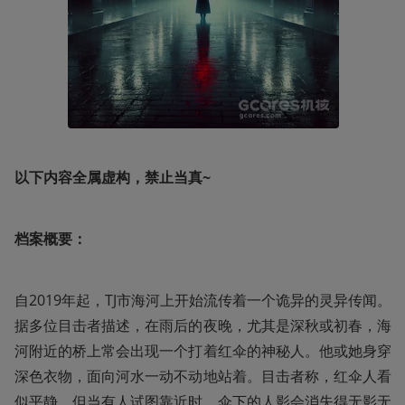
以下内容全属虚构，禁止当真~
档案概要：
自2019年起，TJ市海河上开始流传着一个诡异的灵异传闻。
据多位目击者描述，在雨后的夜晚，尤其是深秋或初春，海
河附近的桥上常会出现一个打着红伞的神秘人。他或她身穿
深色衣物，面向河水一动不动地站着。目击者称，红伞人看
似平静，但当有人试图靠近时，伞下的人影会消失得无影无