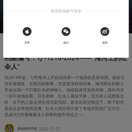
使用其他账号登录
 Sign in with Apple
苹果
微信
微博
夜城迷梦
档案编号：TJ -1210-2024——“海河上的红
伞人”
自2019年起，TJ市海河上开始流传着一个诡异的灵异传闻。据多位
目击者描述，在雨后的夜晚，尤其是深秋或初春，海河附近的桥上
常会出现一个打着红伞的神秘人。他或她身穿深色衣物，面向河水
一动不动地站着。目击者称，红伞人看似平静，但当有人试图靠近
时，伞下的人影会消失得无影无踪，甚至在部分情况下，桥下的河
面会泛起奇怪的涟漪。红伞人的出现引发了本地市民的广泛讨论，
也成为TJ市夜晚最令人胆寒的都市传说之一。
2024-12-03
麦叔叔的书房