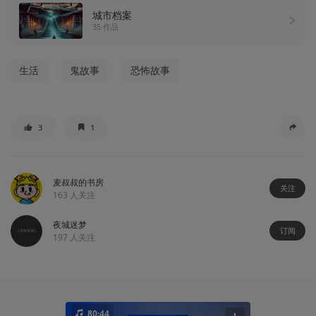
城市档案
35 作品
生活
鬼故事
恐怖故事
3
1
麦叔叔的书房
关注
163
人关注
夜城迷梦
订阅
197
人关注
80:44
102:25