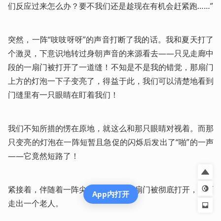
们反应过来怎么办？要不我们还是趁现在有机会赶紧跑……”
突然，一阵“吱吱呀呀”的声音打断了我的话。我和夏天打了
个激灵，下意识地转过身朝声音的来源看去——只见走廊中
段的一扇门被打开了一道缝！不知是不是我的错觉，那扇门
上方的灯泡一下子变亮了，得益于此，我们可以清楚地看到
门缝里有一只眼睛在盯着我们！
我们不知所措的愣在原地，就这么和那只眼睛对视着。而那
只变亮的灯泡在一阵短暂且急促的闪烁后发出了“啪”的一声
——它竟然短路了！
紧接着，伴随着一阵尖锐的噪音，那扇门被彻底打开，里面
App内打开
走出一个老人。