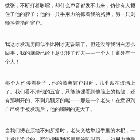
微张，不断打着哆嗦，却什么声音都发不出来，仿佛有人扼
住了他的脖子；他的一只手用力的抓着我的胳膊，另一只则
颤抖着指向窗户。
我这才发现房间似乎比刚才更昏暗了。但还没等我明白怎么
回事，我的脑袋已经下意识转了过去——一个人！窗外有一
个人！
那个人佝偻着身子，他的脸离窗户很近，几乎贴在玻璃上
了。我们看不清他的五官，只能勉强看到他脸上的褶皱，还
有那咧开的、不剩几颗牙的嘴——那是一个老头！在意识到
自己终于被发现后，他的嘴咧的更大了。
当我们愣在原地不知所措时，老头突然举起手里的木棍，一
边发出诡异的、宛如指甲刮擦黑板的吼叫声，一边用力地敲