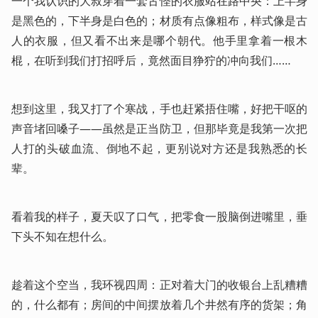
一个我认识的大叔穿着一套古怪的衣服站在路中央：上半身
是黑色的，下半身是白色的；材质有点像粗布，样式像是古
人的衣服，但又看不出来是哪个朝代。他手里拿着一根木
棍，在听到我们打招呼后，竟然面目狰狞的冲向我们……
想到这里，我又打了个寒战，手也赶紧捂住嘴，好把干呕的
声音堵回嗓子——虽然是正当防卫，但那毕竟是我第一次把
人打的头破血流、倒地不起，更别说对方还是我熟悉的长
辈。
看着我的样子，夏天叹了口气，把零食一股脑倒进嘴里，垂
下头不知在想什么。
趁着这个空当，我环视四周：正对着大门的收银台上乱糟糟
的，什么都有；房间的中间摆放着几个井然有序的货架；角