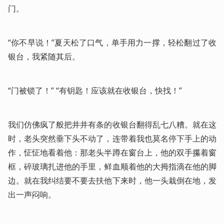
门。
“你不早说！”夏天松了口气，单手用力一撑，轻松翻过了收
银台，我紧随其后。
“门被锁了！” “有钥匙！应该就在收银台，快找！”
我们仿佛疯了般把井井有条的收银台翻得乱七八糟。就在这
时，老头突然垂下头不动了，连带着我也莫名停下手上的动
作，怔怔地看着他：那老头半蹲在窗台上，他的双手攥着窗
框，碎玻璃扎进他的手里，鲜血顺着他的大拇指滴在他的脚
边。就在我纠结要不要去扶他下来时，他一头栽倒在地，发
出一声闷响。