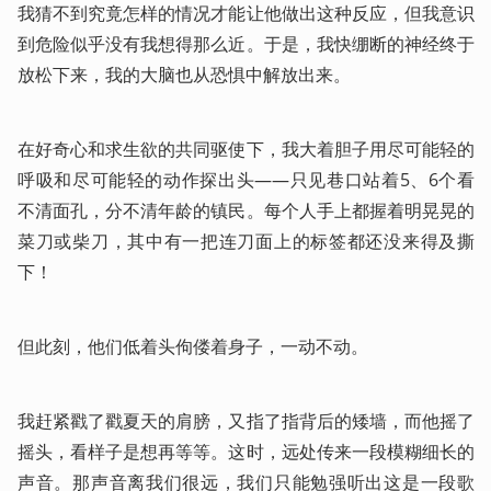
我猜不到究竟怎样的情况才能让他做出这种反应，但我意识
到危险似乎没有我想得那么近。于是，我快绷断的神经终于
放松下来，我的大脑也从恐惧中解放出来。
在好奇心和求生欲的共同驱使下，我大着胆子用尽可能轻的
呼吸和尽可能轻的动作探出头——只见巷口站着5、6个看
不清面孔，分不清年龄的镇民。每个人手上都握着明晃晃的
菜刀或柴刀，其中有一把连刀面上的标签都还没来得及撕
下！
但此刻，他们低着头佝偻着身子，一动不动。
我赶紧戳了戳夏天的肩膀，又指了指背后的矮墙，而他摇了
摇头，看样子是想再等等。这时，远处传来一段模糊细长的
声音。那声音离我们很远，我们只能勉强听出这是一段歌