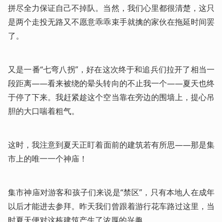
拼尽全力保证自己不掉队。当然，我们心里都很清楚，这只
是两个走投无路又不愿意乖乖束手就擒的家伙在拖延时间罢
了。
又是一番“七弯八拐”，好在这次终于和追兵们拉开了相当一
段距离——看来被绕的晕头转向的不止我一个——夏天也终
于停了下来。我赶紧趁这个空当靠在旁边的围墙上，提心吊
胆的大口喘着粗气。
这时，我注意到夏天正盯着面前的建筑若有所思——那是集
市上的唯一一个神庙！
集市神庙对游客和孩子们来说是“禁区”，只有本地人在成年
以后才能进去参拜。昨天我们曾跟着游行花车路过这里，当
时夏天便对这栋建筑产生了浓厚的兴趣。