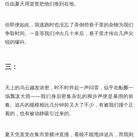
任由夏天用篮筐把他们推到在地。
但即便如此，我逃跑时也没忘了弄倒些巷子里的杂物为我们
争取时间。一直等我们冲出几十米后，巷子里才传出几声尖
锐的嚎叫。
三：
天上的乌云越发浓密，时不时炸起一声闷雷，似乎在酝酿一
场瓢泼大雨——我们身后密集杂乱的脚步声便是暴雨的前
奏。追兵的规模相比几分钟前又大了不少，有被我们撞个正
着的，也有被动静吸引过来的。
夏天凭直觉在集市里横冲直撞，看能不能甩掉追兵，而我则