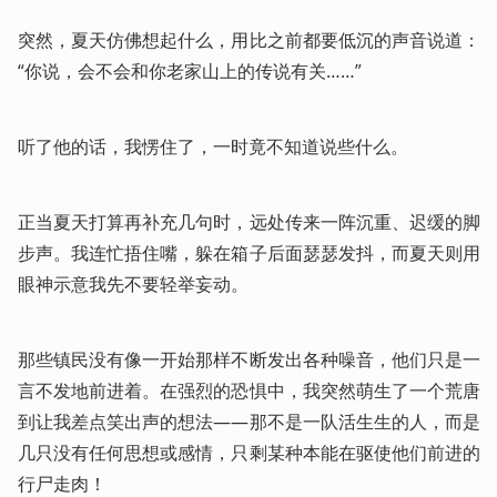
突然，夏天仿佛想起什么，用比之前都要低沉的声音说道：
“你说，会不会和你老家山上的传说有关……”
听了他的话，我愣住了，一时竟不知道说些什么。
正当夏天打算再补充几句时，远处传来一阵沉重、迟缓的脚
步声。我连忙捂住嘴，躲在箱子后面瑟瑟发抖，而夏天则用
眼神示意我先不要轻举妄动。
那些镇民没有像一开始那样不断发出各种噪音，他们只是一
言不发地前进着。在强烈的恐惧中，我突然萌生了一个荒唐
到让我差点笑出声的想法——那不是一队活生生的人，而是
几只没有任何思想或感情，只剩某种本能在驱使他们前进的
行尸走肉！