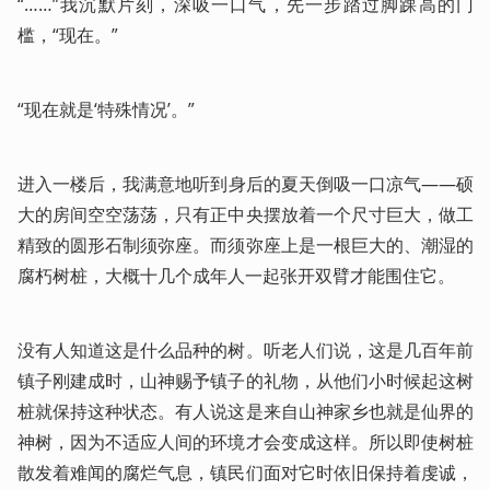
“……”我沉默片刻，深吸一口气，先一步踏过脚踝高的门
槛，“现在。”
“现在就是‘特殊情况’。”
进入一楼后，我满意地听到身后的夏天倒吸一口凉气——硕
大的房间空空荡荡，只有正中央摆放着一个尺寸巨大，做工
精致的圆形石制须弥座。而须弥座上是一根巨大的、潮湿的
腐朽树桩，大概十几个成年人一起张开双臂才能围住它。
没有人知道这是什么品种的树。听老人们说，这是几百年前
镇子刚建成时，山神赐予镇子的礼物，从他们小时候起这树
桩就保持这种状态。有人说这是来自山神家乡也就是仙界的
神树，因为不适应人间的环境才会变成这样。所以即使树桩
散发着难闻的腐烂气息，镇民们面对它时依旧保持着虔诚，