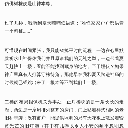
仿佛树桩便是山神本尊。
过了几秒，我听到夏天喃喃低语道：“难怪家家户户都供着
一个树桩……”
可惜现在时间紧张，我只能省掉平时的流程，一边在心里默
默祈求山神保佑我们并且原谅我们的无礼之举，一边带着夏
天赶快上二楼，看能不能找到藏身的地方。至于埋伏？如果
神庙里真有人打算守株待兔，那他早在我和夏天踏进神庙的
时候就已经跳出来了，根本等不到我们上二楼。
二楼的布局很像机关办事处：正对楼梯的是一条长长的走
廊，两边是一扇扇排列整齐的房门，门上贴着样式相同的老
旧标志牌；没有窗户，能提供照明的只有天花板上散发着昏
黄光芒的旧灯泡（其中有几盏以令人不安的频率忽明忽