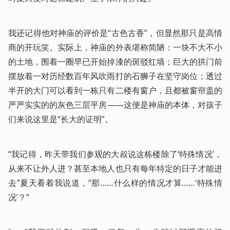
我还记得他对神庙的评价是“古色古香”，但显然那只是高情
商的开玩笑。实际上，神庙的外表堪称简陋：一块不大不小
的土地，围着一圈早已开始掉漆的斑驳红墙；巨大的拱门前
摆放着一对历经数百年风吹雨打的石狮子在坚守岗位；透过
半开的大门可以看到一栋只有二楼有窗户，且都被窗帘盖的
严严实实的的灰色三层平房——这便是神庙的本体，对孩子
们来说这里是“长大的证明”。
“我记得，昨天带我们参观的大叔说这栋楼除了‘特殊情况’，
从来不让外人进？甚至本地人也只有每年特定的日子才能进
去”夏天看着我说道，“那……什么样的情况才算……‘特殊情
况’？”