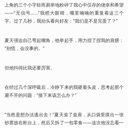
上角的三个小字轻而易举地粉碎了我心中仅存的侥幸和希望
——“无信号……”我瞪大眼睛，嘴里喃喃的重复着这三个
字。过了几秒，我抬头看向好友：“我们是不是完蛋了？”
夏天强迫自己弯起嘴角，他举起手，用力捏了捏我的肩膀：
“别慌，会没事的。”
但他抖得比我还要厉害。
在经过几个深呼吸后，冷静下来的我硬着头皮，思考起那个
避不开的问题：“接下来该怎么办？”
“当然是想办法逃出去！”夏天耸了耸肩，从口袋里摸出一张
钞票放在柜台上，然后又拆了一包零食——这次他没忘看一