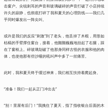
击窗户。尖锐刺耳的声音和玻璃破碎的声音打破了小店持续
许久的寂静，也彻底打碎了我和夏天的心理防线——我们几
乎同时爆发出一阵尖叫。
或许是我们的反应“刺激”到了老头，他丢掉了木棍，用形如
枯槁的手臂撑住窗台，接着，他颤颤巍巍地抬起了右腿，踩
在了窗框上。碎玻璃划破了他那身同样古怪的衣服和他的肉
体，也使他那有些沙哑的吼叫声中多了一丝痛苦。
此时，我和夏天终于缓过神来，我们相互扶持着爬起身。
“准备！我们一起从正门冲出去”
“别！里屋有后门！”我拽住了夏天，指了指收银台后面的木