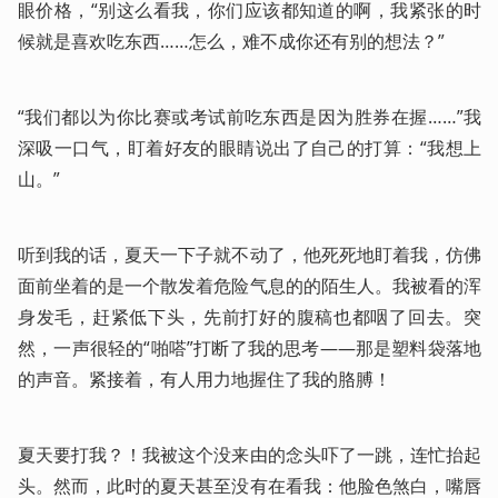
眼价格，“别这么看我，你们应该都知道的啊，我紧张的时
候就是喜欢吃东西……怎么，难不成你还有别的想法？”
“我们都以为你比赛或考试前吃东西是因为胜券在握……”我
深吸一口气，盯着好友的眼睛说出了自己的打算：“我想上
山。”
听到我的话，夏天一下子就不动了，他死死地盯着我，仿佛
面前坐着的是一个散发着危险气息的的陌生人。我被看的浑
身发毛，赶紧低下头，先前打好的腹稿也都咽了回去。突
然，一声很轻的“啪嗒”打断了我的思考——那是塑料袋落地
的声音。紧接着，有人用力地握住了我的胳膊！
夏天要打我？！我被这个没来由的念头吓了一跳，连忙抬起
头。然而，此时的夏天甚至没有在看我：他脸色煞白，嘴唇