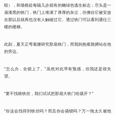
暗），和墙根处每隔几步就有的幽绿色逃生标志；尽头是一
扇漆黑的铁门，铁门上堆满了厚厚的灰尘，仿佛自它被安放
在那以后就再也没有人触碰过它。透过铁门可以看到通往三
楼的楼梯。
此刻，夏天正弯着腰研究那扇铁门，而我则抱着胳膊站在他
的旁边。
“怎么办，全锁上了。”虽然对此早有预感，但我还是很失
望。
“要不找根铁丝，我们试试把那扇大铁门给撬开？”
“你这会找得到铁丝吗？而且你会撬锁吗？万一拖太久被他