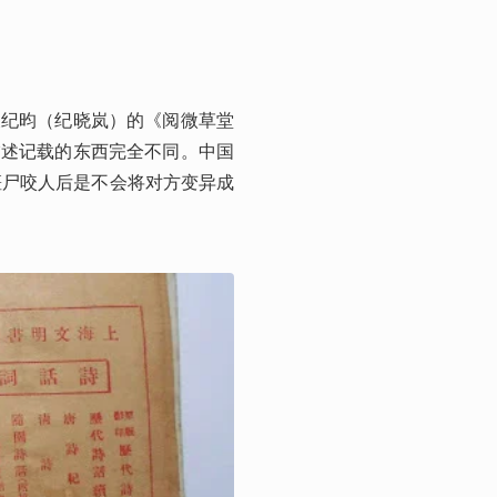
及纪昀（纪晓岚）的《阅微草堂
描述记载的东西完全不同。中国
僵尸咬人后是不会将对方变异成