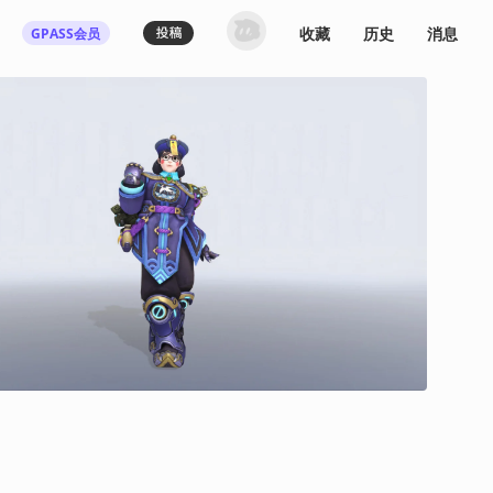
收藏
历史
消息
GPASS会员
登录机核你可以：
下载收藏播客节目
多端历史播放同步
发布内容动态/评论
关注喜欢的创作者
登录 / 注册