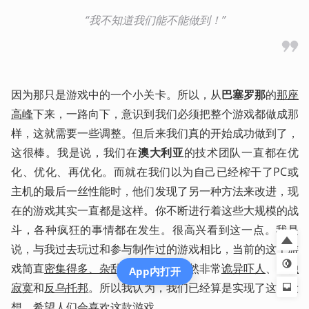
“我不知道我们能不能做到！”
因为那只是游戏中的一个小关卡。所以，从
巴塞罗那
的
那座
高峰
下来，一路向下，意识到我们必须把整个游戏都做成那
样，这就需要一些调整。但后来我们真的开始成功做到了，
这很棒。我是说，我们在
澳大利亚
的技术团队一直都在优
化、优化、再优化。而就在我们以为自己已经榨干了PC或
主机的最后一丝性能时，他们发现了另一种方法来改进，现
在的游戏其实一直都是这样。你不断进行着这些大规模的战
斗，各种疯狂的事情都在发生。很高兴看到这一点。我是
说，与我过去玩过和参与制作过的游戏相比，当前的这个游
戏简直
密集得多、杂乱得多
，同时仍然非常
诡异吓人
、
孤独
App内打开
寂寞
和
反乌托邦
。所以我认为，我们已经算是实现了这一设
想，希望人们会喜欢这款游戏。