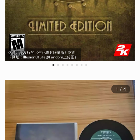
这是北美发行的《生化奇兵限量版》封面

（网址：IllusionOfLife@Fandom上传图）
1
2
3
4
5
6
7
8
1
 / 
4