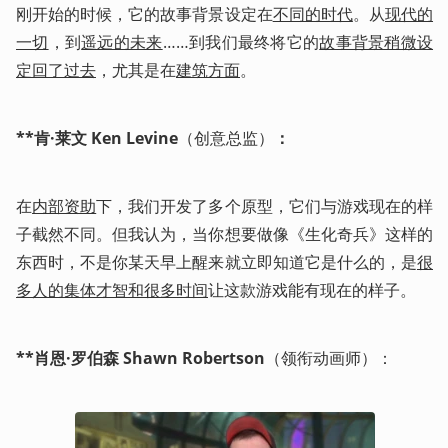
刚开始的时候，它的故事背景设定在
不同的时代
。从
现代的
一切
，到
遥远的未来
……到我们最终将它的
故事背景稍微设
定回了过去
，尤其是在
建筑方面
。
**肯·莱文 Ken Levine
（创意总监）
：
在
内部资助
下，我们开发了多个原型，它们与游戏现在的样
子截然不同。但我认为，当你想要做像《生化奇兵》这样的
东西时，不是你某天早上醒来就立即知道它是什么的，是
很
多人的集体才智和很多时间
让这款游戏能有现在的样子。
**肖恩·罗伯森 Shawn Robertson
（领衔动画师）：