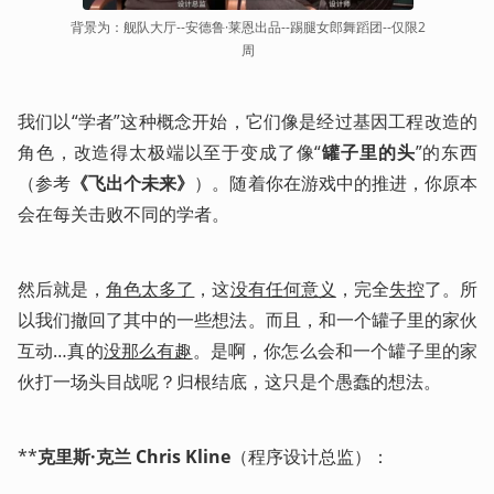
背景为：舰队大厅--安德鲁·莱恩出品--踢腿女郎舞蹈团--仅限2
周
我们以“学者”这种概念开始，它们像是经过基因工程改造的
角色，改造得太极端以至于变成了像“
罐子里的头
”的东西
（参考
《飞出个未来》
）。随着你在游戏中的推进，你原本
会在每关击败不同的学者。
然后就是，
角色太多了
，这
没有任何意义
，完全
失控
了。所
以我们撤回了其中的一些想法。而且，和一个罐子里的家伙
互动…真的
没那么有趣
。是啊，你怎么会和一个罐子里的家
伙打一场头目战呢？归根结底，这只是个愚蠢的想法。
**
克里斯·克兰 Chris Kline
（程序设计总监）：