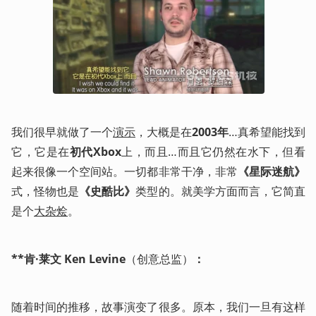
我们很早就做了一个
演示
，大概是在
2003年
…真希望能找到
它，它是在
初代Xbox
上，而且…而且它仍然在水下，但看
起来很像一个空间站。一切都非常干净，非常
《星际迷航》
式，怪物也是
《史酷比》
类型的。就美学方面而言，它简直
是个
大杂烩
。
**肯·莱文 Ken Levine
（创意总监）
：
随着时间的推移，故事演变了很多。原本，我们一旦有这样