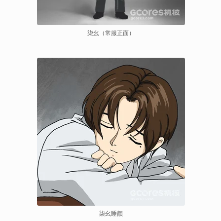
柒幺（常服正面）
柒幺睡颜