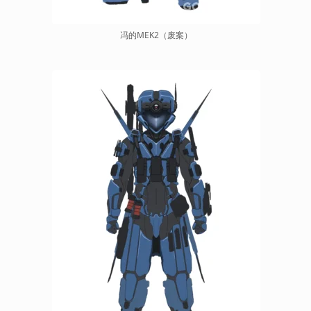
冯的MEK2（废案）