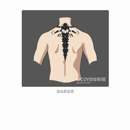
柒幺的后背