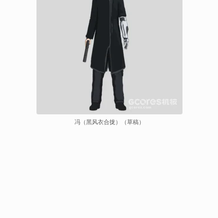
冯（黑风衣合拢）（草稿）