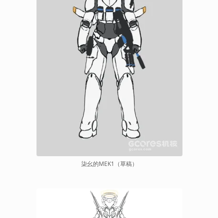
柒幺的MEK1（草稿）