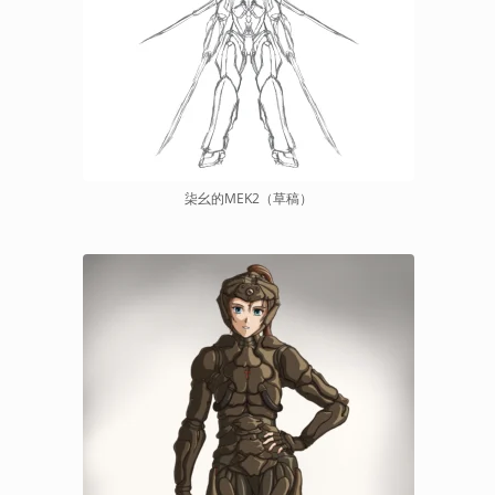
柒幺的MEK2（草稿）