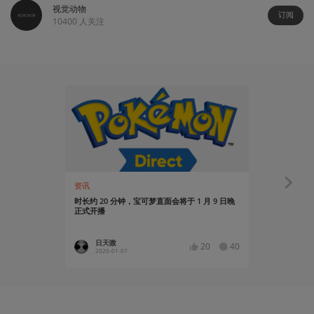
视觉动物
订阅
10400
人关注
资讯
玩出花儿来
时长约 20 分钟，宝可梦直面会将于 1 月 9 日晚
NS的精灵球
正式开播
日天嗷
月间和
20
40
2020-01-07
2019-12