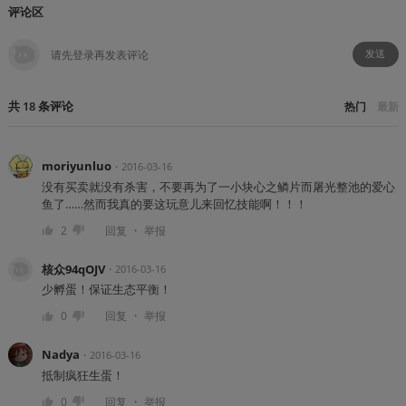
评论区
发送
共
18
条
评论
热门
最新
moriyunluo
・
2016-03-16
没有买卖就没有杀害，不要再为了一小块心之鳞片而屠光整池的爱心
鱼了……然而我真的要这玩意儿来回忆技能啊！！！
・
2
回复
举报
核众94qOJV
・
2016-03-16
少孵蛋！保证生态平衡！
・
0
回复
举报
Nadya
・
2016-03-16
抵制疯狂生蛋！
・
0
回复
举报