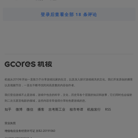
登录后查看全部 18 条评论
机核从2010年开始一直致力于分享游戏玩家的生活，以及深入探讨游戏相关的文化。我们开发原创的播客
以及视频节目，一直在不断寻找民间高质量的内容创作者。
我们坚信游戏不止是游戏，游戏中包含的科学，文化，历史等各个层面的知识和故事，它们同时也会辐射
到二次元甚至电影的领域，这些内容非常值得分享给热爱游戏的您。
知乎
微博
微信
播客
吉考斯工业
核市奇谭
机核发行
RSS
营业执照
增值电信业务经营许可证 京B2-20191060