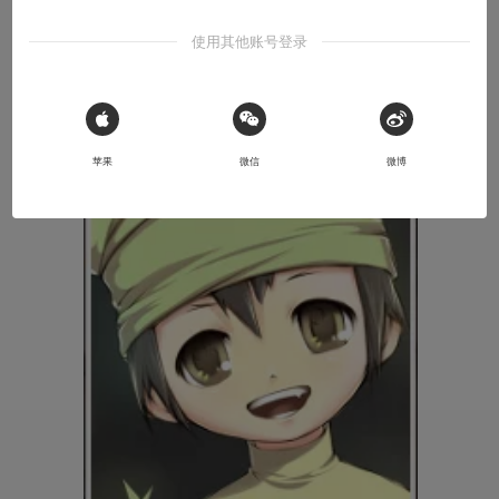
使用其他账号登录
闲来无事逛逛P站，发现了一组来自于画师A舍长的引人深
思的Pokemon主题的公益图与大家分享。P站地址：
点我
进入
。没有买卖就没有杀害，还有，各位训练师们，为了你
们亲爱的小精灵，请珍惜环境。
 Sign in with Apple
苹果
微信
微博