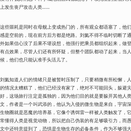
上发生丧尸攻击人类……
这些噩耗是同时在母舰上变成热门的，所有观众都语塞了，他
感是空前的，现在前方后方都是绝路。刘氦不得不临时切断了
外如果信心没了后果不堪设想，他强行把乘员都组织起来，做
有点效果，尽管人们还有所怀疑，但整个团队都动了起来，当
候，他们也只能认准手头活儿了。
刘氦知道人们的情绪只是被暂时压制了，只要稍微有所松懈，
的情况太糟糕了，他们已经没有家了，绝对不可能回头，躲避
好，这场旅行注定是孤独的，因为他们目的就是要躲开其他人
文，作者是一个叫武添的，他认为入侵的微生物是来自，宇宙
生物圈就是恶魔的培养基，它像个诱饵雷一样被人类触发了，
常懂得人类是视觉动物，所以把自己伪装的有足够吸引力，而
文中还特意提到了，恐惧是生物生存的必备条件，作为不够强